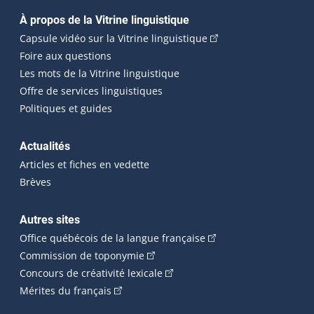
Navigation principale
À propos de la Vitrine linguistique
(Cet hyperlien externe
Capsule vidéo sur la Vitrine linguistique
Foire aux questions
Les mots de la Vitrine linguistique
Offre de services linguistiques
Politiques et guides
Actualités
Articles et fiches en vedette
Brèves
Autres sites
(Cet hyperlien externe 
Office québécois de la langue française
(Cet hyperlien externe s'ouvrira dan
Commission de toponymie
(Cet hyperlien externe s'ouvrira
Concours de créativité lexicale
(Cet hyperlien externe s'ouvrira dans une n
Mérites du français