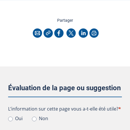
cette page
Partager
Copier l'adresse
Imprimer
Courriel
Facebook
X
LinkedIn
Évaluation de la page ou suggestion
L’information sur cette page vous a-t-elle été utile?
L’information sur cette page vous a-t-elle été utile?
*
Oui
Non