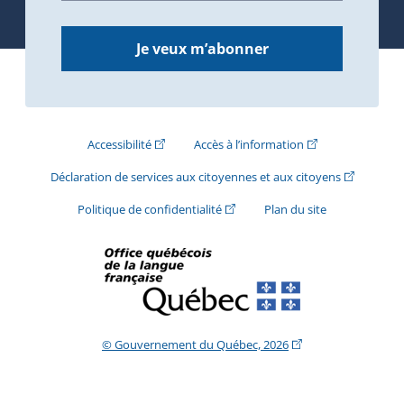
Je veux m’abonner
(Cet hyperlien externe s'ouvrira dans une nouve
(Cet hyperlien exte
Accessibilité
Accès à l’information
(Cet hyperli
Déclaration de services aux citoyennes et aux citoyens
(Cet hyperlien externe s'ouvrira d
Politique de confidentialité
Plan du site
(Cet hyperlien extern
© Gouvernement du Québec, 2026