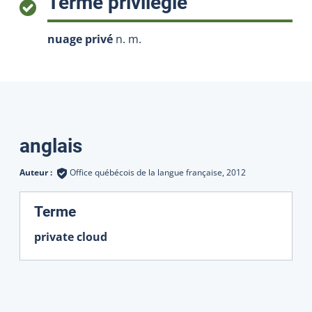
:
Terme privilégié
nuage privé
n. m.
Traductions
anglais
Auteur :
Office québécois de la langue française,
2012
:
Terme
private cloud