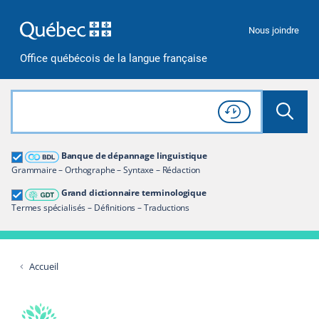
Passer à la recherche
Passer au contenu
Passer à la navigation
Nous joindre
Office québécois de la langue française
Rechercher dans tout le site
Lancer 
Consulter l'
Historique
de recherche
Grand dictionnaire terminologique
Banque de dépannage linguistique
Restreindre aux termes
Grammaire – Orthographe – Syntaxe – Rédaction
Grand dictionnaire terminologique
Termes spécialisés – Définitions – Traductions
Accueil