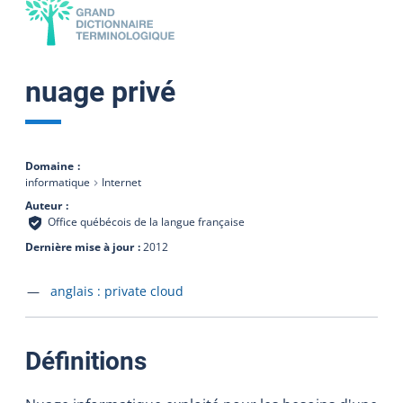
nuage privé
Domaine
informatique
Internet
Auteur
Office québécois de la langue française
Dernière mise à jour
2012
Accéder à la fiche en
anglais :
private cloud
:
Définitions