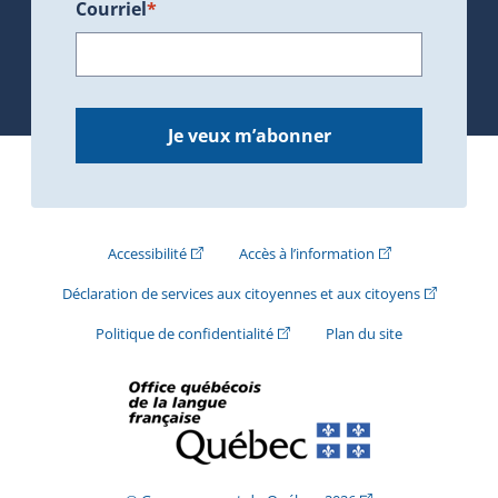
Courriel
*
Je veux m’abonner
(Cet hyperlien externe s'ouvrira dans une nouve
(Cet hyperlien exte
Accessibilité
Accès à l’information
(Cet hyperli
Déclaration de services aux citoyennes et aux citoyens
(Cet hyperlien externe s'ouvrira d
Politique de confidentialité
Plan du site