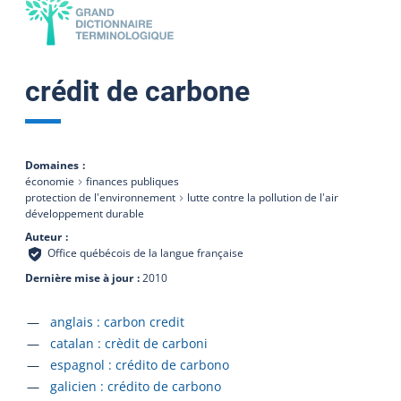
crédit de carbone
Domaines
économie
finances publiques
protection de l'environnement
lutte contre la pollution de l'air
développement durable
Auteur
Office québécois de la langue française
Dernière mise à jour
2010
Accéder à la fiche en
anglais :
carbon credit
Accéder à la fiche en
catalan :
crèdit de carboni
Accéder à la fiche en
espagnol :
crédito de carbono
Accéder à la fiche en
galicien :
crédito de carbono