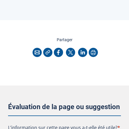
cette page
Partager
Copier l'adresse
Imprimer
Courriel
Facebook
X
LinkedIn
Évaluation de la page ou suggestion
L’information sur cette page vous a-t-elle été utile?
L’information sur cette page vous a-t-elle été utile?
*