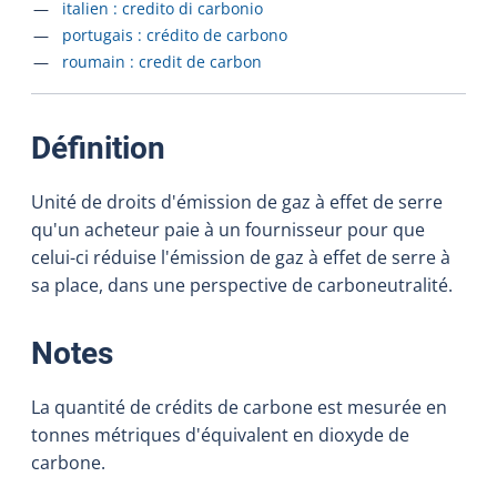
Accéder à la fiche en
italien :
credito di carbonio
Accéder à la fiche en
portugais :
crédito de carbono
Accéder à la fiche en
roumain :
credit de carbon
:
Définition
Unité de droits d'émission de gaz à effet de serre
qu'un acheteur paie à un fournisseur pour que
celui-ci réduise l'émission de gaz à effet de serre à
sa place, dans une perspective de carboneutralité.
:
Notes
La quantité de crédits de carbone est mesurée en
tonnes métriques d'équivalent en dioxyde de
carbone.