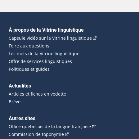
Navigation principale
À propos de la Vitrine linguistique
(Cet hyperlien externe
Capsule vidéo sur la Vitrine linguistique
Foire aux questions
Les mots de la Vitrine linguistique
Offre de services linguistiques
Politiques et guides
Actualités
Articles et fiches en vedette
Brèves
Autres sites
(Cet hyperlien externe 
Office québécois de la langue française
(Cet hyperlien externe s'ouvrira dan
Commission de toponymie