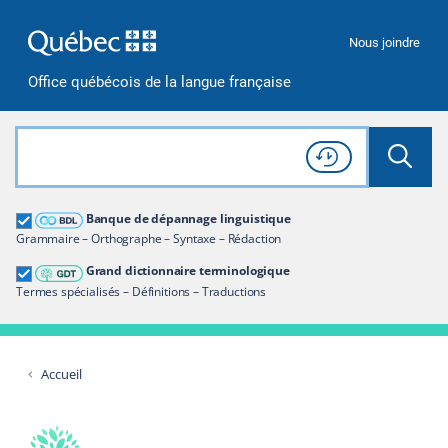
Passer à la recherche
Passer au contenu
Passer à la navigation
Nous joindre
Office québécois de la langue française
Rechercher dans tout le site
Lancer 
Consulter l'
Historique
de recherche
Grand dictionnaire terminologique
Banque de dépannage linguistique
Restreindre aux termes
Grammaire – Orthographe – Syntaxe – Rédaction
Grand dictionnaire terminologique
Termes spécialisés – Définitions – Traductions
Accueil