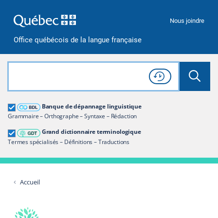
Passer à la recherche
Passer au contenu
Passer à la navigation
Nous joindre
Office québécois de la langue française
Rechercher dans tout le site
Lancer 
Consulter l'
Historique
de recherche
Grand dictionnaire terminologique
Banque de dépannage linguistique
Restreindre aux termes
Grammaire – Orthographe – Syntaxe – Rédaction
Grand dictionnaire terminologique
Termes spécialisés – Définitions – Traductions
Accueil