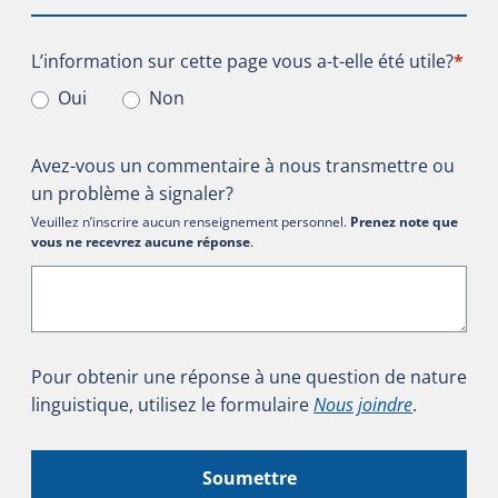
L’information sur cette page vous a-t-elle été utile?
L’information sur cette page vous a-t-elle été utile?
*
Oui
Non
Avez-vous un commentaire à nous transmettre ou
un problème à signaler?
Veuillez n’inscrire aucun renseignement personnel.
Prenez note que
vous ne recevrez aucune réponse
.
Pour obtenir une réponse à une question de nature
linguistique, utilisez le formulaire
Nous joindre
.
Soumettre