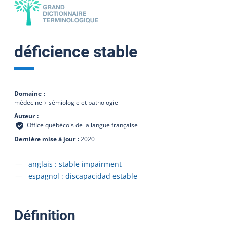
déficience stable
Domaine
médecine
sémiologie et pathologie
Auteur
Office québécois de la langue française
Dernière mise à jour
2020
Accéder à la fiche en
anglais :
stable impairment
Accéder à la fiche en
espagnol :
discapacidad estable
:
Définition