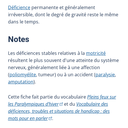
Déficience
permanente et généralement
irréversible, dont le degré de gravité reste le même
dans le temps.
:
Notes
Les déficiences stables relatives à la
motricité
résultent le plus souvent d'une atteinte du système
nerveux, généralement liée à une affection
(
poliomyélite
, tumeur) ou à un accident (
paralysie
,
amputation
).
Cette fiche fait partie du vocabulaire
Pleins feux sur
(Cet hyperlien externe s'ouvrira da
les Paralympiques d'hiver
et du
Vocabulaire des
déficiences, troubles et situations de handicap : des
(Cet hyperlien externe s'ouvrira dans une
mots pour en parler
.