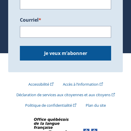
Courriel
*
Je veux m’abonner
(Cet hyperlien externe s'ouvrira dans une nouve
(Cet hyperlien exte
Accessibilité
Accès à l’information
(Cet hyperli
Déclaration de services aux citoyennes et aux citoyens
(Cet hyperlien externe s'ouvrira d
Politique de confidentialité
Plan du site