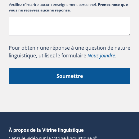
Veuillez n’inscrire aucun renseignement personnel.
Prenez note que
vous ne recevrez aucune réponse
.
Pour obtenir une réponse à une question de nature
linguistique, utilisez le formulaire
Nous joindre
.
Soumettre
Navigation principale
À propos de la Vitrine linguistique
(Cet hyperlien externe
Capsule vidéo sur la Vitrine linguistique