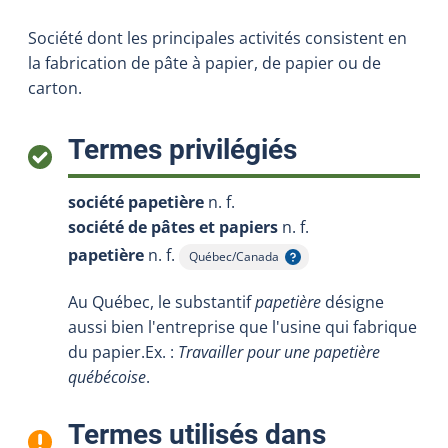
Société dont les principales activités consistent en
la fabrication de pâte à papier, de papier ou de
carton.
:
Termes privilégiés
société papetière
n. f.
société de pâtes et papiers
n. f.
papetière
n. f.
Québec/Canada
Afficher l'infobulle
Au Québec, le substantif
papetière
désigne
aussi bien l'entreprise que l'usine qui fabrique
du papier.Ex. :
Travailler pour une papetière
québécoise
.
Termes utilisés dans