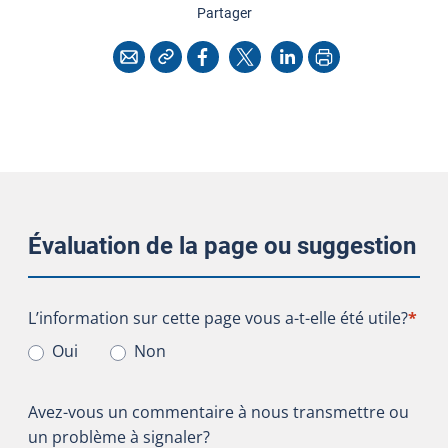
cette page
Partager
Copier l'adresse
Imprimer
Courriel
Facebook
X
LinkedIn
Évaluation de la page ou suggestion
L’information sur cette page vous a-t-elle été utile?
L’information sur cette page vous a-t-elle été utile?
*
Oui
Non
Avez-vous un commentaire à nous transmettre ou
un problème à signaler?