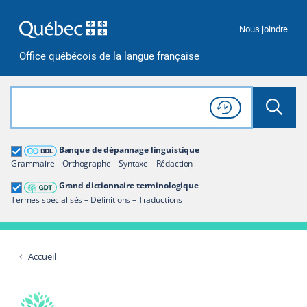
Passer à la recherche
Passer au contenu
Passer à la navigation
Nous joindre
Office québécois de la langue française
Rechercher dans tout le site
Lancer 
Consulter l'
Historique
de recherche
Grand dictionnaire terminologique
Banque de dépannage linguistique
Restreindre aux termes
Grammaire – Orthographe – Syntaxe – Rédaction
Grand dictionnaire terminologique
Termes spécialisés – Définitions – Traductions
Accueil