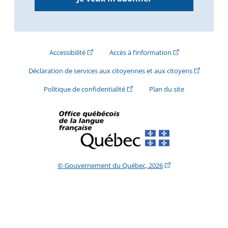
(Cet hyperlien externe s'ouvrira dans une nouve
(Cet hyperlien exte
Accessibilité
Accès à l’information
(Cet hyperli
Déclaration de services aux citoyennes et aux citoyens
(Cet hyperlien externe s'ouvrira d
Politique de confidentialité
Plan du site
(Cet hyperlien extern
© Gouvernement du Québec, 2026