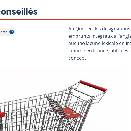
:
onseillés
Au Québec, les désignation
erce
le
emprunts intégraux à l'angl
aucune lacune lexicale en fr
comme en France, utilisées 
concept.