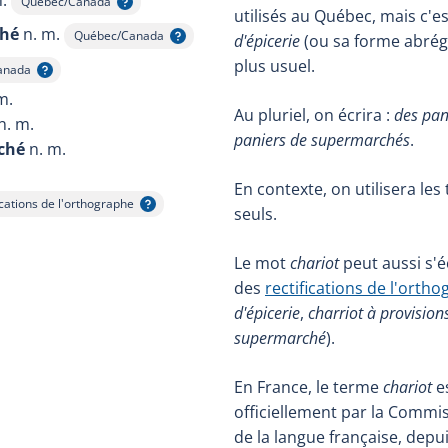
.
Québec/Canada
Afficher l'infobulle
utilisés au Québec, mais c'e
ché
n. m.
Québec/Canada
d'épicerie
(ou sa forme abré
Afficher l'infobulle
plus usuel.
anada
infobulle
m.
Au pluriel, on écrira :
des pan
n. m.
paniers de supermarchés
.
ché
n. m.
En contexte, on utilisera le
ications de l'orthographe
er l'infobulle
seuls.
Le mot
chariot
peut aussi s'é
des
rectifications de l'orth
d'épicerie
,
charriot à provision
supermarché
).
En France, le terme
chariot
e
officiellement par la Commi
de la langue française, depu