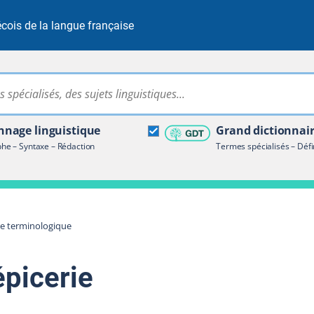
cois de la langue française
Rechercher dans tout le site
ire terminologique
nage linguistique
Grand dictionnai
e – Syntaxe – Rédaction
Termes spécialisés – Défi
re terminologique
épicerie