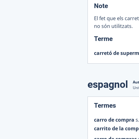
:
Note
El fet que els car
no són utilitzats.
:
Terme
carretó de superm
espagnol
Aut
Uni
:
Termes
carro de compra
s
carrito de la comp