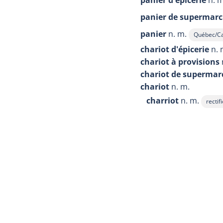
panier d'épicerie
n. m
panier de supermar
panier
n. m.
Québec/C
Afficher l'
chariot d'épicerie
n. 
chariot à provisions
chariot de supermar
chariot
n. m.
charriot
n. m.
rectif
Affich