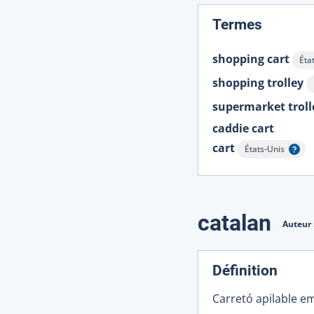
:
Termes
shopping cart
Éta
Affi
shopping trolley
supermarket troll
caddie cart
cart
États-Unis
Afficher l'infobul
catalan
Auteur 
Définition
Carretó apilable em