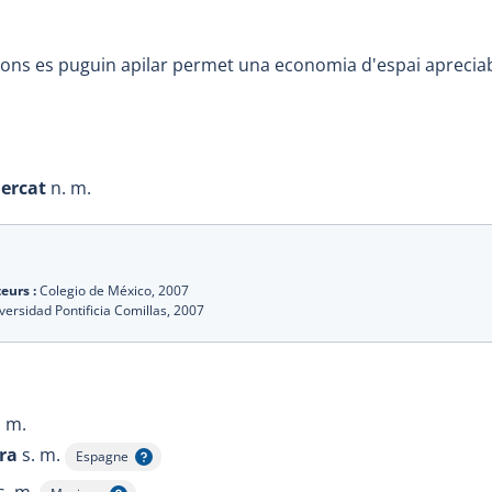
retons es puguin apilar permet una economia d'espai apreci
ercat
n. m.
eurs :
Colegio de México,
2007
versidad Pontificia Comillas,
2007
. m.
ra
s. m.
Espagne
Afficher l'infobulle