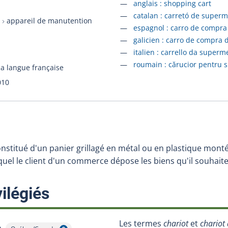
Accéder à la fiche en
anglais :
shopping cart
Accéder à la fiche en
catalan :
carretó de superm
appareil de manutention
Accéder à la fiche en
espagnol :
carro de compra
Accéder à la fiche en
galicien :
carro de compra 
Accéder à la fiche en
italien :
carrello da superm
Accéder à la fiche en
roumain :
cărucior pentru 
la langue française
010
nstitué d'un panier grillagé en métal ou en plastique mont
equel le client d'un commerce dépose les biens qu'il souhaite
:
ilégiés
Les termes
chariot
et
chariot 