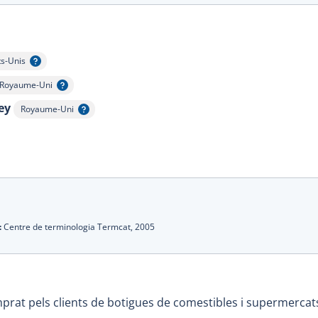
ts-Unis
cher l'infobulle
Royaume-Uni
Afficher l'infobulle
ey
Royaume-Uni
Afficher l'infobulle
le
:
Centre de terminologia Termcat,
2005
prat pels clients de botigues de comestibles i supermercat