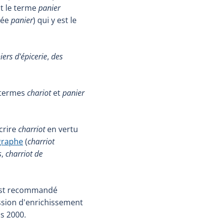
st le terme
panier
gée
panier
) qui y est le
iers d'épicerie
,
des
s termes
chariot
et
panier
crire
charriot
en vertu
ographe
(
charriot
s
,
charriot de
st recommandé
ssion d'enrichissement
is 2000.