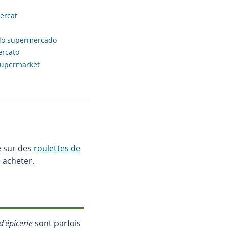
ercat
do supermercado
ercato
supermarket
é sur des
roulettes de
 acheter.
d'épicerie
sont parfois