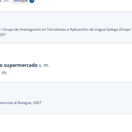
s. m.
Mexique
Afficher l'infobulle
 :
Grupo de Investigación en Tecnoloxías e Aplicacións da Lingua Galega (Grupo
007
do supermercado
s. m.
. m.
iversità di Bologna,
2007