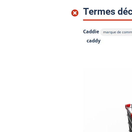
Termes déc
Caddie
marque de comm
Afficher l'infobul
caddy