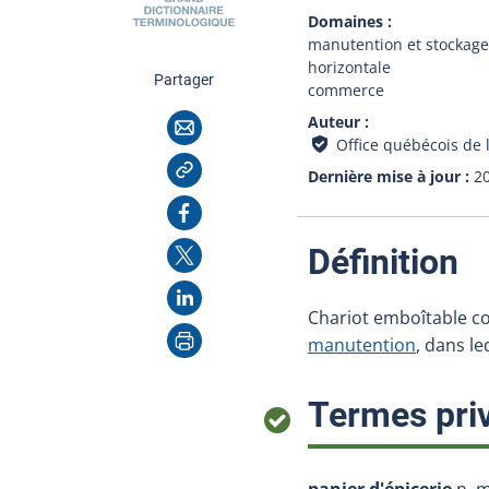
Domaines
manutention et stockage
horizontale
cette page
Partager
commerce
Courriel
Auteur
Office québécois de 
Copier l'adresse
Dernière mise à jour
2
Facebook
X
:
Définition
LinkedIn
Chariot emboîtable co
Imprimer
manutention
, dans l
Termes priv