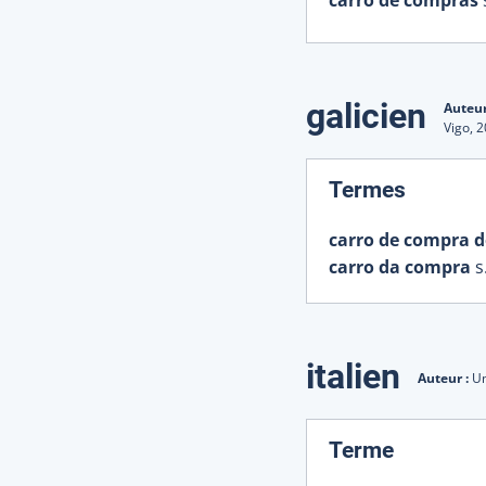
carro de compras
galicien
Auteur
Vigo,
2
:
Termes
carro de compra 
carro da compra
s
italien
Auteur :
Un
:
Terme