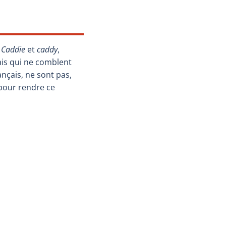
s
Caddie
et
caddy
,
ais qui ne comblent
ançais, ne sont pas,
pour rendre ce