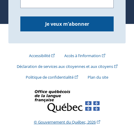
Je veux m’abonner
(Cet hyperlien externe s'ouvrira dans une nouve
(Cet hyperlien exte
Accessibilité
Accès à l’information
(Cet hyperli
Déclaration de services aux citoyennes et aux citoyens
(Cet hyperlien externe s'ouvrira d
Politique de confidentialité
Plan du site
(Cet hyperlien extern
© Gouvernement du Québec, 2026