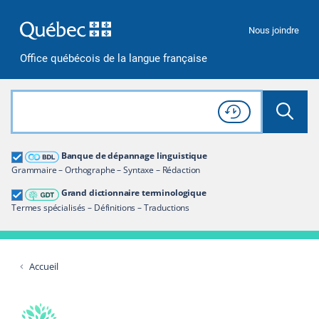
Passer à la recherche
Passer au contenu
Passer à la navigation
Nous joindre
Office québécois de la langue française
Rechercher dans tout le site
Lancer 
Consulter l'
Historique
de recherche
Grand dictionnaire terminologique
Banque de dépannage linguistique
Restreindre aux termes
Grammaire – Orthographe – Syntaxe – Rédaction
Grand dictionnaire terminologique
Termes spécialisés – Définitions – Traductions
Accueil