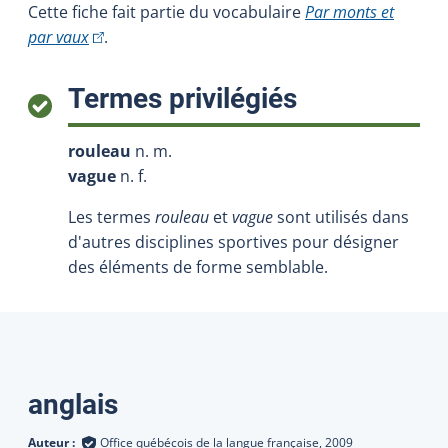
Cette fiche fait partie du vocabulaire
Par monts et
(Cet hyperlien externe s'ouvrira dans une nouvelle fe
par vaux
.
:
Termes privilégiés
rouleau
n. m.
vague
n. f.
Les termes
rouleau
et
vague
sont utilisés dans
d'autres disciplines sportives pour désigner
des éléments de forme semblable.
Traductions
anglais
Auteur :
Office québécois de la langue française,
2009