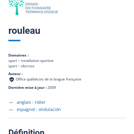
rouleau
Domaines
sport
installation sportive
sport
skicross
Auteur
Office québécois de la langue française
Dernière mise à jour
2009
Accéder à la fiche en
anglais :
roller
Accéder à la fiche en
espagnol :
ondulación
:
Définition