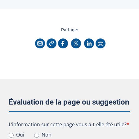
cette page
Partager
Copier l'adresse
Imprimer
Courriel
Facebook
X
LinkedIn
Évaluation de la page ou suggestion
L’information sur cette page vous a-t-elle été utile?
L’information sur cette page vous a-t-elle été utile?
*
Oui
Non