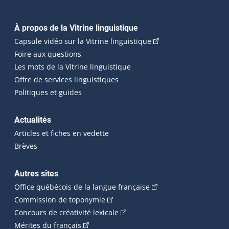
Navigation principale
À propos de la Vitrine linguistique
(Cet hyperlien externe
Capsule vidéo sur la Vitrine linguistique
Foire aux questions
Les mots de la Vitrine linguistique
Offre de services linguistiques
Politiques et guides
Actualités
Articles et fiches en vedette
Brèves
Autres sites
(Cet hyperlien externe 
Office québécois de la langue française
(Cet hyperlien externe s'ouvrira dan
Commission de toponymie
(Cet hyperlien externe s'ouvrira
Concours de créativité lexicale
(Cet hyperlien externe s'ouvrira dans une n
Mérites du français