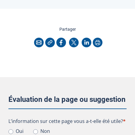
cette page
Partager
Copier l'adresse
Imprimer
Courriel
Facebook
X
LinkedIn
Évaluation de la page ou suggestion
L’information sur cette page vous a-t-elle été utile?
L’information sur cette page vous a-t-elle été utile?
*
Oui
Non