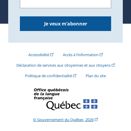
Je veux m’abonner
(Cet hyperlien externe s'ouvrira dans une nouve
(Cet hyperlien exte
Accessibilité
Accès à l’information
(Cet hyperli
Déclaration de services aux citoyennes et aux citoyens
(Cet hyperlien externe s'ouvrira d
Politique de confidentialité
Plan du site
(Cet hyperlien extern
© Gouvernement du Québec, 2026