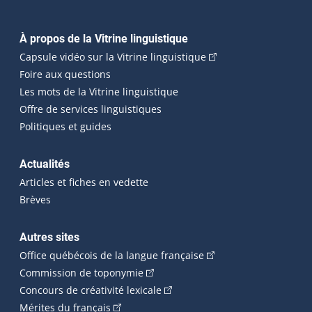
Navigation principale
À propos de la Vitrine linguistique
(Cet hyperlien externe
Capsule vidéo sur la Vitrine linguistique
Foire aux questions
Les mots de la Vitrine linguistique
Offre de services linguistiques
Politiques et guides
Actualités
Articles et fiches en vedette
Brèves
Autres sites
(Cet hyperlien externe 
Office québécois de la langue française
(Cet hyperlien externe s'ouvrira dan
Commission de toponymie
(Cet hyperlien externe s'ouvrira
Concours de créativité lexicale
(Cet hyperlien externe s'ouvrira dans une n
Mérites du français