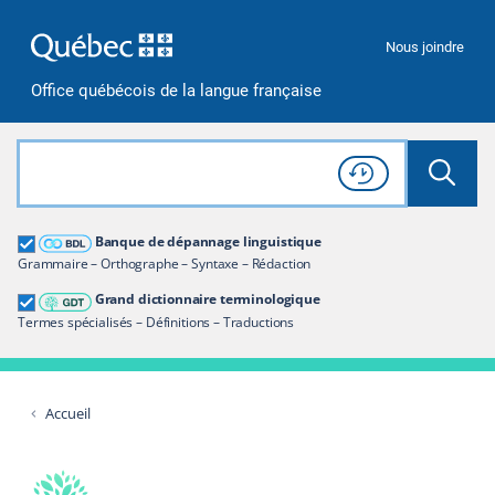
Passer à la recherche
Passer au contenu
Passer à la navigation
Nous joindre
Office québécois de la langue française
Rechercher dans tout le site
Lancer 
Consulter l'
Historique
de recherche
Grand dictionnaire terminologique
Banque de dépannage linguistique
Restreindre aux termes
Grammaire – Orthographe – Syntaxe – Rédaction
Grand dictionnaire terminologique
Termes spécialisés – Définitions – Traductions
Accueil