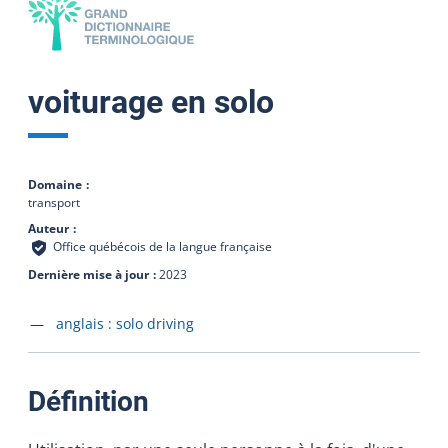
voiturage en solo
Domaine
transport
Auteur
Office québécois de la langue française
Dernière mise à jour
2023
Accéder à la fiche en
anglais :
solo driving
:
Définition