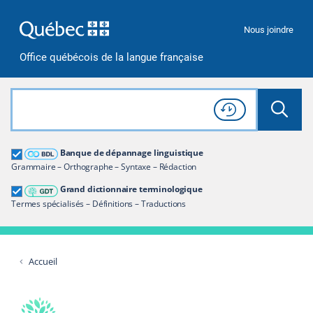
Passer à la recherche
Passer au contenu
Passer à la navigation
Nous joindre
Office québécois de la langue française
Rechercher dans tout le site
Lancer 
Consulter l'
Historique
de recherche
Grand dictionnaire terminologique
Banque de dépannage linguistique
Restreindre aux termes
Grammaire – Orthographe – Syntaxe – Rédaction
Grand dictionnaire terminologique
Termes spécialisés – Définitions – Traductions
Accueil