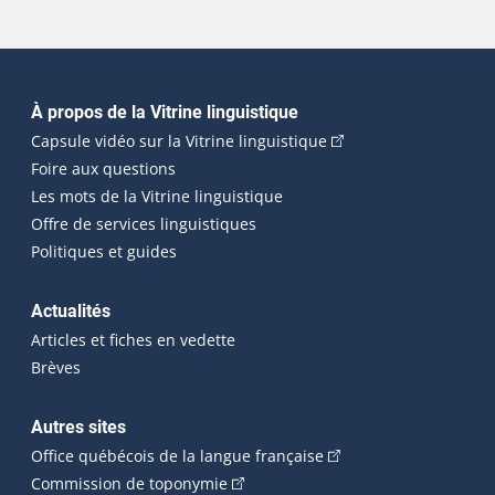
Navigation principale
À propos de la Vitrine linguistique
(Cet hyperlien externe
Capsule vidéo sur la Vitrine linguistique
Foire aux questions
Les mots de la Vitrine linguistique
Offre de services linguistiques
Politiques et guides
Actualités
Articles et fiches en vedette
Brèves
Autres sites
(Cet hyperlien externe 
Office québécois de la langue française
(Cet hyperlien externe s'ouvrira dan
Commission de toponymie