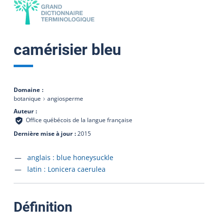
camérisier bleu
Domaine
botanique
angiosperme
Auteur
Office québécois de la langue française
Dernière mise à jour
2015
Accéder à la fiche en
anglais :
blue honeysuckle
Accéder à la fiche en
latin :
Lonicera caerulea
:
Définition