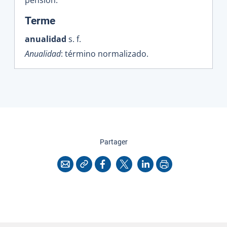
:
Terme
anualidad
s. f.
Anualidad
: término normalizado.
cette page
Partager
Copier l'adresse
Imprimer
Courriel
Facebook
X
LinkedIn