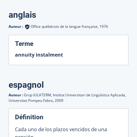
Traductions
anglais
Auteur :
Office québécois de la langue française,
1976
:
Terme
annuity instalment
espagnol
Auteur :
Grup IULATERM, Institut Universitari de Lingüística Aplicada,
Universitat Pompeu Fabra,
2009
Définition
Cada uno de los plazos vencidos de una
pensión.