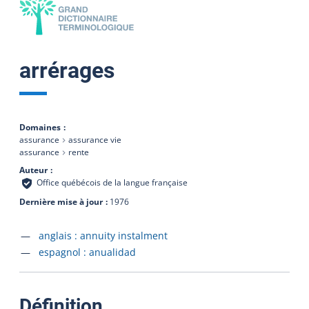
arrérages
Domaines
assurance
assurance vie
assurance
rente
Auteur
Office québécois de la langue française
Dernière mise à jour
1976
Accéder à la fiche en
anglais :
annuity instalment
Accéder à la fiche en
espagnol :
anualidad
:
Définition