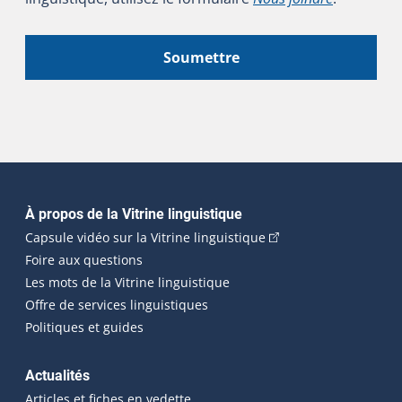
Soumettre
Navigation principale
À propos de la Vitrine linguistique
(Cet hyperlien externe
Capsule vidéo sur la Vitrine linguistique
Foire aux questions
Les mots de la Vitrine linguistique
Offre de services linguistiques
Politiques et guides
Actualités
Articles et fiches en vedette