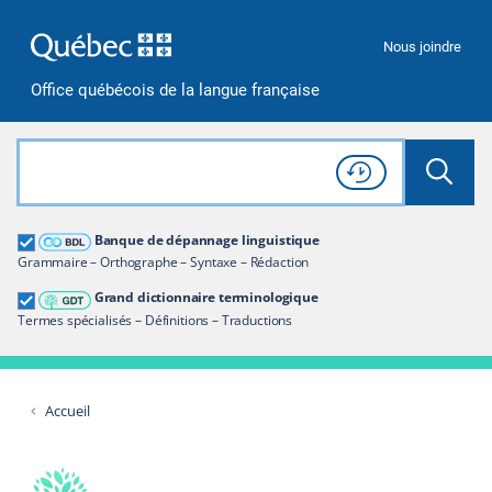
Passer à la recherche
Passer au contenu
Passer à la navigation
Nous joindre
Office québécois de la langue française
Rechercher dans tout le site
Lancer 
Consulter l'
Historique
de recherche
Grand dictionnaire terminologique
Banque de dépannage linguistique
Restreindre aux termes
Grammaire – Orthographe – Syntaxe – Rédaction
Grand dictionnaire terminologique
Termes spécialisés – Définitions – Traductions
Accueil