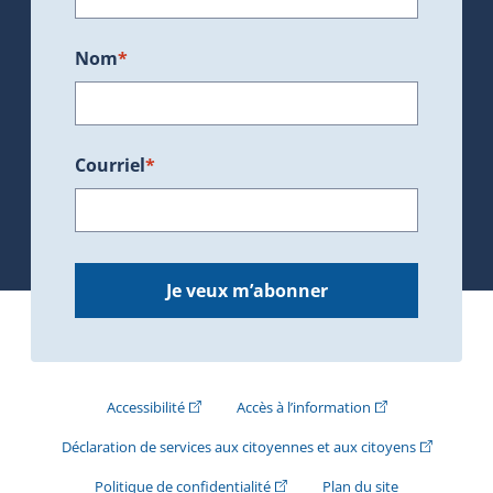
Nom
*
Courriel
*
Je veux m’abonner
(Cet hyperlien externe s'ouvrira dans une nouve
(Cet hyperlien exte
Accessibilité
Accès à l’information
(Cet hyperli
Déclaration de services aux citoyennes et aux citoyens
(Cet hyperlien externe s'ouvrira d
Politique de confidentialité
Plan du site