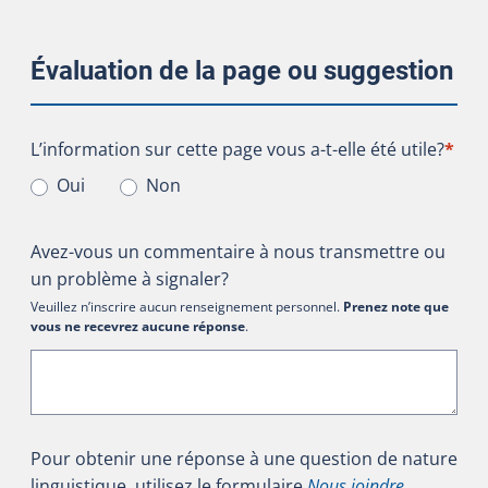
Évaluation de la page ou suggestion
L’information sur cette page vous a-t-elle été utile?
L’information sur cette page vous a-t-elle été utile?
*
Oui
Non
Avez-vous un commentaire à nous transmettre ou
un problème à signaler?
Veuillez n’inscrire aucun renseignement personnel.
Prenez note que
vous ne recevrez aucune réponse
.
Pour obtenir une réponse à une question de nature
linguistique, utilisez le formulaire
Nous joindre
.