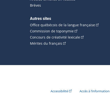
Brèves
Autres sites
(Cet hype
Office québécois de la langue française
(Cet hyperlien externe
Commission de toponymie
(Cet hyperlien ext
Concours de créativité lexicale
(Cet hyperlien externe s'ouvr
Mérites du français
(Cet hyperlien externe s'ouvr
Accessibilité
Accès à l’information