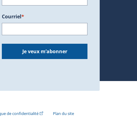
Courriel
*
dans une nouvelle fenêtre.)
Je veux m’abonner
n externe s'ouvrira dans une nouvelle fenêtre.)
(Cet hyperlien externe s'ouvrira dans une nouvelle fenê
ique de confidentialité
Plan du site