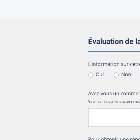
Évaluation de 
L’information sur cet
L’information sur cett
Oui
Non
Avez-vous un comment
Veuillez n’inscrire aucun re
Pour obtenir une répo