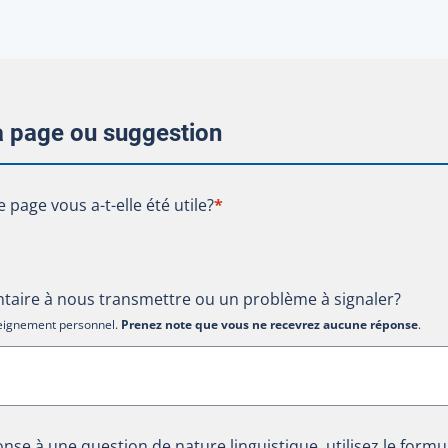
la page ou suggestion
te page vous a-t-elle été utile?
e page vous a-t-elle été utile?
*
aire à nous transmettre ou un problème à signaler?
nseignement personnel.
Prenez note que vous ne recevrez aucune réponse
.
nse à une question de nature linguistique, utilisez le formu