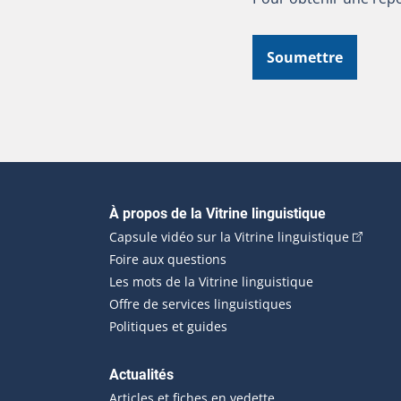
Soumettre
Navigation principale
À propos de la Vitrine linguistique
(Cet hyp
Capsule vidéo sur la Vitrine linguistique
Foire aux questions
Les mots de la Vitrine linguistique
Offre de services linguistiques
Politiques et guides
Actualités
Articles et fiches en vedette