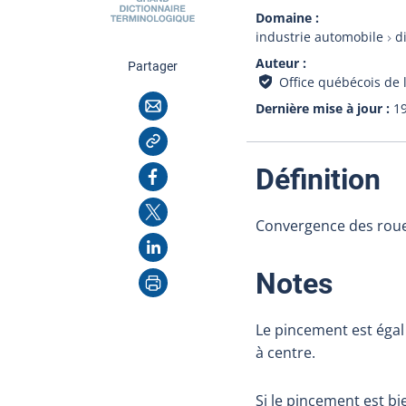
Domaine
industrie automobile
d
Auteur
cette page
Partager
Office québécois de 
Courriel
Dernière mise à jour
1
Copier l'adresse
:
Facebook
Définition
X
Convergence des roues
LinkedIn
Imprimer
:
Notes
Le pincement est égal 
à centre.
Si le pincement est b