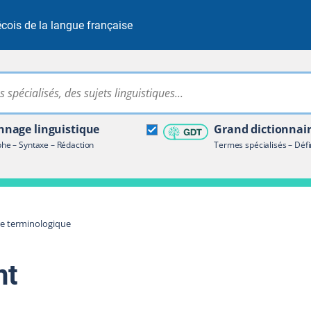
cois de la langue française
Rechercher dans tout le site
ire terminologique
nage linguistique
Grand dictionnai
e – Syntaxe – Rédaction
Termes spécialisés – Défi
re terminologique
nt