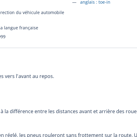
Accéder à la fiche en
anglais :
toe-in
irection du véhicule automobile
la langue française
999
 vers l'avant au repos.
à la différence entre les distances avant et arrière des rou
ien réglé, les pneus rouleront sans frottement sur la route.