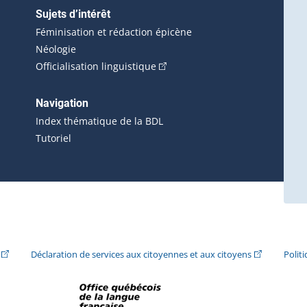
Sujets d’intérêt
Féminisation et rédaction épicène
Néologie
(Cet hyperlien externe s'ouvrira 
Officialisation linguistique
rlien externe s'ouvrira dans une nouvelle fenêtre.)
 s'ouvrira dans une nouvelle fenêtre.)
erne s'ouvrira dans une nouvelle fenêtre.)
Navigation
ira dans une nouvelle fenêtre.)
Index thématique de la BDL
Tutoriel
ira dans une nouvelle fenêtre.)
(Cet hyperlien externe s'ouvrira dans une nouvelle fenêtre.)
(Cet hyperlie
Déclaration de services aux citoyennes et aux citoyens
Polit