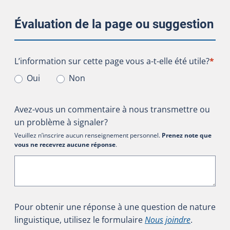
Évaluation de la page ou suggestion
L’information sur cette page vous a-t-elle été utile?
L’information sur cette page vous a-t-elle été utile?
*
Oui
Non
Avez-vous un commentaire à nous transmettre ou
un problème à signaler?
Veuillez n’inscrire aucun renseignement personnel.
Prenez note que
vous ne recevrez aucune réponse
.
Pour obtenir une réponse à une question de nature
linguistique, utilisez le formulaire
Nous joindre
.