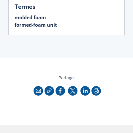
:
Termes
molded foam
formed-foam unit
cette page
Partager
Copier l'adresse
Imprimer
Courriel
Facebook
X
LinkedIn