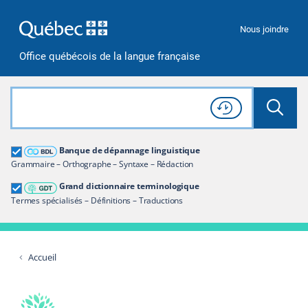
Passer à la recherche
Passer au contenu
Passer à la navigation
Nous joindre
Office québécois de la langue française
Rechercher dans tout le site
Lancer 
Consulter l'
Historique
de recherche
Grand dictionnaire terminologique
Banque de dépannage linguistique
Restreindre aux termes
Grammaire – Orthographe – Syntaxe – Rédaction
Grand dictionnaire terminologique
Termes spécialisés – Définitions – Traductions
Accueil