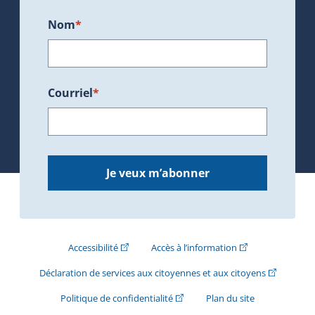
Nom
*
Courriel
*
Je veux m’abonner
(Cet hyperlien externe s'ouvrira dans une nouve
(Cet hyperlien exte
Accessibilité
Accès à l’information
(Cet hyperli
Déclaration de services aux citoyennes et aux citoyens
(Cet hyperlien externe s'ouvrira d
Politique de confidentialité
Plan du site