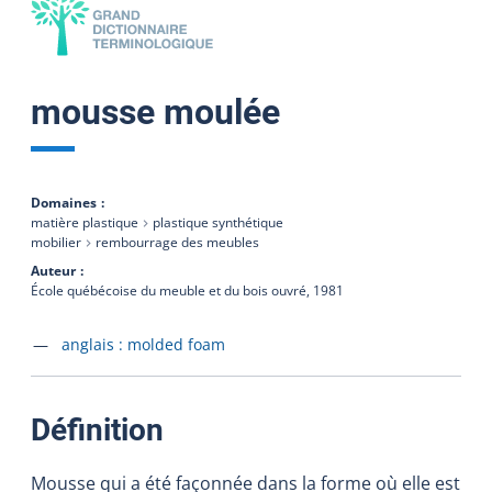
mousse moulée
Domaines
matière plastique
plastique synthétique
mobilier
rembourrage des meubles
Auteur
École québécoise du meuble et du bois ouvré,
1981
Accéder à la fiche en
anglais :
molded foam
:
Définition
Mousse qui a été façonnée dans la forme où elle est