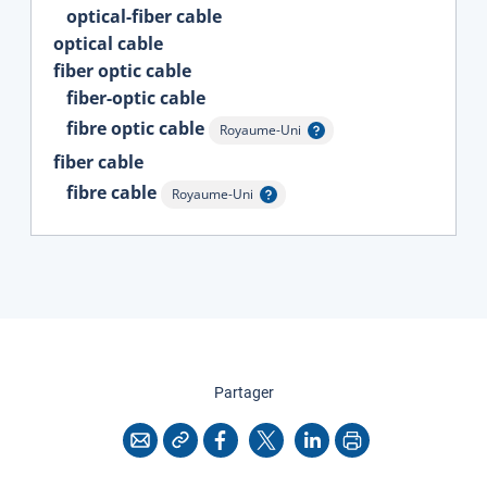
optical-fiber cable
optical cable
fiber optic cable
fiber-optic cable
fibre optic cable
Royaume-Uni
Afficher l'infobulle
fiber cable
fibre cable
Royaume-Uni
Afficher l'infobulle
cette page
Partager
Copier l'adresse
Imprimer
Courriel
Facebook
X
LinkedIn