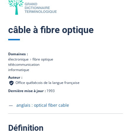
câble à fibre optique
Domaines
électronique
fibre optique
télécommunication
informatique
Auteur
Office québécois de la langue française
Dernière mise à jour
1993
Accéder à la fiche en
anglais :
optical fiber cable
:
Définition