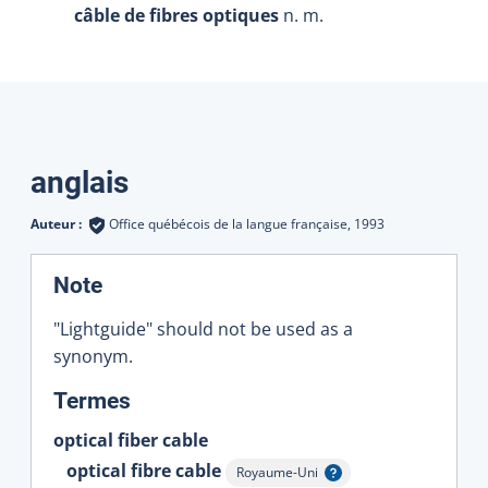
câble de fibres optiques
n. m.
Traductions
anglais
Auteur :
Office québécois de la langue française,
1993
:
Note
"Lightguide" should not be used as a
synonym.
:
Termes
optical fiber cable
optical fibre cable
Royaume-Uni
Afficher l'infobulle