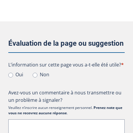
Évaluation de la page ou suggestion
L’information sur cette page vous a-t-elle été utile?
L’information sur cette page vous a-t-elle été utile?
*
Oui
Non
Avez-vous un commentaire à nous transmettre ou
un problème à signaler?
Veuillez n’inscrire aucun renseignement personnel.
Prenez note que
vous ne recevrez aucune réponse
.