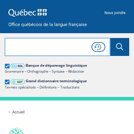
Passer à la recherche
Passer au contenu
Passer à la navigation
Nous joindre
Office québécois de la langue française
Rechercher dans tout le site
Lancer 
Consulter l'
Historique
de recherche
Grand dictionnaire terminologique
Banque de dépannage linguistique
Restreindre aux termes
Grammaire – Orthographe – Syntaxe – Rédaction
Grand dictionnaire terminologique
Termes spécialisés – Définitions – Traductions
Accueil