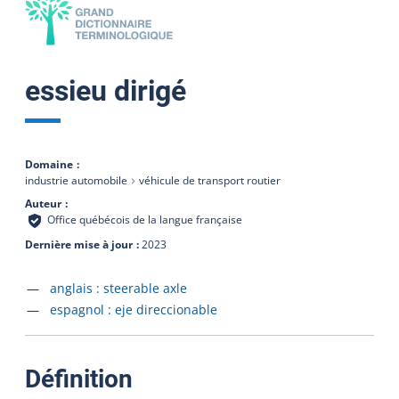
essieu dirigé
Domaine
industrie automobile
véhicule de transport routier
Auteur
Office québécois de la langue française
Dernière mise à jour
2023
Accéder à la fiche en
anglais :
steerable axle
Accéder à la fiche en
espagnol :
eje direccionable
:
Définition