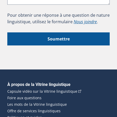
Pour obtenir une réponse à une question de nature
linguistique, utilisez le formulaire
Nous joindre
.
Soumettre
Navigation principale
À propos de la Vitrine linguistique
(Cet hyperlien externe
Capsule vidéo sur la Vitrine linguistique
Foire aux questions
Les mots de la Vitrine linguistique
Offre de services linguistiques