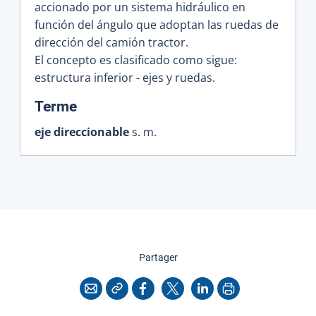
accionado por un sistema hidráulico en
función del ángulo que adoptan las ruedas de
dirección del camión tractor.
El concepto es clasificado como sigue:
estructura inferior - ejes y ruedas.
:
Terme
eje direccionable
s. m.
cette page
Partager
Copier l'adresse
Imprimer
Courriel
Facebook
X
LinkedIn