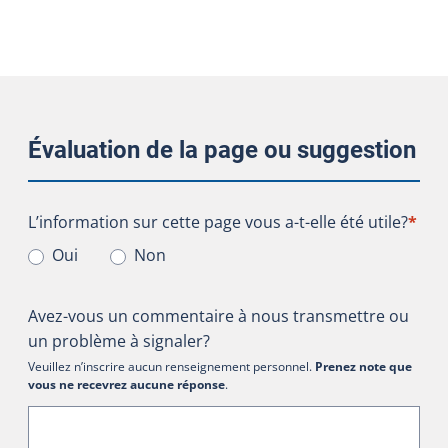
Évaluation de la page ou suggestion
L’information sur cette page vous a-t-elle été utile?
L’information sur cette page vous a-t-elle été utile?
*
Oui
Non
Avez-vous un commentaire à nous transmettre ou
un problème à signaler?
Veuillez n’inscrire aucun renseignement personnel.
Prenez note que
vous ne recevrez aucune réponse
.