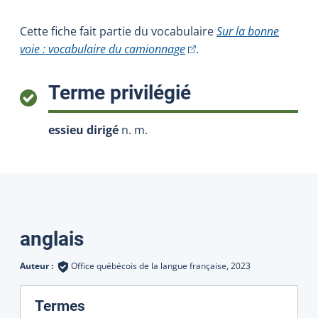
Cette fiche fait partie du vocabulaire
Sur la bonne
(Cet hyperlien externe s'ou
voie : vocabulaire du camionnage
.
:
Terme privilégié
essieu dirigé
n. m.
Traductions
anglais
Auteur :
Office québécois de la langue française,
2023
:
Termes