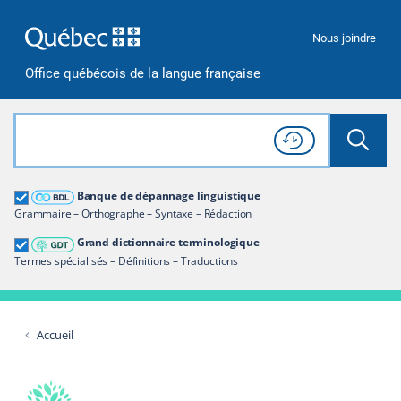
Passer à la recherche
Passer au contenu
Passer à la navigation
Nous joindre
Office québécois de la langue française
Rechercher dans tout le site
Lancer 
Consulter l'
Historique
de recherche
Grand dictionnaire terminologique
Banque de dépannage linguistique
Restreindre aux termes
Grammaire – Orthographe – Syntaxe – Rédaction
Grand dictionnaire terminologique
Termes spécialisés – Définitions – Traductions
Accueil