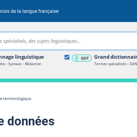
cois de la langue française
Rechercher dans tout le site
ire terminologique
nage linguistique
Grand dictionnai
e – Syntaxe – Rédaction
Termes spécialisés – Défi
re terminologique
e données