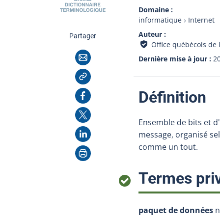
Domaine
informatique
Internet
Auteur
cette page
Partager
Office québécois de 
Courriel
Dernière mise à jour
2
Copier l'adresse
:
Facebook
Définition
X
Ensemble de bits et d
LinkedIn
message, organisé se
comme un tout.
Imprimer
Termes priv
paquet de données
n