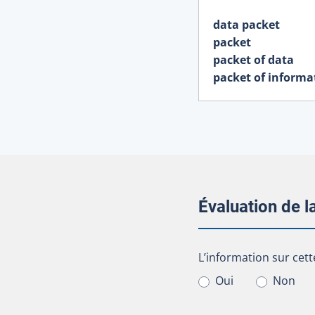
data packet
packet
packet of data
packet of informa
Évaluation de 
L’information sur cet
L’information sur cett
Oui
Non