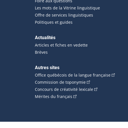
Foire aux questions
Les mots de la Vitrine linguistique
Offre de services linguistiques
Politiques et guides
Actualités
Articles et fiches en vedette
Brèves
Autres sites
(Cet hype
Office québécois de la langue française
(Cet hyperlien externe
Commission de toponymie
(Cet hyperlien ext
Concours de créativité lexicale
(Cet hyperlien externe s'ouvr
Mérites du français