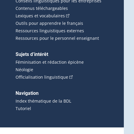
Conseils linguistiques pour les entreprises
Contenus téléchargeables
(Cet hyperlien externe s'ouvrira d
Lexiques et vocabulaires
Outils pour apprendre le français
Ressources linguistiques externes
Ressources pour le personnel enseignant
Sujets d’intérêt
Féminisation et rédaction épicène
Néologie
(Cet hyperlien externe s'ouvrira 
Officialisation linguistique
rlien externe s'ouvrira dans une nouvelle fenêtre.)
 s'ouvrira dans une nouvelle fenêtre.)
erne s'ouvrira dans une nouvelle fenêtre.)
Navigation
ira dans une nouvelle fenêtre.)
Index thématique de la BDL
Tutoriel