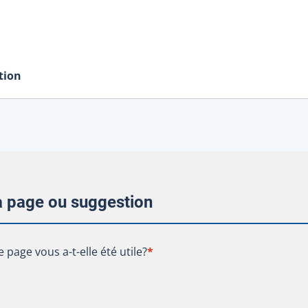
tion
la page ou suggestion
te page vous a-t-elle été utile?
e page vous a-t-elle été utile?
*