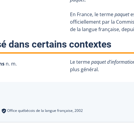
En France, le terme
paquet
e
officiellement par la Commi
de la langue française, depu
:
sé dans certains contextes
Le terme
paquet d'informatio
ns
n. m.
plus général.
s
:
Office québécois de la langue française,
2002