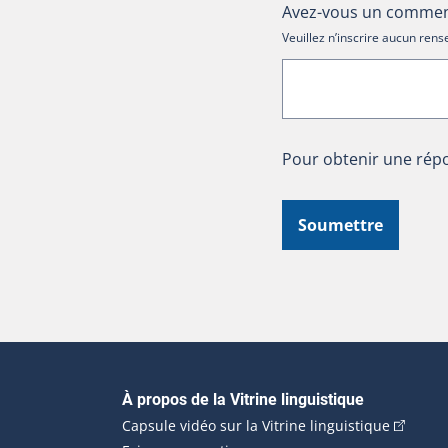
Avez-vous un comment
Veuillez n’inscrire aucun re
Pour obtenir une répo
Soumettre
Navigation principale
À propos de la Vitrine linguistique
(Cet hyp
Capsule vidéo sur la Vitrine linguistique