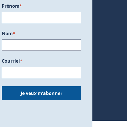
Prénom
*
ans une nouvelle fenêtre.)
Nom
*
Courriel
*
dans une nouvelle fenêtre.)
Je veux m’abonner