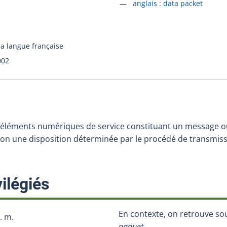
Accéder à la fiche en
anglais :
data packet
la langue française
002
'éléments numériques de service constituant un message o
lon une disposition déterminée par le procédé de transmis
:
ilégiés
En contexte, on retrouve so
. m.
paquet
.