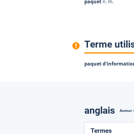
paquet
n. m.
Terme utili
paquet d'informatio
Traduction
anglais
Auteur 
:
Termes