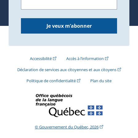
Je veux m’abonner
(Cet hyperlien externe s'ouvrira dans une nouve
(Cet hyperlien exte
Accessibilité
Accès à l’information
(Cet hyperli
Déclaration de services aux citoyennes et aux citoyens
(Cet hyperlien externe s'ouvrira d
Politique de confidentialité
Plan du site
(Cet hyperlien extern
© Gouvernement du Québec, 2026