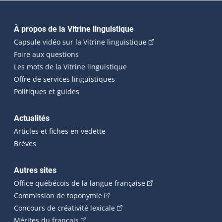
Navigation principale
À propos de la Vitrine linguistique
(Cet hyperlien externe
Capsule vidéo sur la Vitrine linguistique
Foire aux questions
Les mots de la Vitrine linguistique
Offre de services linguistiques
Politiques et guides
Actualités
Articles et fiches en vedette
Brèves
Autres sites
(Cet hyperlien externe 
Office québécois de la langue française
(Cet hyperlien externe s'ouvrira dan
Commission de toponymie
(Cet hyperlien externe s'ouvrira
Concours de créativité lexicale
(Cet hyperlien externe s'ouvrira dans une n
Mérites du français