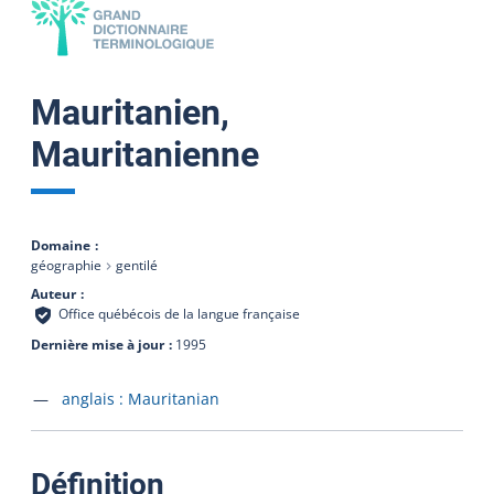
Mauritanien,
Mauritanienne
Domaine
géographie
gentilé
Auteur
Office québécois de la langue française
Dernière mise à jour
1995
Accéder à la fiche en
anglais :
Mauritanian
:
Définition