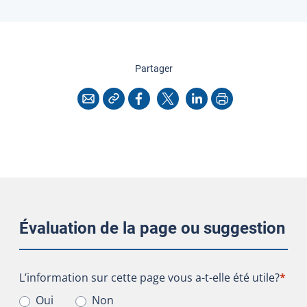
cette page
Partager
Copier l'adresse
Imprimer
Courriel
Facebook
X
LinkedIn
Évaluation de la page ou suggestion
L’information sur cette page vous a-t-elle été utile?
L’information sur cette page vous a-t-elle été utile?
*
Oui
Non