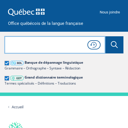
Passer à la recherche
Passer au contenu
Passer à la navigation
Nous joindre
Office québécois de la langue française
Rechercher dans tout le site
Lancer 
Consulter l'
Historique
de recherche
Grand dictionnaire terminologique
Banque de dépannage linguistique
Restreindre aux termes
Grammaire – Orthographe – Syntaxe – Rédaction
Grand dictionnaire terminologique
Termes spécialisés – Définitions – Traductions
Accueil