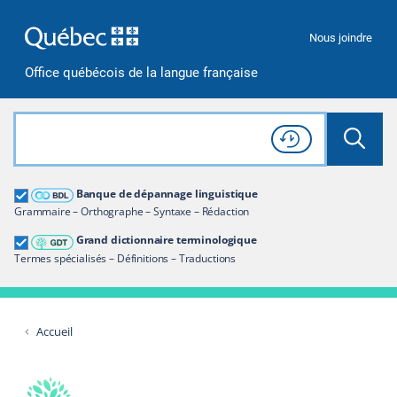
Passer à la recherche
Passer au contenu
Passer à la navigation
Nous joindre
Office québécois de la langue française
Rechercher dans tout le site
Lancer 
Consulter l'
Historique
de recherche
Grand dictionnaire terminologique
Banque de dépannage linguistique
Restreindre aux termes
Grammaire – Orthographe – Syntaxe – Rédaction
Grand dictionnaire terminologique
Termes spécialisés – Définitions – Traductions
Accueil