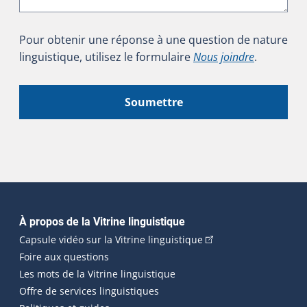
Pour obtenir une réponse à une question de nature
linguistique, utilisez le formulaire
Nous joindre
.
Soumettre
Navigation principale
À propos de la Vitrine linguistique
(Cet hyperlien externe
Capsule vidéo sur la Vitrine linguistique
Foire aux questions
Les mots de la Vitrine linguistique
Offre de services linguistiques