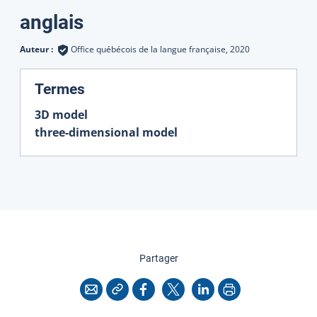
Traductions
anglais
Auteur :
Office québécois de la langue française,
2020
:
Termes
3D model
three-dimensional model
cette page
Partager
Copier l'adresse
Imprimer
Courriel
Facebook
X
LinkedIn