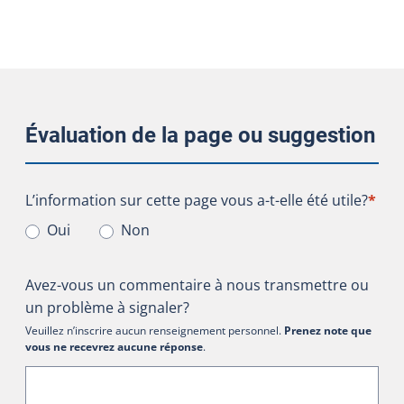
Évaluation de la page ou suggestion
L’information sur cette page vous a-t-elle été utile?
L’information sur cette page vous a-t-elle été utile?
*
Oui
Non
Avez-vous un commentaire à nous transmettre ou
un problème à signaler?
Veuillez n’inscrire aucun renseignement personnel.
Prenez note que
vous ne recevrez aucune réponse
.