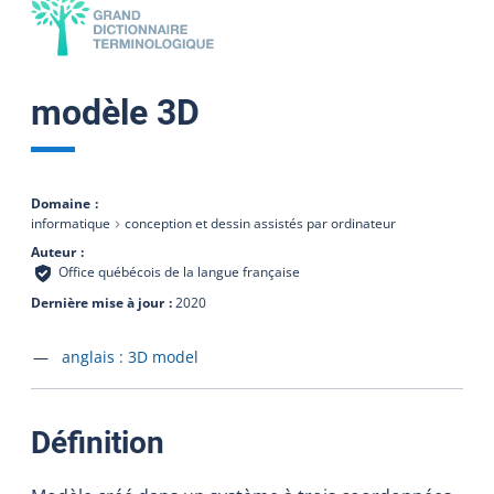
modèle 3D
Domaine
informatique
conception et dessin assistés par ordinateur
Auteur
Office québécois de la langue française
Dernière mise à jour
2020
Accéder à la fiche en
anglais :
3D model
:
Définition