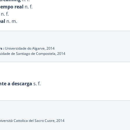
iempo real
n. f.
n. f.
eal
n. m.
s :
Universidade do Algarve,
2014
sidade de Santiago de Compostela,
2014
nte a descarga
s. f.
iversità Cattolica del Sacro Cuore,
2014