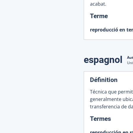
acabat.
:
Terme
reproducció en te
espagnol
Aut
Uni
Définition
Técnica que permit
generalmente ubica
transferencia de da
:
Termes
reproducción en 