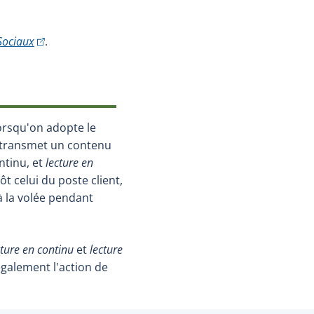
(Cet hyperlien externe s'ouvrira dans une nouvelle fenêtre
Sociaux
.
orsqu'on adopte le
i transmet un contenu
ntinu, et
lecture en
t celui du poste client,
à la volée pendant
cture en continu
et
lecture
galement l'action de