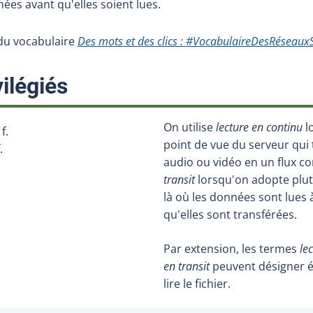
es avant qu'elles soient lues.
e du vocabulaire
Des mots et des clics : #VocabulaireDesRéseaux
:
ilégiés
On utilise
lecture en continu
l
 f.
point de vue du serveur qu
.
audio ou vidéo en un flux co
transit
lorsqu'on adopte plutô
là où les données sont lues 
qu'elles sont transférées.
Par extension, les termes
le
en transit
peuvent désigner é
lire le fichier.