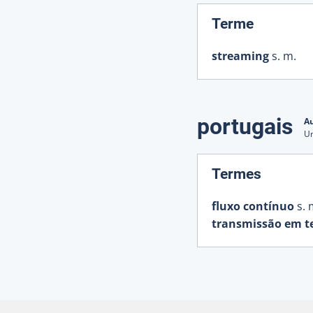
:
Terme
streaming
s. m.
portugais
Au
Un
:
Termes
fluxo contínuo
s. 
transmissão em t