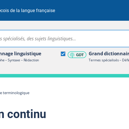
cois de la langue française
Rechercher dans tout le site
ire terminologique
nage linguistique
Grand dictionnai
e – Syntaxe – Rédaction
Termes spécialisés – Défi
re terminologique
n continu