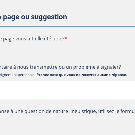
la page ou suggestion
te page vous a-t-elle été utile?
e page vous a-t-elle été utile?
*
aire à nous transmettre ou un problème à signaler?
nseignement personnel.
Prenez note que vous ne recevrez aucune réponse
.
nse à une question de nature linguistique, utilisez le formu