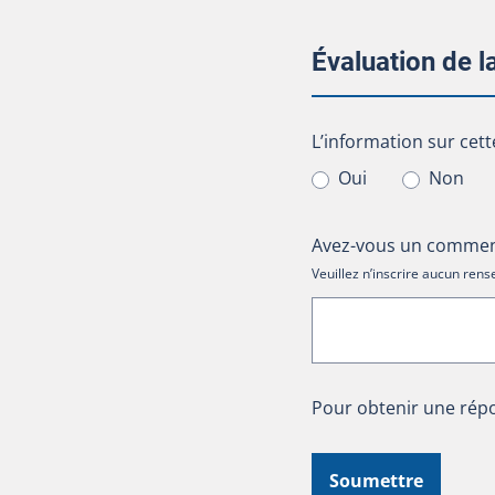
Évaluation de 
L’information sur cet
L’information sur cett
Oui
Non
Avez-vous un comment
Veuillez n’inscrire aucun re
Pour obtenir une répo
Soumettre