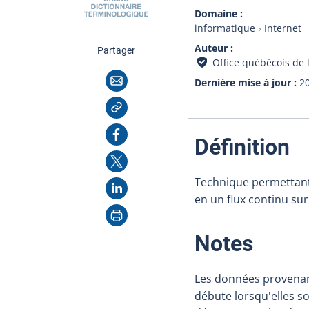
Domaine
informatique
Internet
Auteur
cette page
Partager
Office québécois de 
Courriel
Dernière mise à jour
2
Copier l'adresse
Facebook
:
Définition
X
Technique permettant 
LinkedIn
en un flux continu su
Imprimer
:
Notes
Les données provenan
débute lorsqu'elles so