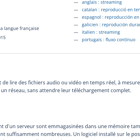
Accéder à la fiche en
anglais :
streaming
Accéder à la fiche en
catalan :
reproducció en te
Accéder à la fiche en
espagnol :
reproducción en
Accéder à la fiche en
galicien :
reprodución dura
la langue française
Accéder à la fiche en
italien :
streaming
015
Accéder à la fiche en
portugais :
fluxo contínuo
de lire des fichiers audio ou vidéo en temps réel, à mesure
r un réseau, sans attendre leur téléchargement complet.
t d'un serveur sont emmagasinées dans une mémoire tampo
nt suffisamment nombreuses. Un logiciel installé sur le pos