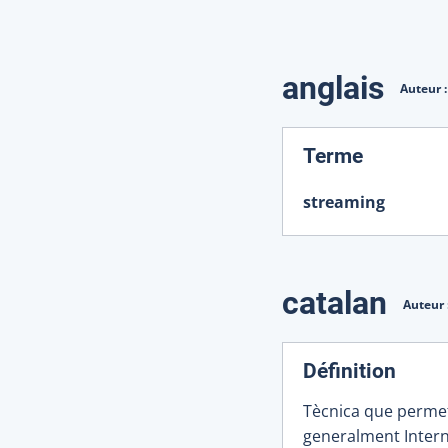
Traduction
anglais
Auteur 
:
Terme
streaming
catalan
Auteur 
Définition
Tècnica que permet
generalment Intern