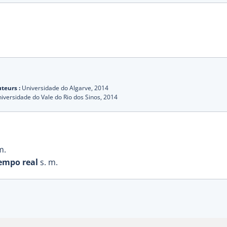
teurs :
Universidade do Algarve,
2014
iversidade do Vale do Rio dos Sinos,
2014
m.
empo real
s. m.