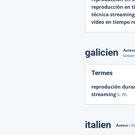
reproducción en t
técnica streaming
vídeo en tiempo r
galicien
Auteur
Univer
:
Termes
reprodución dura
streaming
s. m.
italien
Auteur :
Un