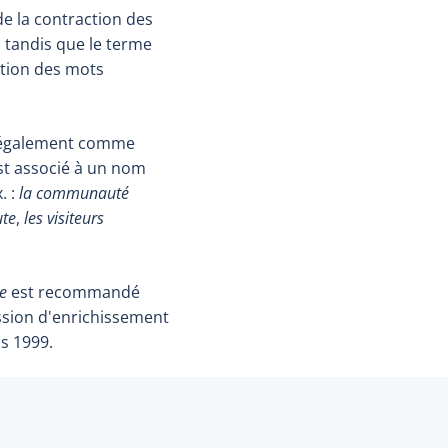
de la contraction des
, tandis que le terme
ction des mots
e également comme
 est associé à un nom
. :
la communauté
ute
,
les visiteurs
e
est recommandé
ssion d'enrichissement
is 1999.