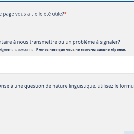
te page vous a-t-elle été utile?
e page vous a-t-elle été utile?
*
aire à nous transmettre ou un problème à signaler?
nseignement personnel.
Prenez note que vous ne recevrez aucune réponse
.
nse à une question de nature linguistique, utilisez le formu