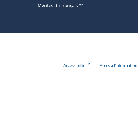
(Cet hyperlien externe s'ouvr
Mérites du français
(Cet hyperlien externe s'ouvr
Accessibilité
Accès à l’information