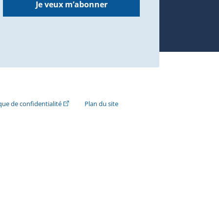
Je veux m’abonner
n externe s'ouvrira dans une nouvelle fenêtre.)
(Cet hyperlien externe s'ouvrira dans une nouvelle fenê
ique de confidentialité
Plan du site
e s'ouvrira dans une nouvelle fenêtre.)