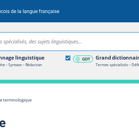
cois de la langue française
Rechercher dans tout le site
ire terminologique
nage linguistique
Grand dictionnai
e – Syntaxe – Rédaction
Termes spécialisés – Défi
re terminologique
te