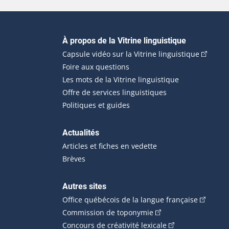
Navigation principale
À propos de la Vitrine linguistique
(Cet hyp
Capsule vidéo sur la Vitrine linguistique
Foire aux questions
Les mots de la Vitrine linguistique
Offre de services linguistiques
Politiques et guides
Actualités
Articles et fiches en vedette
Brèves
Autres sites
(Cet hype
Office québécois de la langue française
(Cet hyperlien externe
Commission de toponymie
(Cet hyperlien ext
Concours de créativité lexicale