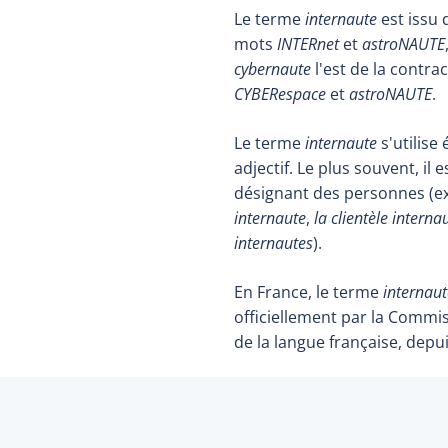
Le terme
internaute
est issu 
mots
INTERnet
et
astroNAUTE
cybernaute
l'est de la contra
CYBERespace
et
astroNAUTE
.
Le terme
internaute
s'utilis
adjectif. Le plus souvent, il
désignant des personnes (ex
internaute
,
la clientèle interna
internautes
).
En France, le terme
internaut
officiellement par la Commi
de la langue française, depu