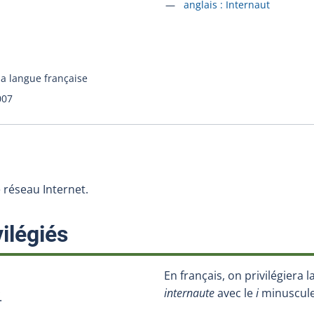
Accéder à la fiche en
anglais :
Internaut
la langue française
007
e réseau Internet.
:
ilégiés
En français, on privilégiera 
internaute
avec le
i
minuscule
.