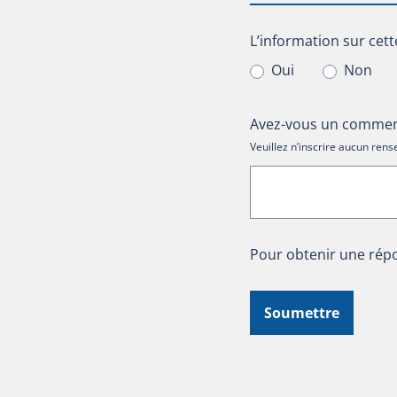
L’information sur cet
L’information sur cett
Oui
Non
Avez-vous un comment
Veuillez n’inscrire aucun re
Pour obtenir une répo
Soumettre