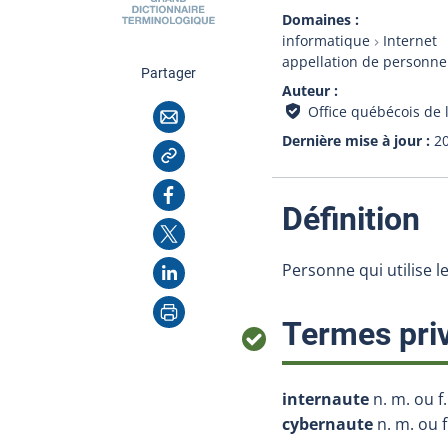
Domaines
informatique
Internet
appellation de personne
cette page
Partager
Auteur
Courriel
Office québécois de 
Dernière mise à jour
2
Copier l'adresse
Facebook
:
Définition
X
LinkedIn
Personne qui utilise l
Imprimer
Termes priv
internaute
n. m. ou f.
cybernaute
n. m. ou f