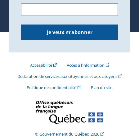
Je veux m’abonner
(Cet hyperlien externe s'ouvrira dans une nouve
(Cet hyperlien exte
Accessibilité
Accès à l’information
(Cet hyperli
Déclaration de services aux citoyennes et aux citoyens
(Cet hyperlien externe s'ouvrira d
Politique de confidentialité
Plan du site
(Cet hyperlien extern
© Gouvernement du Québec, 2026