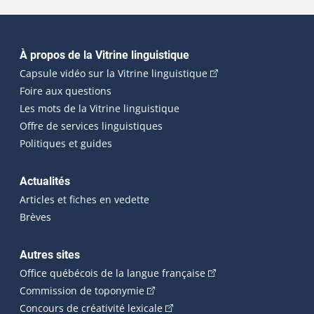
Navigation principale
À propos de la Vitrine linguistique
(Cet hyperlien externe
Capsule vidéo sur la Vitrine linguistique
Foire aux questions
Les mots de la Vitrine linguistique
Offre de services linguistiques
Politiques et guides
Actualités
Articles et fiches en vedette
Brèves
Autres sites
(Cet hyperlien externe 
Office québécois de la langue française
(Cet hyperlien externe s'ouvrira dan
Commission de toponymie
(Cet hyperlien externe s'ouvrira
Concours de créativité lexicale