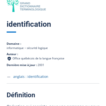
identification
Domaine
informatique
sécurité logique
Auteur
Office québécois de la langue française
Dernière mise à jour
2001
Accéder à la fiche en
anglais :
identification
:
Définition