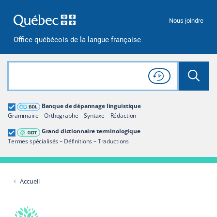
Passer à la recherche
Passer au contenu
Passer à la navigation
Nous joindre
Office québécois de la langue française
Rechercher dans tout le site
Lancer 
Consulter l'
Historique
de recherche
Grand dictionnaire terminologique
Banque de dépannage linguistique
Restreindre aux termes
Grammaire – Orthographe – Syntaxe – Rédaction
Grand dictionnaire terminologique
Termes spécialisés – Définitions – Traductions
Accueil