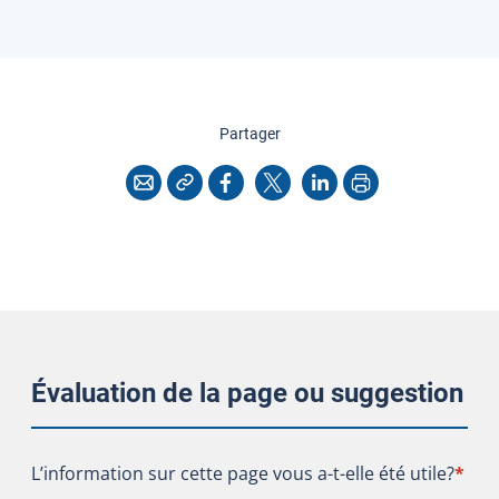
cette page
Partager
Copier l'adresse
Imprimer
Courriel
Facebook
X
LinkedIn
Évaluation de la page ou suggestion
L’information sur cette page vous a-t-elle été utile?
L’information sur cette page vous a-t-elle été utile?
*