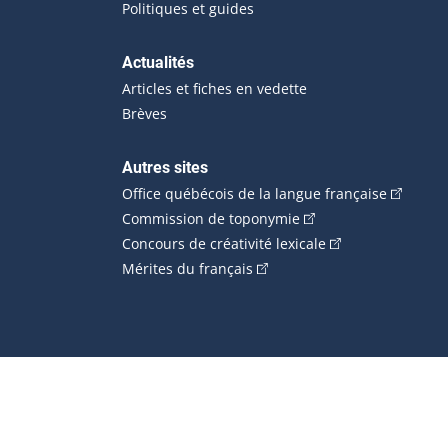
Politiques et guides
Actualités
Articles et fiches en vedette
Brèves
Autres sites
(Cet hype
Office québécois de la langue française
(Cet hyperlien externe
Commission de toponymie
(Cet hyperlien ext
Concours de créativité lexicale
(Cet hyperlien externe s'ouvr
Mérites du français