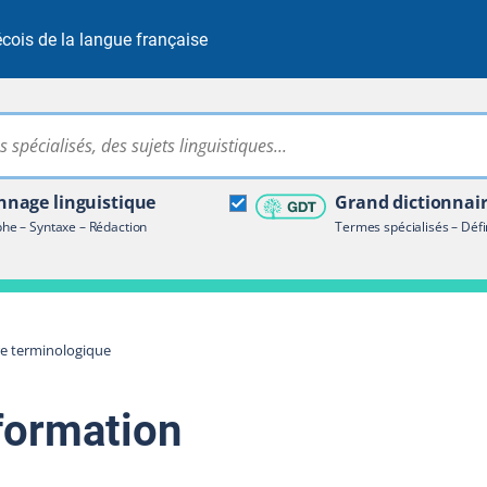
cois de la langue française
Rechercher dans tout le site
ire terminologique
nage linguistique
Grand dictionnai
e – Syntaxe – Rédaction
Termes spécialisés – Défi
re terminologique
nformation