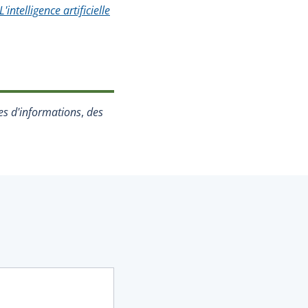
 s'ouvrira dans une nouvelle fenêtre.)
L'intelligence artificielle
)
tes d'informations
,
des