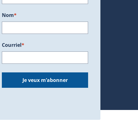
Nom
*
Courriel
*
dans une nouvelle fenêtre.)
Je veux m’abonner