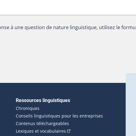
nse à une question de nature linguistique, utilisez le formu
Ressources linguistiques
erlien externe s'ouvrira dans une nouvelle fenêtre.)
Chroniques
Conseils linguistiques pour les entreprises
Contenus téléchargeables
(Cet hyperlien externe s'ouvrira d
Lexiques et vocabulaires