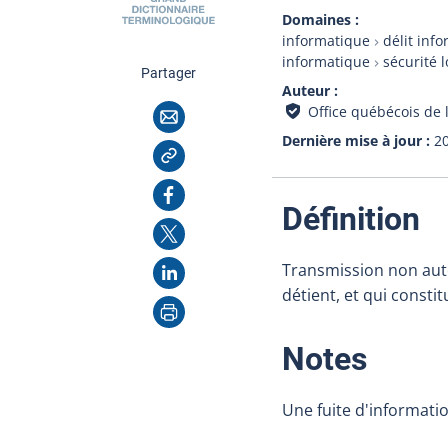
Domaines
informatique
délit inf
informatique
sécurité 
cette page
Partager
Auteur
Courriel
Office québécois de 
Dernière mise à jour
2
Copier l'adresse
Facebook
:
Définition
X
LinkedIn
Transmission non aut
détient, et qui constit
Imprimer
:
Notes
Une fuite d'informatio