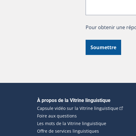
Pour obtenir une répo
Soumettre
Navigation principale
À propos de la Vitrine linguistique
(Cet hyp
Capsule vidéo sur la Vitrine linguistique
Foire aux questions
Les mots de la Vitrine linguistique
Offre de services linguistiques