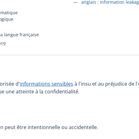
Accéder à la fiche en
anglais :
information leaka
ormatique
logique
la langue française
019
orisée d'
informations sensibles
à l'insu et au préjudice de l
ue une atteinte à la confidentialité.
n peut être intentionnelle ou accidentelle.