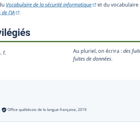
(Cet hyperlien externe
 du
Vocabulaire de la sécurité informatique
et du vocabulaire
(Cet hyperlien externe s'ouvrira dans une nouvelle fenêtre.
 de l'IA
.
:
ilégiés
Au pluriel, on écrira :
des fui
. f.
fuites de données
.
s
:
Office québécois de la langue française,
2019