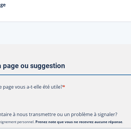
age
la page ou suggestion
te page vous a-t-elle été utile?
e page vous a-t-elle été utile?
*
aire à nous transmettre ou un problème à signaler?
nseignement personnel.
Prenez note que vous ne recevrez aucune réponse
.