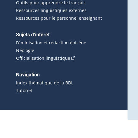
Outils pour apprendre le français
Ressources linguistiques externes
Ressources pour le personnel enseignant
Sujets d’intérêt
Féminisation et rédaction épicène
Néologie
(Cet hyperlien externe s'ouvrira 
Officialisation linguistique
rlien externe s'ouvrira dans une nouvelle fenêtre.)
 s'ouvrira dans une nouvelle fenêtre.)
erne s'ouvrira dans une nouvelle fenêtre.)
Navigation
ira dans une nouvelle fenêtre.)
Index thématique de la BDL
Tutoriel