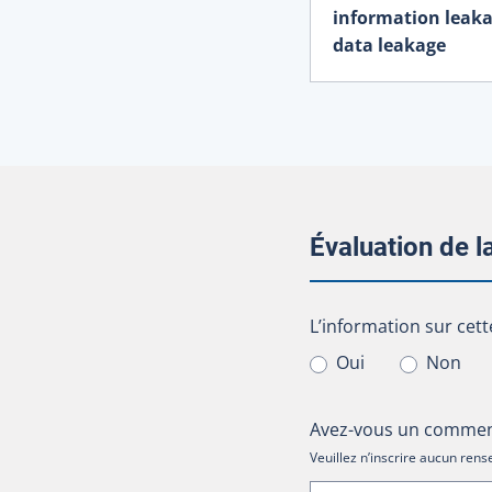
information leak
data leakage
Évaluation de 
L’information sur cet
L’information sur cett
Oui
Non
Avez-vous un comment
Veuillez n’inscrire aucun re