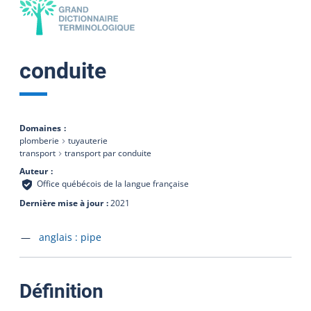
conduite
Domaines
plomberie
tuyauterie
transport
transport par conduite
Auteur
Office québécois de la langue française
Dernière mise à jour
2021
Accéder à la fiche en
anglais :
pipe
:
Définition