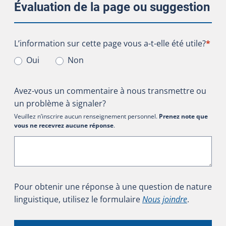
Évaluation de la page ou suggestion
L’information sur cette page vous a-t-elle été utile?
L’information sur cette page vous a-t-elle été utile?
*
Oui
Non
Avez-vous un commentaire à nous transmettre ou
un problème à signaler?
Veuillez n’inscrire aucun renseignement personnel.
Prenez note que
vous ne recevrez aucune réponse
.
Pour obtenir une réponse à une question de nature
linguistique, utilisez le formulaire
Nous joindre
.