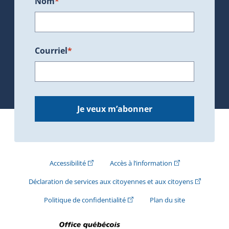
Nom
*
Courriel
*
Je veux m’abonner
(Cet hyperlien externe s'ouvrira dans une nouve
(Cet hyperlien exte
Accessibilité
Accès à l’information
(Cet hyperli
Déclaration de services aux citoyennes et aux citoyens
(Cet hyperlien externe s'ouvrira d
Politique de confidentialité
Plan du site