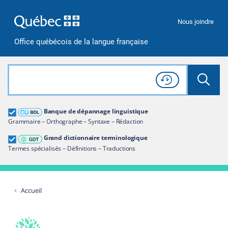
Passer à la recherche
Passer au contenu
Passer à la navigation
Nous joindre
Office québécois de la langue française
Rechercher dans tout le site
Lancer 
Consulter l'
Historique
de recherche
Grand dictionnaire terminologique
Banque de dépannage linguistique
Restreindre aux termes
Grammaire – Orthographe – Syntaxe – Rédaction
Grand dictionnaire terminologique
Termes spécialisés – Définitions – Traductions
Accueil