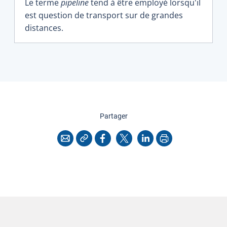
Le terme
pipeline
tend à être employé lorsqu'il
est question de transport sur de grandes
distances.
cette page
Partager
Copier l'adresse
Imprimer
Courriel
Facebook
X
LinkedIn