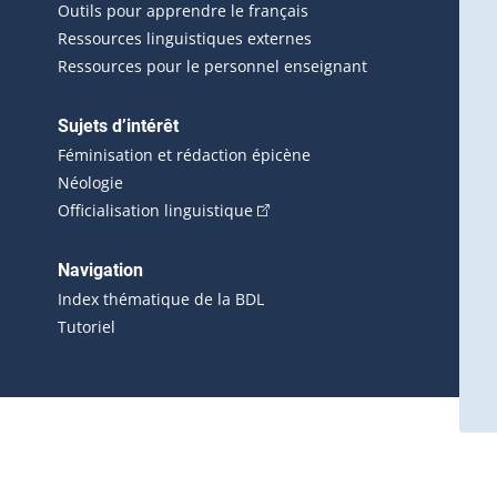
Outils pour apprendre le français
Ressources linguistiques externes
Ressources pour le personnel enseignant
Sujets d’intérêt
Féminisation et rédaction épicène
Néologie
(Cet hyperlien externe s'ouvrira 
Officialisation linguistique
rlien externe s'ouvrira dans une nouvelle fenêtre.)
 s'ouvrira dans une nouvelle fenêtre.)
erne s'ouvrira dans une nouvelle fenêtre.)
Navigation
ira dans une nouvelle fenêtre.)
Index thématique de la BDL
Tutoriel