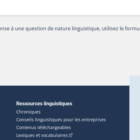
nse à une question de nature linguistique, utilisez le formu
Ressources linguistiques
erlien externe s'ouvrira dans une nouvelle fenêtre.)
Chroniques
Conseils linguistiques pour les entreprises
Contenus téléchargeables
(Cet hyperlien externe s'ouvrira d
Lexiques et vocabulaires