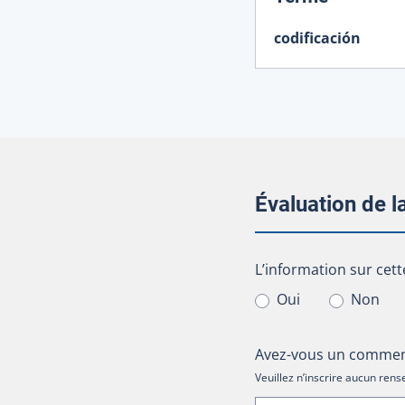
codificación
Évaluation de 
L’information sur cet
L’information sur cett
Oui
Non
Avez-vous un comment
Veuillez n’inscrire aucun re