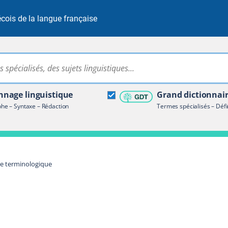
cois de la langue française
Rechercher dans tout le site
ire terminologique
nage linguistique
Grand dictionnai
e – Syntaxe – Rédaction
Termes spécialisés – Défi
re terminologique