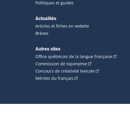
Politiques et guides
Actualités
Articles et fiches en vedette
Brèves
Autres sites
(Cet hype
Office québécois de la langue française
(Cet hyperlien externe
Commission de toponymie
(Cet hyperlien ext
Concours de créativité lexicale
(Cet hyperlien externe s'ouvr
Mérites du français