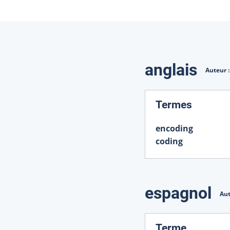
Traduction
anglais
Auteur 
:
Termes
encoding
coding
espagnol
Aut
:
Terme