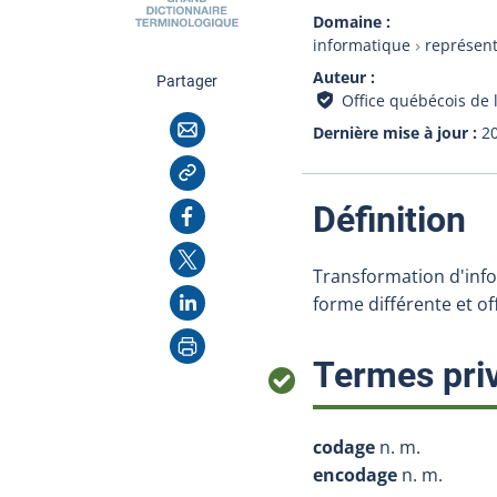
Domaine
informatique
représen
Auteur
cette page
Partager
Office québécois de 
Courriel
Dernière mise à jour
2
Copier l'adresse
:
Facebook
Définition
X
Transformation d'inf
LinkedIn
forme différente et off
Imprimer
Termes priv
codage
n. m.
encodage
n. m.