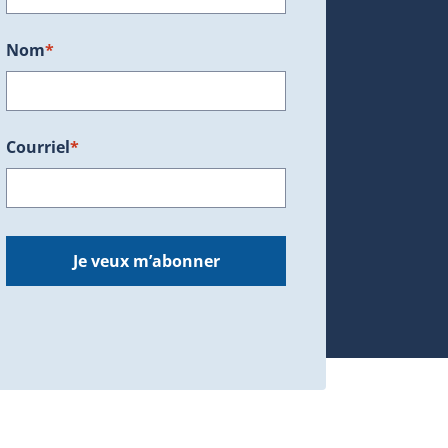
Nom
*
Courriel
*
dans une nouvelle fenêtre.)
Je veux m’abonner