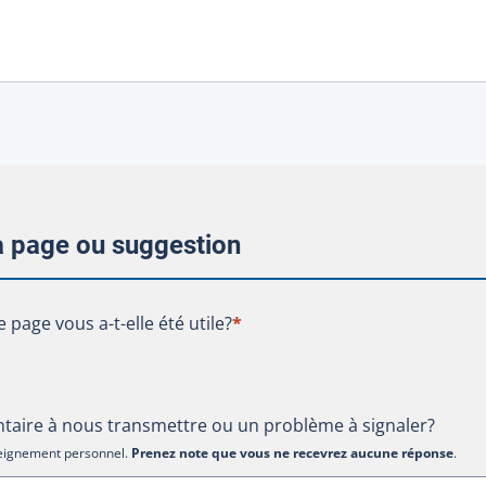
la page ou suggestion
te page vous a-t-elle été utile?
e page vous a-t-elle été utile?
*
aire à nous transmettre ou un problème à signaler?
nseignement personnel.
Prenez note que vous ne recevrez aucune réponse
.