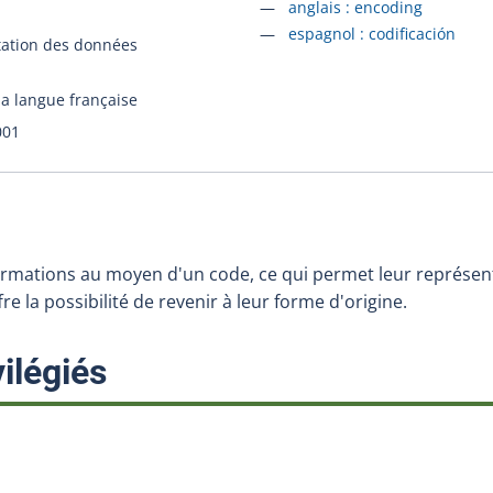
Accéder à la fiche en
anglais :
encoding
Accéder à la fiche en
espagnol :
codificación
tation des données
la langue française
001
ormations au moyen d'un code, ce qui permet leur représen
re la possibilité de revenir à leur forme d'origine.
:
ilégiés