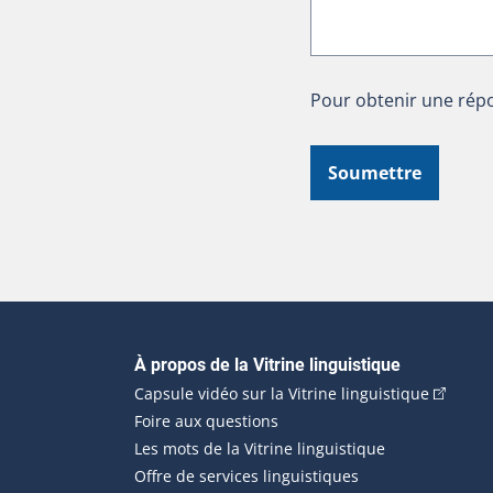
Pour obtenir une répo
Soumettre
Navigation principale
À propos de la Vitrine linguistique
(Cet hyp
Capsule vidéo sur la Vitrine linguistique
Foire aux questions
Les mots de la Vitrine linguistique
Offre de services linguistiques