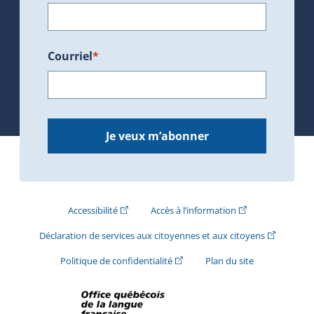
Courriel
*
Je veux m’abonner
(Cet hyperlien externe s'ouvrira dans une nouve
(Cet hyperlien exte
Accessibilité
Accès à l’information
(Cet hyperli
Déclaration de services aux citoyennes et aux citoyens
(Cet hyperlien externe s'ouvrira d
Politique de confidentialité
Plan du site