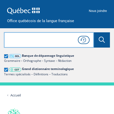
Passer à la recherche
Passer au contenu
Passer à la navigation
Nous joindre
Office québécois de la langue française
Rechercher dans tout le site
Lancer 
Consulter l'
Historique
de recherche
Grand dictionnaire terminologique
Banque de dépannage linguistique
Restreindre aux termes
Grammaire – Orthographe – Syntaxe – Rédaction
Grand dictionnaire terminologique
Termes spécialisés – Définitions – Traductions
Accueil