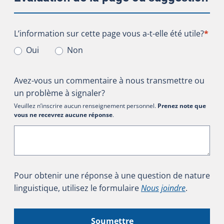
L’information sur cette page vous a-t-elle été utile?
L’information sur cette page vous a-t-elle été utile?
*
Oui
Non
Avez-vous un commentaire à nous transmettre ou
un problème à signaler?
Veuillez n’inscrire aucun renseignement personnel.
Prenez note que
vous ne recevrez aucune réponse
.
Pour obtenir une réponse à une question de nature
linguistique, utilisez le formulaire
Nous joindre
.
Soumettre