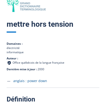
mettre hors tension
Domaines
électricité
informatique
Auteur
Office québécois de la langue française
Dernière mise à jour
2000
Accéder à la fiche en
anglais :
power down
:
Définition