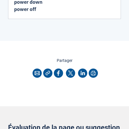
power down
power off
cette page
Partager
Copier l'adresse
Imprimer
Courriel
Facebook
X
LinkedIn
Évaluation de la page ou suggestion