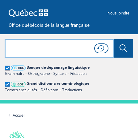
Passer à la recherche
Passer au contenu
Passer à la navigation
Nous joindre
Office québécois de la langue française
Rechercher dans tout le site
Lancer 
Consulter l'
Historique
de recherche
Grand dictionnaire terminologique
Banque de dépannage linguistique
Restreindre aux termes
Grammaire – Orthographe – Syntaxe – Rédaction
Grand dictionnaire terminologique
Termes spécialisés – Définitions – Traductions
Accueil