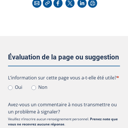
Copier l'adresse
Imprimer
Courriel
Facebook
X
LinkedIn
Évaluation de la page ou suggestion
L’information sur cette page vous a-t-elle été utile?
L’information sur cette page vous a-t-elle été utile?
*
Oui
Non
Avez-vous un commentaire à nous transmettre ou
un problème à signaler?
Veuillez n’inscrire aucun renseignement personnel.
Prenez note que
vous ne recevrez aucune réponse
.