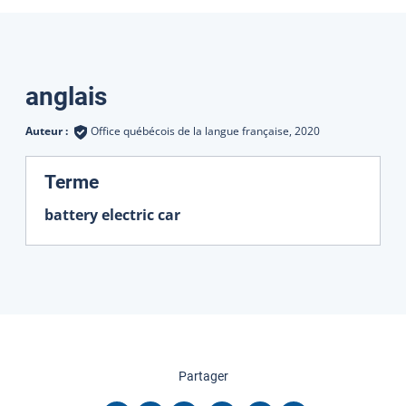
Traductions
anglais
Auteur :
Office québécois de la langue française,
2020
:
Terme
battery electric car
cette page
Partager