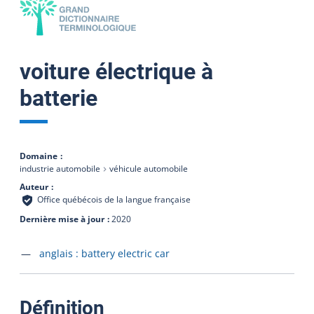
voiture électrique à
batterie
Domaine
industrie automobile
véhicule automobile
Auteur
Office québécois de la langue française
Dernière mise à jour
2020
Accéder à la fiche en
anglais :
battery electric car
:
Définition