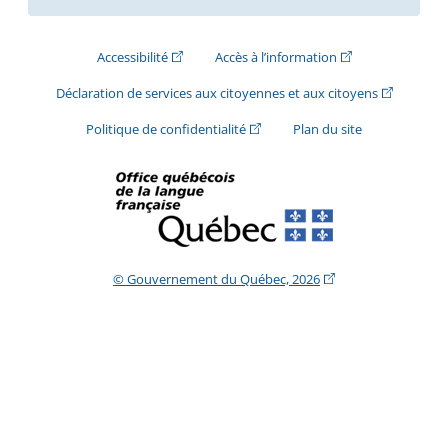
(Cet hyperlien externe s'ouvrira dans une nouve
(Cet hyperlien exte
Accessibilité
Accès à l’information
(Cet hyperli
Déclaration de services aux citoyennes et aux citoyens
(Cet hyperlien externe s'ouvrira d
Politique de confidentialité
Plan du site
(Cet hyperlien extern
© Gouvernement du Québec, 2026