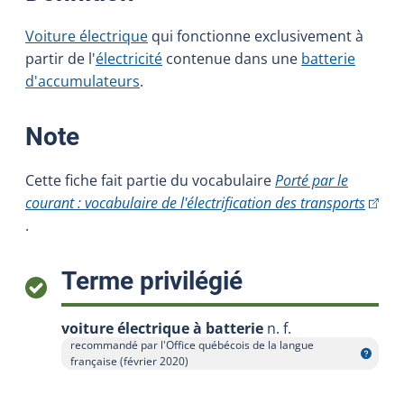
Voiture électrique
qui fonctionne exclusivement à
partir de l'
électricité
contenue dans une
batterie
d'accumulateurs
.
:
Note
Cette fiche fait partie du vocabulaire
Porté par le
(Cet h
courant : vocabulaire de l'électrification des transports
.
:
Terme privilégié
voiture électrique à batterie
n. f.
recommandé par l'Office québécois de la langue
Afficher l'infobulle
française (février 2020)