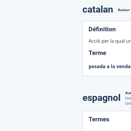
catalan
Auteur 
Définition
Acció per la qual un
:
Terme
posada a la venda
Aut
espagnol
Uni
Uni
:
Termes