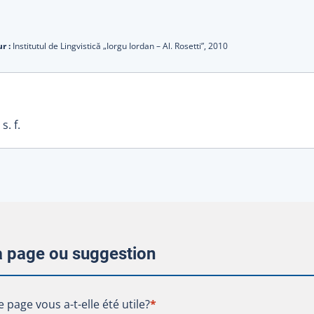
r :
Institutul de Lingvistică „Iorgu Iordan – Al. Rosetti”,
2010
s. f.
la page ou suggestion
te page vous a-t-elle été utile?
e page vous a-t-elle été utile?
*