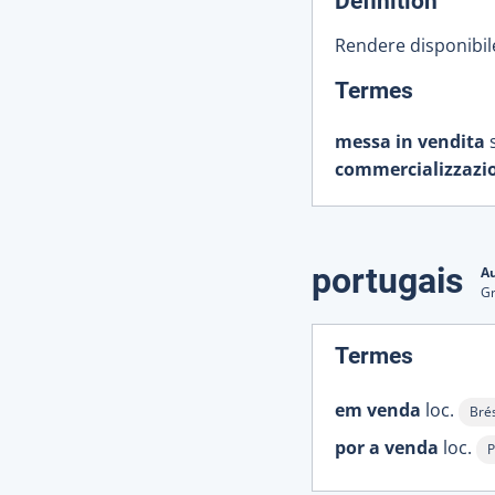
Définition
Rendere disponibil
:
Termes
messa in vendita
s
commercializzazi
portugais
Au
Gr
:
Termes
em venda
loc.
Brés
Affi
por a venda
loc.
P
A