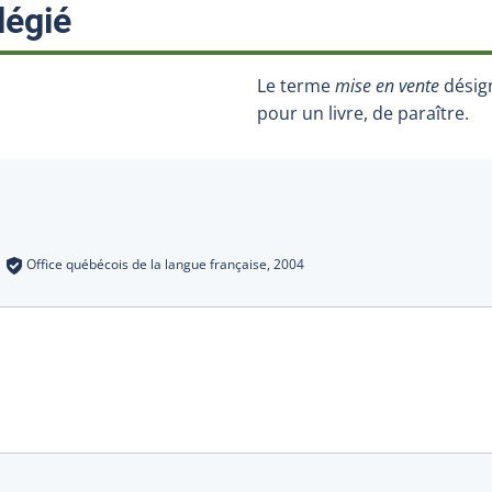
:
légié
Le terme
mise en vente
désign
pour un livre, de paraître.
s
:
Office québécois de la langue française,
2004