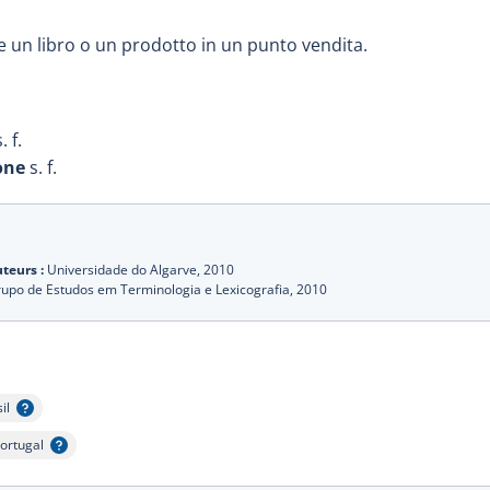
e un libro o un prodotto in un punto vendita.
. f.
one
s. f.
teurs :
Universidade do Algarve,
2010
upo de Estudos em Terminologia e Lexicografia,
2010
il
cher l'infobulle
ortugal
fficher l'infobulle