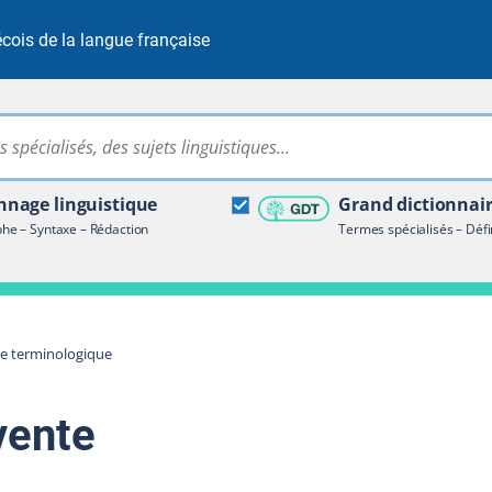
cois de la langue française
Rechercher dans tout le site
ire terminologique
nage linguistique
Grand dictionnai
e – Syntaxe – Rédaction
Termes spécialisés – Défi
re terminologique
vente