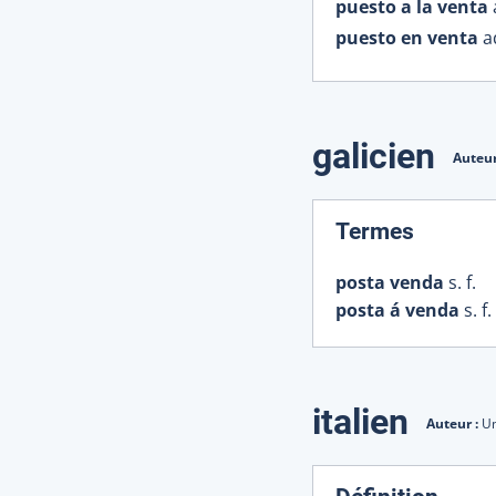
puesto a la venta
puesto en venta
a
galicien
Auteur
:
Termes
posta venda
s. f.
posta á venda
s. f.
italien
Auteur :
Un