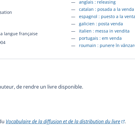
Accéder à la fiche en
anglais :
releasing
Accéder à la fiche en
catalan :
posada a la venda
sation
Accéder à la fiche en
espagnol :
puesto a la vent
Accéder à la fiche en
galicien :
posta venda
Accéder à la fiche en
italien :
messa in vendita
la langue française
Accéder à la fiche en
portugais :
em venda
004
Accéder à la fiche en
roumain :
punere în vânzar
buteur, de rendre un livre disponible.
(Cet hy
 du
Vocabulaire de la diffusion et de la distribution du livre
.