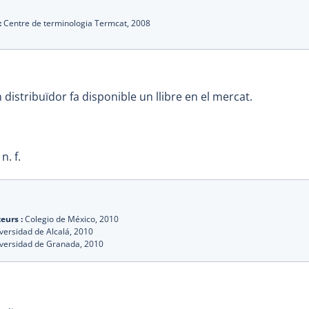
:
Centre de terminologia Termcat,
2008
 distribuïdor fa disponible un llibre en el mercat.
n. f.
eurs :
Colegio de México,
2010
versidad de Alcalá,
2010
versidad de Granada,
2010