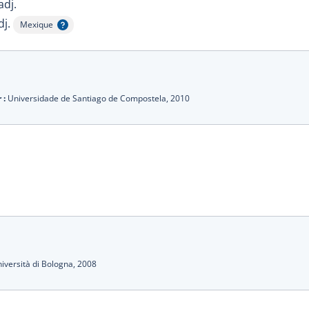
adj.
dj.
Mexique
Afficher l'infobulle
 :
Universidade de Santiago de Compostela,
2010
iversità di Bologna,
2008