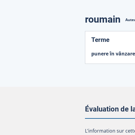
roumain
Auteu
:
Terme
punere în vânzare
Évaluation de 
L’information sur cet
L’information sur cett