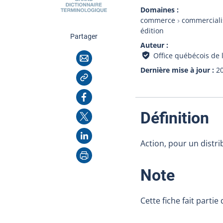
Domaines
commerce
commerciali
édition
cette page
Partager
Auteur
Courriel
Office québécois de 
Dernière mise à jour
2
Copier l'adresse
Facebook
:
X
Définition
LinkedIn
Action, pour un distri
Imprimer
:
Note
Cette fiche fait partie