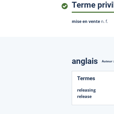
Terme privi
mise en vente
n. f.
Traduction
anglais
Auteur 
:
Termes
releasing
release