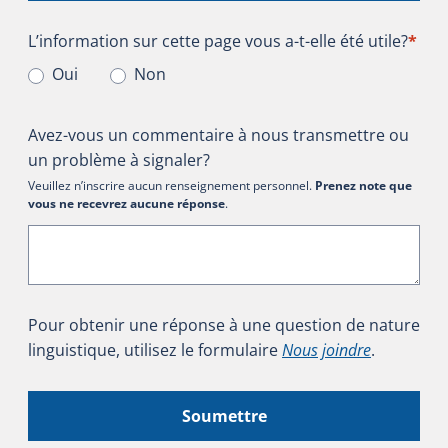
L’information sur cette page vous a-t-elle été utile?
L’information sur cette page vous a-t-elle été utile?
*
Oui
Non
Avez-vous un commentaire à nous transmettre ou
un problème à signaler?
Veuillez n’inscrire aucun renseignement personnel.
Prenez note que
vous ne recevrez aucune réponse
.
Pour obtenir une réponse à une question de nature
linguistique, utilisez le formulaire
Nous joindre
.
Soumettre