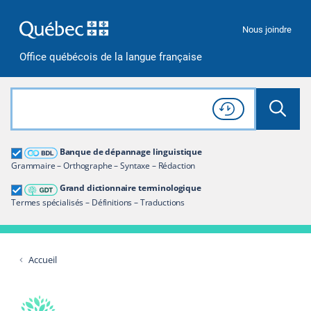
Passer à la recherche
Passer au contenu
Passer à la navigation
Nous joindre
Office québécois de la langue française
Rechercher dans tout le site
Lancer 
Consulter l'
Historique
de recherche
Grand dictionnaire terminologique
Banque de dépannage linguistique
Restreindre aux termes
Grammaire – Orthographe – Syntaxe – Rédaction
Grand dictionnaire terminologique
Termes spécialisés – Définitions – Traductions
Accueil