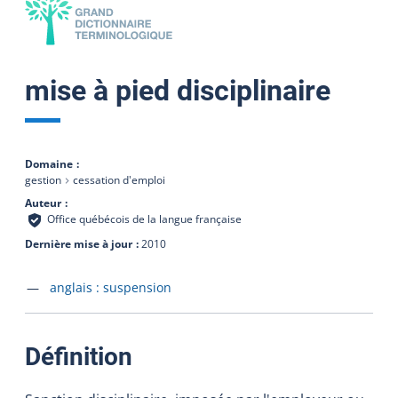
mise à pied disciplinaire
Domaine
gestion
cessation d'emploi
Auteur
Office québécois de la langue française
Dernière mise à jour
2010
Accéder à la fiche en
anglais :
suspension
:
Définition