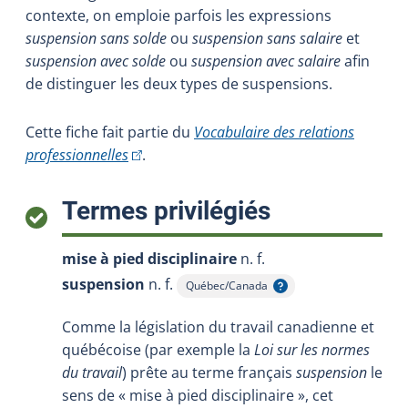
contexte, on emploie parfois les expressions
suspension sans solde
ou
suspension sans salaire
et
suspension avec solde
ou
suspension avec salaire
afin
de distinguer les deux types de suspensions.
Cette fiche fait partie du
Vocabulaire des relations
(Cet hyperlien externe s'ouvrira dans une nou
professionnelles
.
:
Termes privilégiés
mise à pied disciplinaire
n. f.
suspension
n. f.
Québec/Canada
Afficher l'infobulle
Comme la législation du travail canadienne et
québécoise (par exemple la
Loi sur les normes
du travail
) prête au terme français
suspension
le
sens de « mise à pied disciplinaire », cet