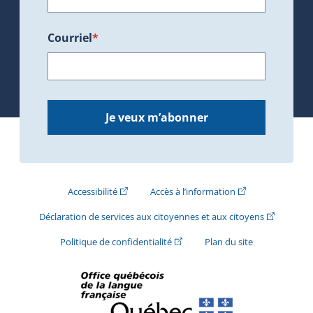
Courriel
*
Je veux m’abonner
(Cet hyperlien externe s'ouvrira dans une nouve
(Cet hyperlien exte
Accessibilité
Accès à l’information
(Cet hyperli
Déclaration de services aux citoyennes et aux citoyens
(Cet hyperlien externe s'ouvrira d
Politique de confidentialité
Plan du site