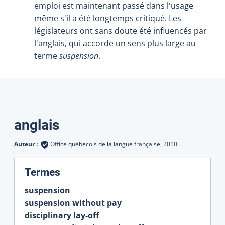
emploi est maintenant passé dans l'usage
même s'il a été longtemps critiqué. Les
législateurs ont sans doute été influencés par
l'anglais, qui accorde un sens plus large au
terme
suspension
.
Traductions
anglais
Auteur :
Office québécois de la langue française,
2010
:
Termes
suspension
suspension without pay
disciplinary lay-off