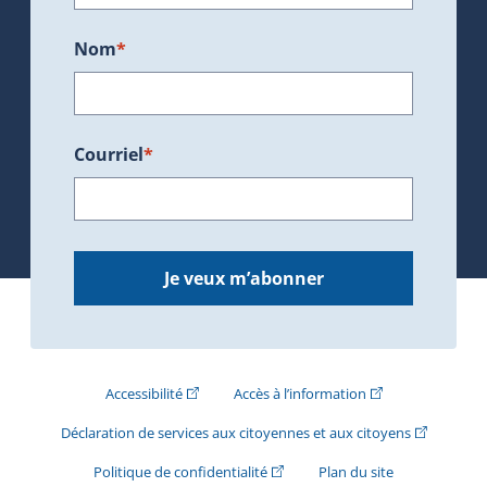
Nom
*
Courriel
*
Je veux m’abonner
(Cet hyperlien externe s'ouvrira dans une nouve
(Cet hyperlien exte
Accessibilité
Accès à l’information
(Cet hyperli
Déclaration de services aux citoyennes et aux citoyens
(Cet hyperlien externe s'ouvrira d
Politique de confidentialité
Plan du site