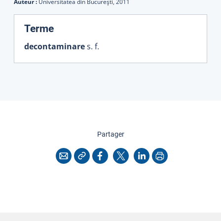
Auteur :
Universitatea din Bucureşti,
2011
:
Terme
decontaminare
s. f.
cette page
Partager
Copier l'adresse
Imprimer
Courriel
Facebook
X
LinkedIn