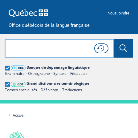
Passer à la recherche
Passer au contenu
Passer à la navigation
Nous joindre
Office québécois de la langue française
Rechercher dans tout le site
Lancer 
Consulter l'
Historique
de recherche
Grand dictionnaire terminologique
Banque de dépannage linguistique
Restreindre aux termes
Grammaire – Orthographe – Syntaxe – Rédaction
Grand dictionnaire terminologique
Termes spécialisés – Définitions – Traductions
Accueil