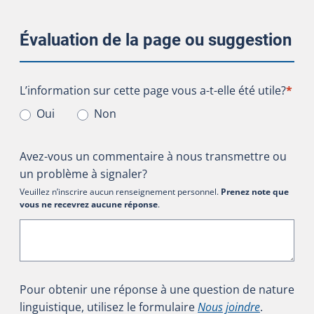
Évaluation de la page ou suggestion
L’information sur cette page vous a-t-elle été utile?
L’information sur cette page vous a-t-elle été utile?
*
Oui
Non
Avez-vous un commentaire à nous transmettre ou
un problème à signaler?
Veuillez n’inscrire aucun renseignement personnel.
Prenez note que
vous ne recevrez aucune réponse
.
Pour obtenir une réponse à une question de nature
linguistique, utilisez le formulaire
Nous joindre
.