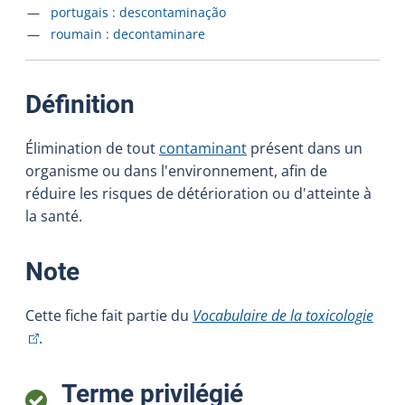
Accéder à la fiche en
portugais :
descontaminação
Accéder à la fiche en
roumain :
decontaminare
:
Définition
Élimination de tout
contaminant
présent dans un
organisme ou dans l'environnement, afin de
réduire les risques de détérioration ou d'atteinte à
la santé.
:
Note
(Cet 
Cette fiche fait partie du
Vocabulaire de la toxicologie
.
:
Terme privilégié