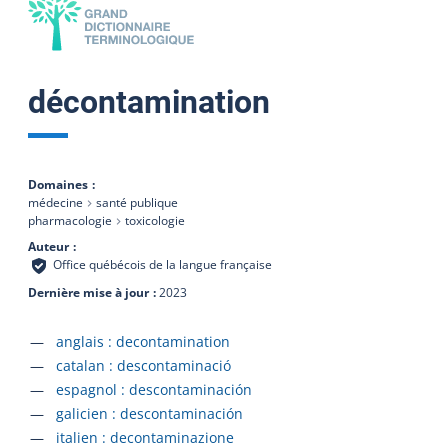
décontamination
Domaines
médecine
santé publique
pharmacologie
toxicologie
Auteur
Office québécois de la langue française
Dernière mise à jour
2023
Accéder à la fiche en
anglais :
decontamination
Accéder à la fiche en
catalan :
descontaminació
Accéder à la fiche en
espagnol :
descontaminación
Accéder à la fiche en
galicien :
descontaminación
Accéder à la fiche en
italien :
decontaminazione