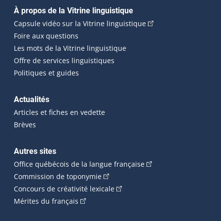
Navigation principale
À propos de la Vitrine linguistique
(Cet hyperlien externe
Capsule vidéo sur la Vitrine linguistique
Foire aux questions
Les mots de la Vitrine linguistique
Offre de services linguistiques
Politiques et guides
Actualités
Articles et fiches en vedette
Brèves
Autres sites
(Cet hyperlien externe 
Office québécois de la langue française
(Cet hyperlien externe s'ouvrira dan
Commission de toponymie
(Cet hyperlien externe s'ouvrira
Concours de créativité lexicale
(Cet hyperlien externe s'ouvrira dans une n
Mérites du français