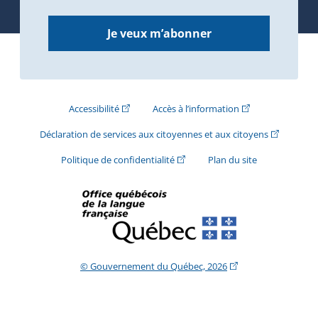
Je veux m’abonner
(Cet hyperlien externe s'ouvrira dans une nouve
(Cet hyperlien exte
Accessibilité
Accès à l’information
(Cet hyperli
Déclaration de services aux citoyennes et aux citoyens
(Cet hyperlien externe s'ouvrira d
Politique de confidentialité
Plan du site
(Cet hyperlien extern
© Gouvernement du Québec, 2026