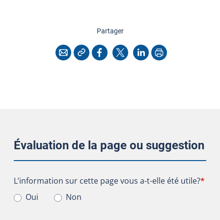
cette page
Partager
Copier l'adresse
Imprimer
Courriel
Facebook
X
LinkedIn
Évaluation de la page ou suggestion
L’information sur cette page vous a-t-elle été utile?
L’information sur cette page vous a-t-elle été utile?
*
Oui
Non