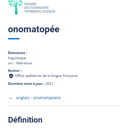
onomatopée
Domaines
linguistique
art
littérature
Auteur
Office québécois de la langue française
Dernière mise à jour
2021
Accéder à la fiche en
anglais :
onomatopoeia
:
Définition