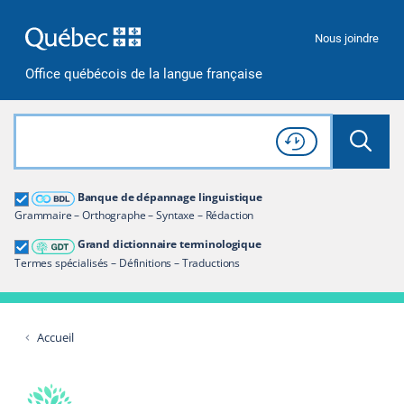
Passer à la recherche
Passer au contenu
Passer à la navigation
Nous joindre
Office québécois de la langue française
Rechercher dans tout le site
Lancer 
Consulter l'
Historique
de recherche
Grand dictionnaire terminologique
Banque de dépannage linguistique
Restreindre aux termes
Grammaire – Orthographe – Syntaxe – Rédaction
Grand dictionnaire terminologique
Termes spécialisés – Définitions – Traductions
Accueil