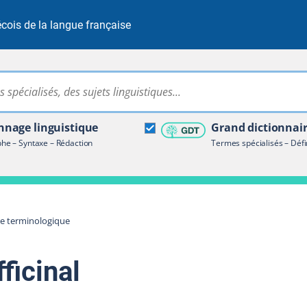
cois de la langue française
Rechercher dans tout le site
ire terminologique
nage linguistique
Grand dictionnai
e – Syntaxe – Rédaction
Termes spécialisés – Défi
re terminologique
fficinal