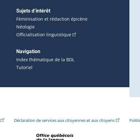
Sujets d’intérêt
Féminisation et rédaction épicène
Néologie
(Cet hyperlien externe s'ouvrira 
Officialisation linguistique
rlien externe s'ouvrira dans une nouvelle fenêtre.)
 s'ouvrira dans une nouvelle fenêtre.)
erne s'ouvrira dans une nouvelle fenêtre.)
Navigation
ira dans une nouvelle fenêtre.)
Index thématique de la BDL
Tutoriel
ira dans une nouvelle fenêtre.)
(Cet hyperlien externe s'ouvrira dans une nouvelle fenêtre.)
(Cet hyperlie
Déclaration de services aux citoyennes et aux citoyens
Polit