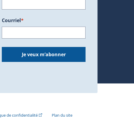
Courriel
*
dans une nouvelle fenêtre.)
Je veux m’abonner
n externe s'ouvrira dans une nouvelle fenêtre.)
(Cet hyperlien externe s'ouvrira dans une nouvelle fenê
ique de confidentialité
Plan du site