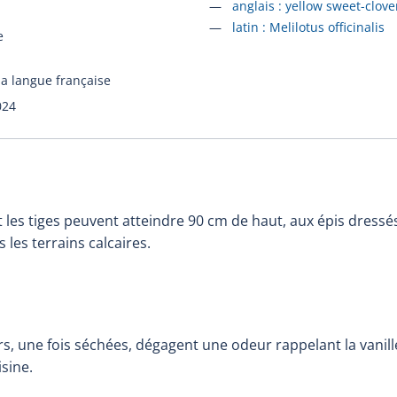
Accéder à la fiche en
anglais :
yellow sweet-clove
Accéder à la fiche en
latin :
Melilotus officinalis
e
la langue française
024
les tiges peuvent atteindre 90 cm de haut, aux épis dressés
les terrains calcaires.
eurs, une fois séchées, dégagent une odeur rappelant la vanill
isine.