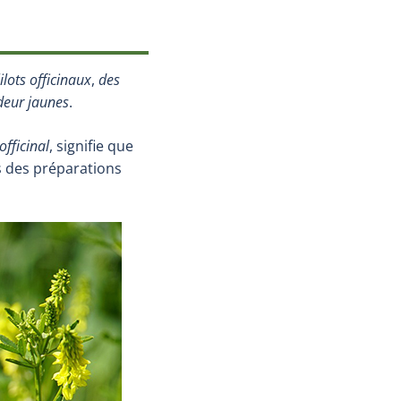
ilots officinaux
,
des
odeur jaunes
.
officinal
, signifie que
ns des préparations