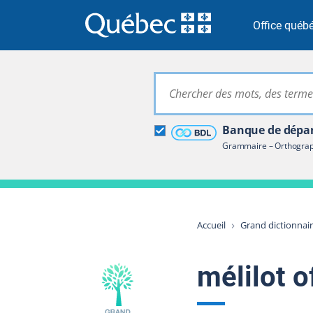
Passer à la recherche
Passer au contenu
Passer à la navigation
Office québé
Grand dictionna
Banque de dépan
Restreindre aux termes
Grammaire – Orthograph
Accueil
Grand dictionnai
mélilot o