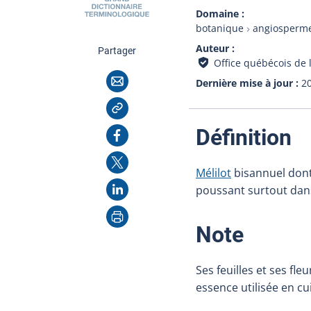
Domaine
botanique
angiosperm
Auteur
cette page
Partager
Office québécois de 
Courriel
Dernière mise à jour
2
Copier l'adresse
:
Facebook
Définition
X
Mélilot
bisannuel dont 
LinkedIn
poussant surtout dans 
Imprimer
:
Note
Ses feuilles et ses fl
essence utilisée en cu