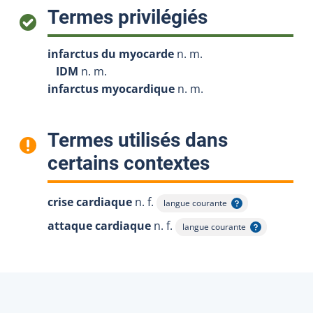
:
Termes privilégiés
infarctus du myocarde
n. m.
IDM
n. m.
infarctus myocardique
n. m.
Termes utilisés dans
:
certains contextes
crise cardiaque
n. f.
langue courante
Afficher l'infobulle
attaque cardiaque
n. f.
langue courante
Afficher l'infobulle