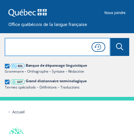
Passer à la recherche
Passer au contenu
Passer à la navigation
Nous joindre
Office québécois de la langue française
Rechercher dans tout le site
Lancer 
Consulter l'
Historique
de recherche
Grand dictionnaire terminologique
Banque de dépannage linguistique
Restreindre aux termes
Grammaire – Orthographe – Syntaxe – Rédaction
Grand dictionnaire terminologique
Termes spécialisés – Définitions – Traductions
Accueil