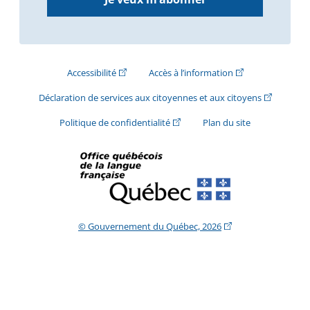
(Cet hyperlien externe s'ouvrira dans une nouve
(Cet hyperlien exte
Accessibilité
Accès à l’information
(Cet hyperli
Déclaration de services aux citoyennes et aux citoyens
(Cet hyperlien externe s'ouvrira d
Politique de confidentialité
Plan du site
(Cet hyperlien extern
© Gouvernement du Québec, 2026