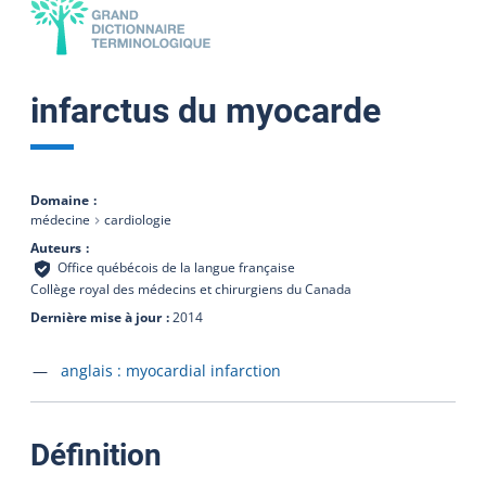
infarctus du myocarde
Domaine
médecine
cardiologie
Auteurs
Office québécois de la langue française
Collège royal des médecins et chirurgiens du Canada
Dernière mise à jour
2014
Accéder à la fiche en
anglais :
myocardial infarction
:
Définition