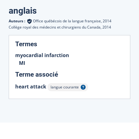
Traductions
anglais
Auteurs :
Office québécois de la langue française,
2014
Collège royal des médecins et chirurgiens du Canada,
2014
:
Termes
myocardial infarction
MI
:
Terme associé
heart attack
langue courante
Afficher l'infobulle