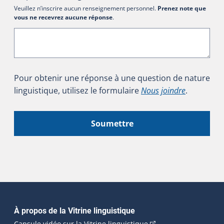
Veuillez n’inscrire aucun renseignement personnel.
Prenez note que
vous ne recevrez aucune réponse
.
Pour obtenir une réponse à une question de nature
linguistique, utilisez le formulaire
Nous joindre
.
Soumettre
Navigation principale
À propos de la Vitrine linguistique
(Cet hyperlien externe
Capsule vidéo sur la Vitrine linguistique