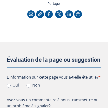
cette page
Partager
Copier l'adresse
Imprimer
Courriel
Facebook
X
LinkedIn
Évaluation de la page ou suggestion
L’information sur cette page vous a-t-elle été utile?
L’information sur cette page vous a-t-elle été utile?
*
Oui
Non
Avez-vous un commentaire à nous transmettre ou
un problème à signaler?