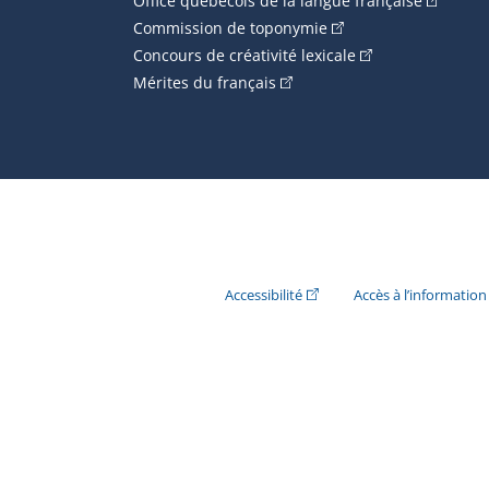
Office québécois de la langue française
(Cet hyperlien externe
Commission de toponymie
(Cet hyperlien ext
Concours de créativité lexicale
(Cet hyperlien externe s'ouvr
Mérites du français
(Cet hyperlien externe s'ouvr
Accessibilité
Accès à l’information