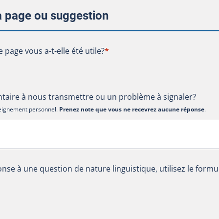
la page ou suggestion
te page vous a-t-elle été utile?
e page vous a-t-elle été utile?
*
aire à nous transmettre ou un problème à signaler?
nseignement personnel.
Prenez note que vous ne recevrez aucune réponse
.
nse à une question de nature linguistique, utilisez le formu