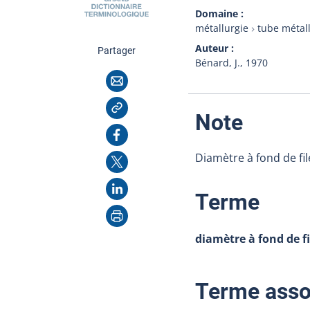
Domaine
métallurgie
tube métal
Auteur
cette page
Partager
Bénard, J.,
1970
Courriel
Copier l'adresse
:
Note
Facebook
Diamètre à fond de fil
X
LinkedIn
:
Terme
Imprimer
diamètre à fond de fi
Terme asso