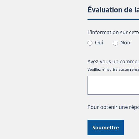
Évaluation de 
L’information sur cet
L’information sur cett
Oui
Non
Avez-vous un comment
Veuillez n’inscrire aucun re
Pour obtenir une répo
Soumettre