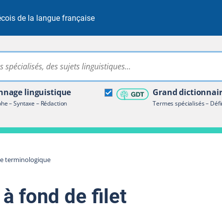
cois de la langue française
Rechercher dans tout le site
ire terminologique
nage linguistique
Grand dictionnai
e – Syntaxe – Rédaction
Termes spécialisés – Défi
re terminologique
à fond de filet