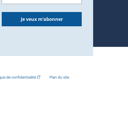
Je veux m’abonner
n externe s'ouvrira dans une nouvelle fenêtre.)
(Cet hyperlien externe s'ouvrira dans une nouvelle fenê
ique de confidentialité
Plan du site
e s'ouvrira dans une nouvelle fenêtre.)