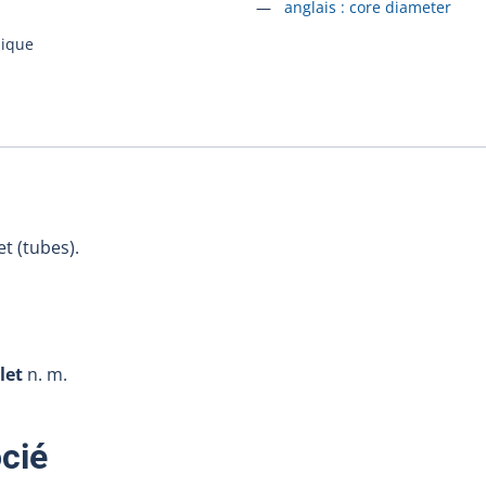
Accéder à la fiche en
anglais :
core diameter
lique
et (tubes).
let
n. m.
:
cié