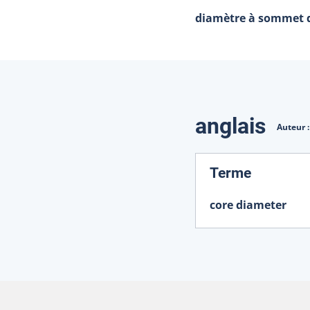
diamètre à sommet d
Traduction
anglais
Auteur 
:
Terme
core diameter