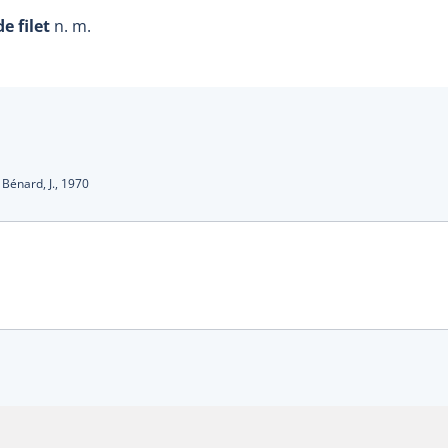
e filet
n. m.
s
:
Bénard, J.,
1970