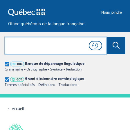
Passer à la recherche
Passer au contenu
Passer à la navigation
Nous joindre
Office québécois de la langue française
Rechercher dans tout le site
Lancer 
Consulter l'
Historique
de recherche
Grand dictionnaire terminologique
Banque de dépannage linguistique
Restreindre aux termes
Grammaire – Orthographe – Syntaxe – Rédaction
Grand dictionnaire terminologique
Termes spécialisés – Définitions – Traductions
Accueil