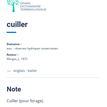
cuiller
Domaine
eau
réserves hydriques souterraines
Auteur
Margat, J.,
1973
Accéder à la fiche en
anglais :
bailer
:
Note
Cuiller (pour forage).