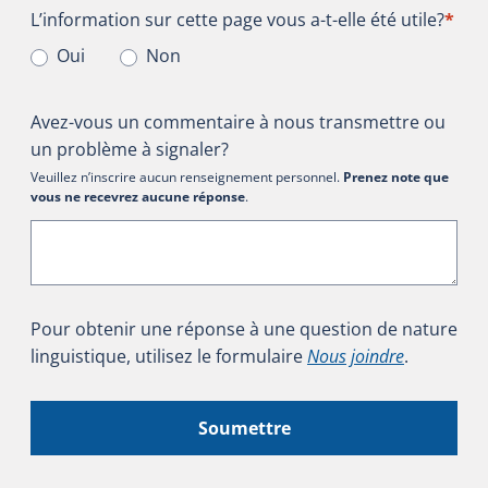
L’information sur cette page vous a-t-elle été utile?
L’information sur cette page vous a-t-elle été utile?
*
Oui
Non
Avez-vous un commentaire à nous transmettre ou
un problème à signaler?
Veuillez n’inscrire aucun renseignement personnel.
Prenez note que
vous ne recevrez aucune réponse
.
Pour obtenir une réponse à une question de nature
linguistique, utilisez le formulaire
Nous joindre
.
Soumettre