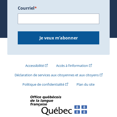
Courriel
*
Je veux m’abonner
(Cet hyperlien externe s'ouvrira dans une nouve
(Cet hyperlien exte
Accessibilité
Accès à l’information
(Cet hyperli
Déclaration de services aux citoyennes et aux citoyens
(Cet hyperlien externe s'ouvrira d
Politique de confidentialité
Plan du site