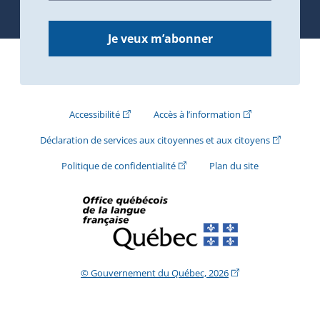
Je veux m’abonner
(Cet hyperlien externe s'ouvrira dans une nouve
(Cet hyperlien exte
Accessibilité
Accès à l’information
(Cet hyperli
Déclaration de services aux citoyennes et aux citoyens
(Cet hyperlien externe s'ouvrira d
Politique de confidentialité
Plan du site
(Cet hyperlien extern
© Gouvernement du Québec, 2026