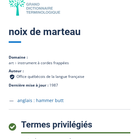
noix de marteau
Domaine
art
instrument à cordes frappées
Auteur
Office québécois de la langue française
Dernière mise à jour
1987
Accéder à la fiche en
anglais :
hammer butt
:
Termes privilégiés