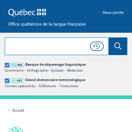
Passer à la recherche
Passer au contenu
Passer à la navigation
Nous joindre
Office québécois de la langue française
Rechercher dans tout le site
Lancer 
Consulter l'
Historique
de recherche
Grand dictionnaire terminologique
Banque de dépannage linguistique
Restreindre aux termes
Grammaire – Orthographe – Syntaxe – Rédaction
Grand dictionnaire terminologique
Termes spécialisés – Définitions – Traductions
Accueil