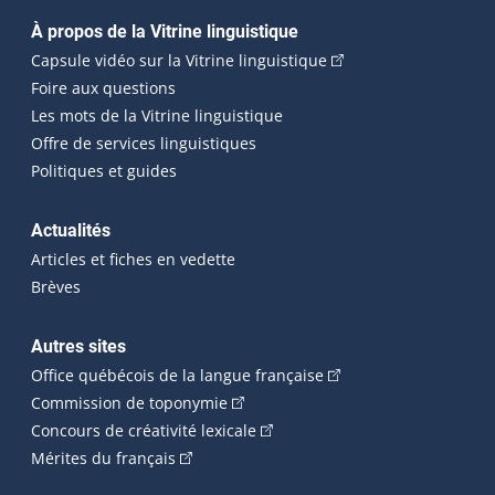
Navigation principale
À propos de la Vitrine linguistique
(Cet hyperlien externe
Capsule vidéo sur la Vitrine linguistique
Foire aux questions
Les mots de la Vitrine linguistique
Offre de services linguistiques
Politiques et guides
Actualités
Articles et fiches en vedette
Brèves
Autres sites
(Cet hyperlien externe 
Office québécois de la langue française
(Cet hyperlien externe s'ouvrira dan
Commission de toponymie
(Cet hyperlien externe s'ouvrira
Concours de créativité lexicale
(Cet hyperlien externe s'ouvrira dans une n
Mérites du français