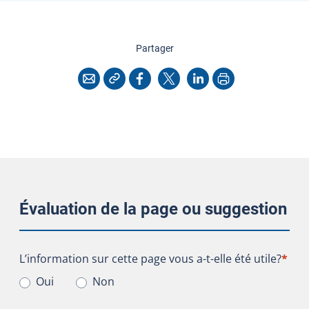
cette page
Partager
Copier l'adresse
Imprimer
Courriel
Facebook
X
LinkedIn
Évaluation de la page ou suggestion
L’information sur cette page vous a-t-elle été utile?
L’information sur cette page vous a-t-elle été utile?
*
Oui
Non