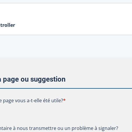
troller
la page ou suggestion
te page vous a-t-elle été utile?
e page vous a-t-elle été utile?
*
aire à nous transmettre ou un problème à signaler?