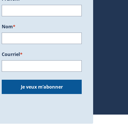
ans une nouvelle fenêtre.)
Nom
*
Courriel
*
dans une nouvelle fenêtre.)
Je veux m’abonner