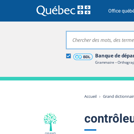
Passer à la recherche
Passer au contenu
Passer à la navigation
Office québé
Grand dictionna
Banque de dépan
Restreindre aux termes
Grammaire – Orthograph
Accueil
Grand dictionnai
contrôle