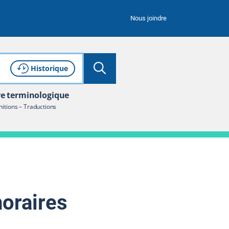
Nous joindre
Lancer la recherche
Consulter l'
de recherche
Historique
re terminologique
nitions – Traductions
oraires