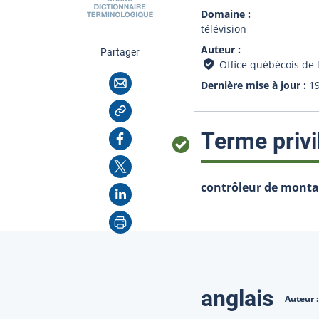
Domaine
télévision
Auteur
cette page
Partager
Office québécois de 
Courriel
Dernière mise à jour
1
Copier l'adresse
Facebook
Terme privi
X
contrôleur de monta
LinkedIn
Imprimer
Traduction
anglais
Auteur 