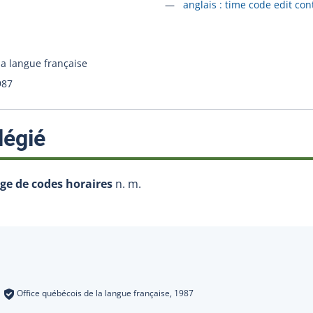
Accéder à la fiche en
anglais :
time code edit cont
la langue française
987
:
légié
ge de codes horaires
n. m.
s
:
Office québécois de la langue française,
1987