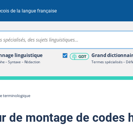
cois de la langue française
Rechercher dans tout le site
ire terminologique
nage linguistique
Grand dictionnai
e – Syntaxe – Rédaction
Termes spécialisés – Défi
re terminologique
ur de montage de codes h