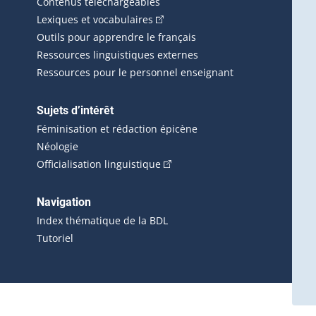
Contenus téléchargeables
(Cet hyperlien externe s'ouvrira d
Lexiques et vocabulaires
Outils pour apprendre le français
Ressources linguistiques externes
Ressources pour le personnel enseignant
Sujets d’intérêt
Féminisation et rédaction épicène
Néologie
(Cet hyperlien externe s'ouvrira 
Officialisation linguistique
rlien externe s'ouvrira dans une nouvelle fenêtre.)
 s'ouvrira dans une nouvelle fenêtre.)
erne s'ouvrira dans une nouvelle fenêtre.)
Navigation
ira dans une nouvelle fenêtre.)
Index thématique de la BDL
Tutoriel