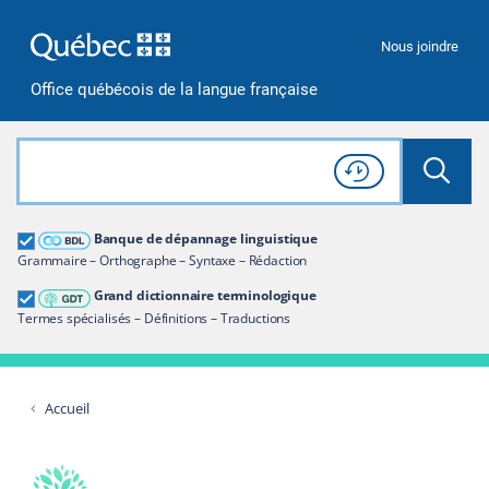
Passer à la recherche
Passer au contenu
Passer à la navigation
Nous joindre
Office québécois de la langue française
Rechercher dans tout le site
Lancer 
Consulter l'
Historique
de recherche
Grand dictionnaire terminologique
Banque de dépannage linguistique
Restreindre aux termes
Grammaire – Orthographe – Syntaxe – Rédaction
Grand dictionnaire terminologique
Termes spécialisés – Définitions – Traductions
Accueil