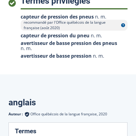
:
Termes privilégiés
capteur de pression des pneus
n. m.
recommandé par l'Office québécois de la langue
Afficher l'infobulle
française (août 2020)
capteur de pression du pneu
n. m.
avertisseur de basse pression des pneus
n. m.
avertisseur de basse pression
n. m.
Traductions
anglais
Auteur :
Office québécois de la langue française,
2020
:
Termes