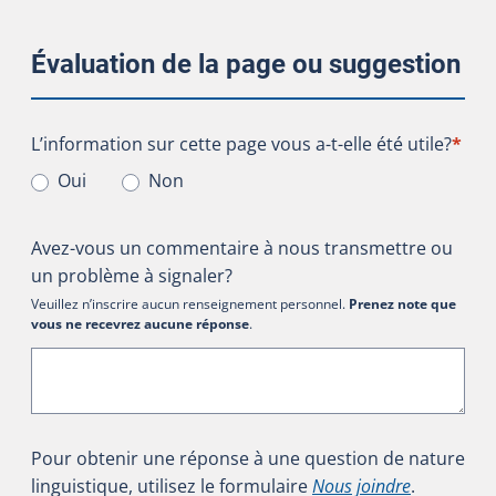
Évaluation de la page ou suggestion
L’information sur cette page vous a-t-elle été utile?
L’information sur cette page vous a-t-elle été utile?
*
Oui
Non
Avez-vous un commentaire à nous transmettre ou
un problème à signaler?
Veuillez n’inscrire aucun renseignement personnel.
Prenez note que
vous ne recevrez aucune réponse
.
Pour obtenir une réponse à une question de nature
linguistique, utilisez le formulaire
Nous joindre
.