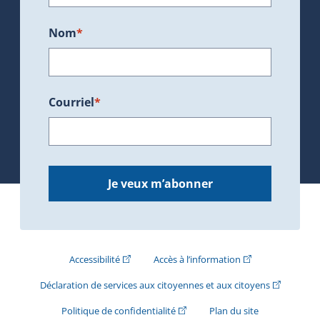
Nom
*
Courriel
*
Je veux m’abonner
(Cet hyperlien externe s'ouvrira dans une nouve
(Cet hyperlien exte
Accessibilité
Accès à l’information
(Cet hyperli
Déclaration de services aux citoyennes et aux citoyens
(Cet hyperlien externe s'ouvrira d
Politique de confidentialité
Plan du site