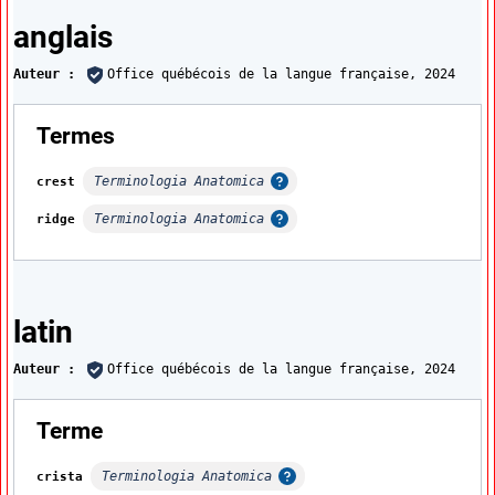
Traductions
anglais
Auteur :
Office québécois de la langue française,
2024
:
Termes
Terminologia Anatomica
crest
Afficher l'infobulle
Terminologia Anatomica
ridge
Afficher l'infobulle
latin
Auteur :
Office québécois de la langue française,
2024
:
Terme
Terminologia Anatomica
crista
Afficher l'infobulle