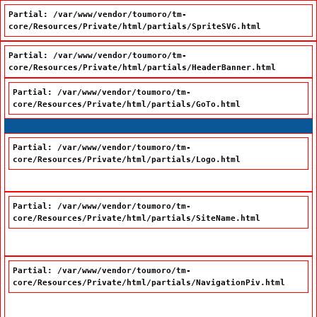
Partial: /var/www/vendor/toumoro/tm-
core/Resources/Private/html/partials/SpriteSVG.html
Partial: /var/www/vendor/toumoro/tm-
core/Resources/Private/html/partials/HeaderBanner.html
Partial: /var/www/vendor/toumoro/tm-
core/Resources/Private/html/partials/GoTo.html
Passer à la recherche
Passer au contenu
Passer à la navigation
Partial: /var/www/vendor/toumoro/tm-
core/Resources/Private/html/partials/Logo.html
Partial: /var/www/vendor/toumoro/tm-
core/Resources/Private/html/partials/SiteName.html
Office québécois de la langue française
Partial: /var/www/vendor/toumoro/tm-
core/Resources/Private/html/partials/NavigationPiv.html
Nous joindre