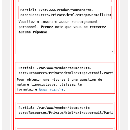
Partial: /var/www/vendor/toumoro/tm-
core/Resources/Private/html/ext/powermail/Partials/For
Veuillez n’inscrire aucun renseignement
personnel.
Prenez note que vous ne recevrez
aucune réponse
.
Partial: /var/www/vendor/toumoro/tm-
core/Resources/Private/html/ext/powermail/Partials/For
Pour obtenir une réponse à une question de
nature linguistique, utilisez le
formulaire
Nous joindre
.
Partial: /var/www/vendor/toumoro/tm-
core/Resources/Private/html/ext/powermail/Partials/For