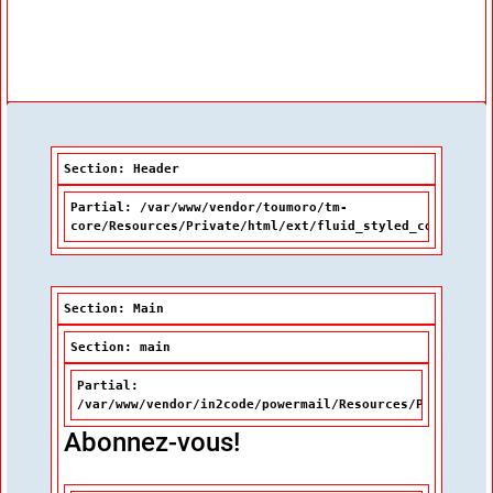
Index thématique de la BDL
Tutoriel
Section: Header
Partial: /var/www/vendor/toumoro/tm-
core/Resources/Private/html/ext/fluid_styled_content/P
Section: Main
Section: main
Partial:
/var/www/vendor/in2code/powermail/Resources/Private/Pa
Abonnez-vous!