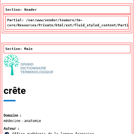
Section: Header
Partial: /var/www/vendor/toumoro/tm-
core/Resources/Private/html/ext/fluid_styled_content/Partial
Section: Main
crête
Domaine
médecine
anatomie
Auteur
Office québécois de la langue française