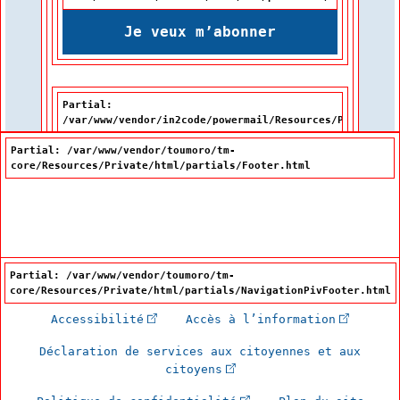
Je veux m’abonner
Partial:
/var/www/vendor/in2code/powermail/Resources/Private/Pa
Partial: /var/www/vendor/toumoro/tm-
core/Resources/Private/html/partials/Footer.html
Partial: /var/www/vendor/toumoro/tm-
core/Resources/Private/html/partials/NavigationPivFooter.html
(Cet hyperlien externe s'ouvrira dan
(Cet hype
Accessibilité
Accès à l’information
Déclaration de services aux citoyennes et aux
(Cet hyperlien externe s'
citoyens