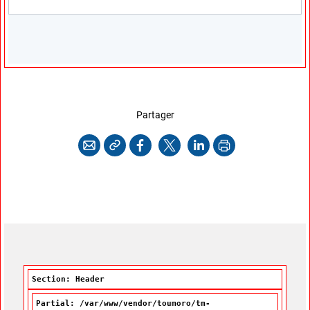
cette page
Partager
Copier l'adresse
Imprimer
Courriel
Facebook
X
LinkedIn
Section: Header
Partial: /var/www/vendor/toumoro/tm-