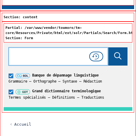
Section: content
Partial: /var/www/vendor/toumoro/tm-
core/Resources/Private/html/ext/solr/Partials/Search/Form.htm
Section: Form
Rechercher dans tout le site
Lancer 
Consulter l'
Historique
de recherche
Grand dictionnaire terminologique
Banque de dépannage linguistique
Restreindre aux termes
Grammaire – Orthographe – Syntaxe – Rédaction
Grand dictionnaire terminologique
Termes spécialisés – Définitions – Traductions
Accueil