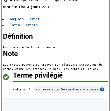
Dernière mise à jour
2024
Accéder à la fiche en
anglais :
crest
Accéder à la fiche en
latin :
crista
:
Définition
Protubérance de forme linéaire.
:
Note
Les crêtes peuvent se trouver sur plusieurs structures du
corps, comme les organes, la peau, les dents et les os.
:
Terme privilégié
conforme à la
Terminologia Anatomica
crête
n. f.
Afficher l'infobulle