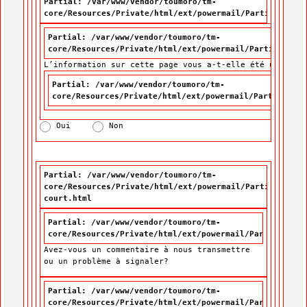
Partial: /var/www/vendor/toumoro/tm-
core/Resources/Private/html/ext/powermail/Partials/For
Partial: /var/www/vendor/toumoro/tm-
core/Resources/Private/html/ext/powermail/Partials/For
L’information sur cette page vous a-t-elle été utile?
L’information sur cette page vous a-t-elle été utile?
*
Partial: /var/www/vendor/toumoro/tm-
core/Resources/Private/html/ext/powermail/Partials/Fo
Oui
Non
Partial: /var/www/vendor/toumoro/tm-
core/Resources/Private/html/ext/powermail/Partials/For
court.html
Partial: /var/www/vendor/toumoro/tm-
core/Resources/Private/html/ext/powermail/Partials/For
Avez-vous un commentaire à nous transmettre
ou un problème à signaler?
Partial: /var/www/vendor/toumoro/tm-
core/Resources/Private/html/ext/powermail/Partials/For