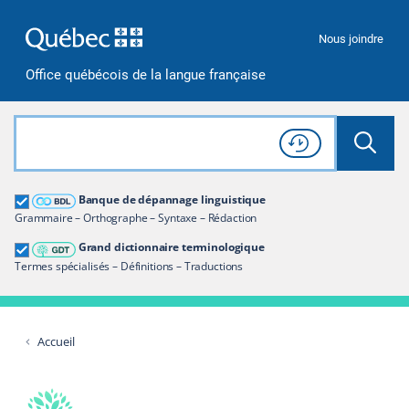
Passer à la recherche
Passer au contenu
Passer à la navigation
Nous joindre
Office québécois de la langue française
Rechercher dans tout le site
Lancer 
Consulter l'
Historique
de recherche
Grand dictionnaire terminologique
Banque de dépannage linguistique
Restreindre aux termes
Grammaire – Orthographe – Syntaxe – Rédaction
Grand dictionnaire terminologique
Termes spécialisés – Définitions – Traductions
Accueil