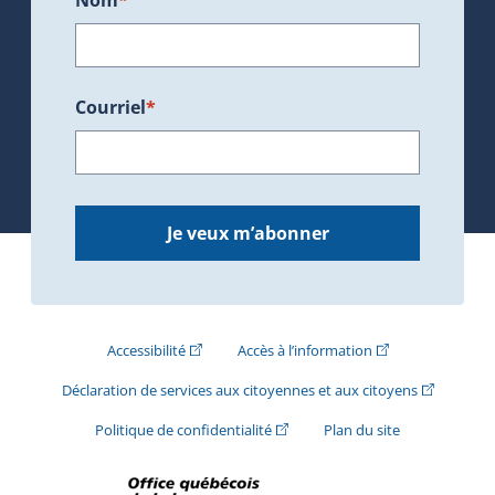
Courriel
*
Je veux m’abonner
(Cet hyperlien externe s'ouvrira dans une nouve
(Cet hyperlien exte
Accessibilité
Accès à l’information
(Cet hyperli
Déclaration de services aux citoyennes et aux citoyens
(Cet hyperlien externe s'ouvrira d
Politique de confidentialité
Plan du site