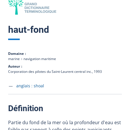
haut-fond
Domaine
marine
navigation maritime
Auteur
Corporation des pilotes du Saint-Laurent central inc.,
1993
Accéder à la fiche en
anglais :
shoal
:
Définition
Partie du fond de la mer où la profondeur d'eau est
faible par rapport à celle des points avoisinants.