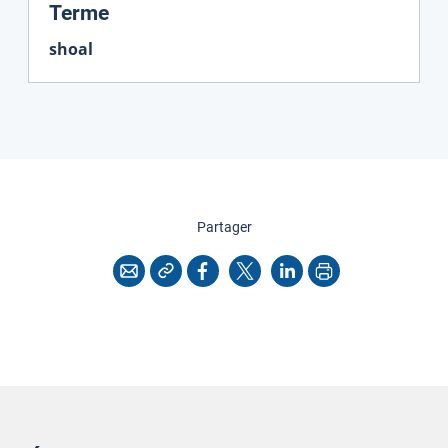
:
Terme
shoal
cette page
Partager
Copier l'adresse
Imprimer
Courriel
Facebook
X
LinkedIn