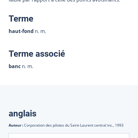
:
Terme
haut-fond
n. m.
:
Terme associé
banc
n. m.
Traductions
anglais
Auteur :
Corporation des pilotes du Saint-Laurent central inc.,
1993