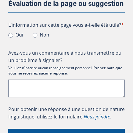
Évaluation de la page ou suggestion
L’information sur cette page vous a-t-elle été utile?
L’information sur cette page vous a-t-elle été utile?
*
Oui
Non
Avez-vous un commentaire à nous transmettre ou
un problème à signaler?
Veuillez n’inscrire aucun renseignement personnel.
Prenez note que
vous ne recevrez aucune réponse
.
Pour obtenir une réponse à une question de nature
linguistique, utilisez le formulaire
Nous joindre
.