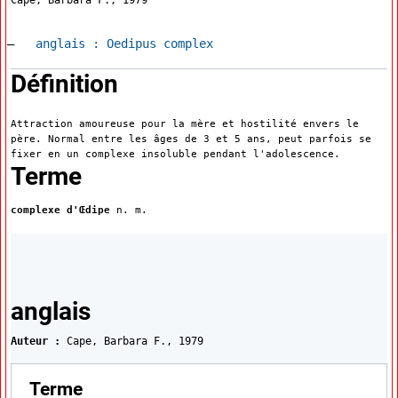
Accéder à la fiche en
anglais :
Oedipus complex
:
Définition
Attraction amoureuse pour la mère et hostilité envers le
père. Normal entre les âges de 3 et 5 ans, peut parfois se
fixer en un complexe insoluble pendant l'adolescence.
:
Terme
complexe d'Œdipe
n. m.
Traductions
anglais
Auteur :
Cape, Barbara F.,
1979
:
Terme