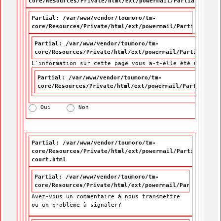
core/Resources/Private/html/ext/powermail/Partials/Form
Partial: /var/www/vendor/toumoro/tm-
core/Resources/Private/html/ext/powermail/Partials/For
Partial: /var/www/vendor/toumoro/tm-
core/Resources/Private/html/ext/powermail/Partials/For
L’information sur cette page vous a-t-elle été utile?
L’information sur cette page vous a-t-elle été utile?
*
Partial: /var/www/vendor/toumoro/tm-
core/Resources/Private/html/ext/powermail/Partials/Fo
Oui
Non
Partial: /var/www/vendor/toumoro/tm-
core/Resources/Private/html/ext/powermail/Partials/For
court.html
Partial: /var/www/vendor/toumoro/tm-
core/Resources/Private/html/ext/powermail/Partials/For
Avez-vous un commentaire à nous transmettre
ou un problème à signaler?