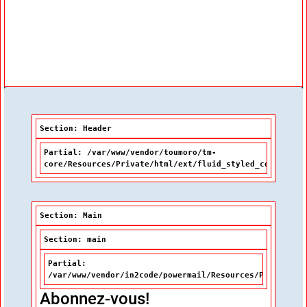
Navigation
Index thématique de la BDL
Tutoriel
Section: Header
Partial: /var/www/vendor/toumoro/tm-
core/Resources/Private/html/ext/fluid_styled_content/P
Section: Main
Section: main
Partial:
/var/www/vendor/in2code/powermail/Resources/Private/Pa
Abonnez-vous!