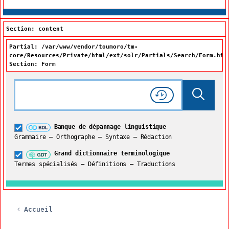
Section: content
Partial: /var/www/vendor/toumoro/tm-
core/Resources/Private/html/ext/solr/Partials/Search/Form.htm
Section: Form
Rechercher dans tout le site
Lancer 
Consulter l'
Historique
de recherche
Grand dictionnaire terminologique
Banque de dépannage linguistique
Restreindre aux termes
Grammaire – Orthographe – Syntaxe – Rédaction
Grand dictionnaire terminologique
Termes spécialisés – Définitions – Traductions
Accueil