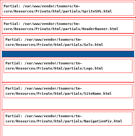
Partial: /var/www/vendor/toumoro/tm-
core/Resources/Private/html/partials/SpriteSVG.html
Partial: /var/www/vendor/toumoro/tm-
core/Resources/Private/html/partials/HeaderBanner.html
Partial: /var/www/vendor/toumoro/tm-
core/Resources/Private/html/partials/GoTo.html
Passer à la recherche
Passer au contenu
Passer à la navigation
Partial: /var/www/vendor/toumoro/tm-
core/Resources/Private/html/partials/Logo.html
Partial: /var/www/vendor/toumoro/tm-
core/Resources/Private/html/partials/SiteName.html
Office québécois de la langue française
Partial: /var/www/vendor/toumoro/tm-
core/Resources/Private/html/partials/NavigationPiv.html
Nous joindre