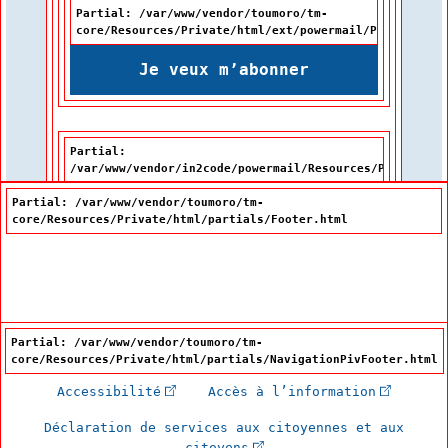
Partial: /var/www/vendor/toumoro/tm-
core/Resources/Private/html/ext/powermail/Partials/Fo
Je veux m’abonner
Partial:
/var/www/vendor/in2code/powermail/Resources/Private/Pa
Partial: /var/www/vendor/toumoro/tm-
core/Resources/Private/html/partials/Footer.html
Partial: /var/www/vendor/toumoro/tm-
core/Resources/Private/html/partials/NavigationPivFooter.html
(Cet hyperlien externe s'ouvrira dan
(Cet hype
Accessibilité
Accès à l’information
Déclaration de services aux citoyennes et aux
(Cet hyperlien externe s'
citoyens