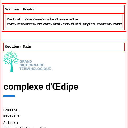
Section: Header
Partial: /var/www/vendor/toumoro/tm-
core/Resources/Private/html/ext/fluid_styled_content/Partial
Section: Main
complexe d'Œdipe
Domaine
médecine
Auteur
Cape, Barbara F.,
1979