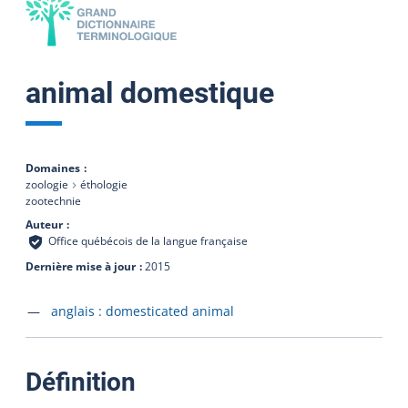
animal domestique
Domaines
zoologie
éthologie
zootechnie
Auteur
Office québécois de la langue française
Dernière mise à jour
2015
Accéder à la fiche en
anglais :
domesticated animal
:
Définition