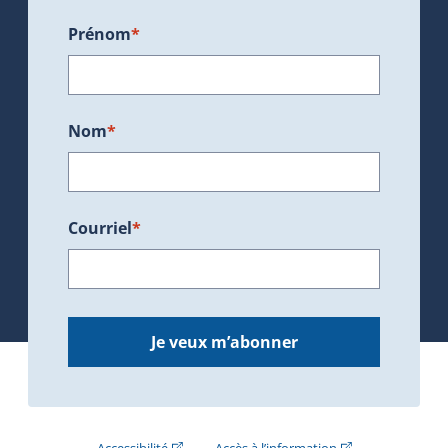
Prénom
*
Nom
*
Courriel
*
Je veux m’abonner
(Cet hyperlien externe s'ouvrira dans une nouve
(Cet hyperlien exte
Accessibilité
Accès à l’information