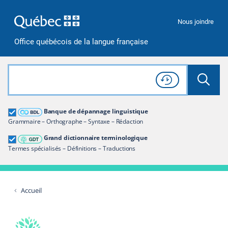
Passer à la recherche
Passer au contenu
Passer à la navigation
Nous joindre
Office québécois de la langue française
Rechercher dans tout le site
Lancer 
Consulter l'
Historique
de recherche
Grand dictionnaire terminologique
Banque de dépannage linguistique
Restreindre aux termes
Grammaire – Orthographe – Syntaxe – Rédaction
Grand dictionnaire terminologique
Termes spécialisés – Définitions – Traductions
Accueil