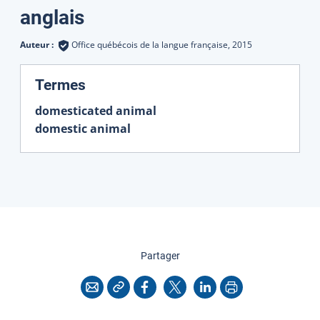
Traductions
anglais
Auteur :
Office québécois de la langue française,
2015
:
Termes
domesticated animal
domestic animal
cette page
Partager
Copier l'adresse
Imprimer
Courriel
Facebook
X
LinkedIn