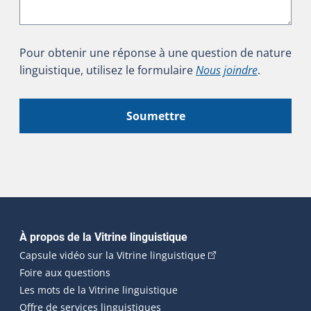
Pour obtenir une réponse à une question de nature
linguistique, utilisez le formulaire
Nous joindre
.
Soumettre
Navigation principale
À propos de la Vitrine linguistique
(Cet hyperlien externe
Capsule vidéo sur la Vitrine linguistique
Foire aux questions
Les mots de la Vitrine linguistique
Offre de services linguistiques