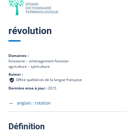
révolution
Domaines
foresterie
aménagement forestier
agriculture
sylviculture
Auteur
Office québécois de la langue française
Dernière mise à jour
2015
Accéder à la fiche en
anglais :
rotation
:
Définition