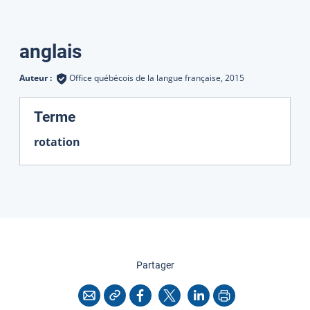
Traductions
anglais
Auteur :
Office québécois de la langue française,
2015
:
Terme
rotation
cette page
Partager
Copier l'adresse
Imprimer
Courriel
Facebook
X
LinkedIn