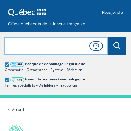
Passer à la recherche
Passer au contenu
Passer à la navigation
Nous joindre
Office québécois de la langue française
Rechercher dans tout le site
Lancer 
Consulter l'
Historique
de recherche
Grand dictionnaire terminologique
Banque de dépannage linguistique
Restreindre aux termes
Grammaire – Orthographe – Syntaxe – Rédaction
Grand dictionnaire terminologique
Termes spécialisés – Définitions – Traductions
Accueil