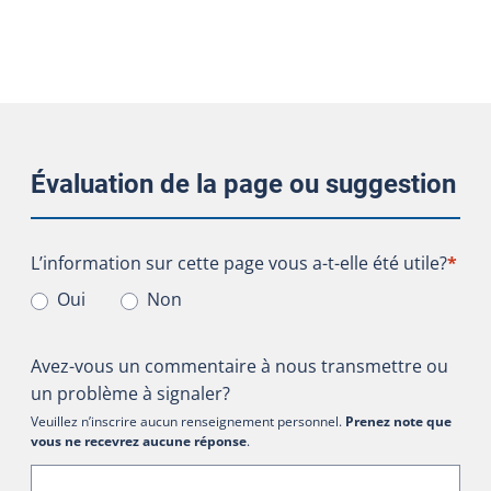
Évaluation de la page ou suggestion
L’information sur cette page vous a-t-elle été utile?
L’information sur cette page vous a-t-elle été utile?
*
Oui
Non
Avez-vous un commentaire à nous transmettre ou
un problème à signaler?
Veuillez n’inscrire aucun renseignement personnel.
Prenez note que
vous ne recevrez aucune réponse
.