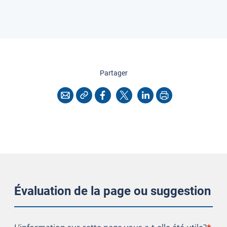
cette page
Partager
Copier l'adresse
Imprimer
Courriel
Facebook
X
LinkedIn
Évaluation de la page ou suggestion
L’information sur cette page vous a-t-elle été utile?