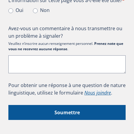
L’information sur cette page vous a-t-elle été utile?
*
Oui
Non
Avez-vous un commentaire à nous transmettre ou
un problème à signaler?
Veuillez n’inscrire aucun renseignement personnel.
Prenez note que
vous ne recevrez aucune réponse
.
Pour obtenir une réponse à une question de nature
linguistique, utilisez le formulaire
Nous joindre
.
Soumettre