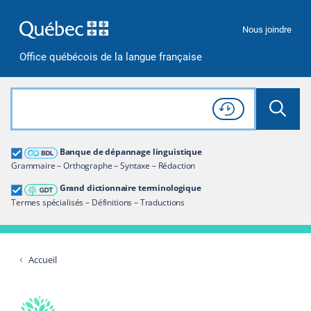
Passer à la recherche
Passer au contenu
Passer à la navigation
Nous joindre
Office québécois de la langue française
Rechercher dans tout le site
Lancer 
Consulter l'
Historique
de recherche
Grand dictionnaire terminologique
Banque de dépannage linguistique
Restreindre aux termes
Grammaire – Orthographe – Syntaxe – Rédaction
Grand dictionnaire terminologique
Termes spécialisés – Définitions – Traductions
Accueil