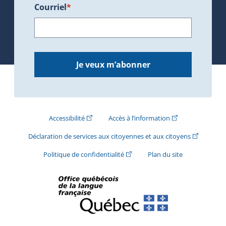
Courriel
*
Je veux m’abonner
(Cet hyperlien externe s'ouvrira dans une nouve
(Cet hyperlien exte
Accessibilité
Accès à l’information
(Cet hyperli
Déclaration de services aux citoyennes et aux citoyens
(Cet hyperlien externe s'ouvrira d
Politique de confidentialité
Plan du site