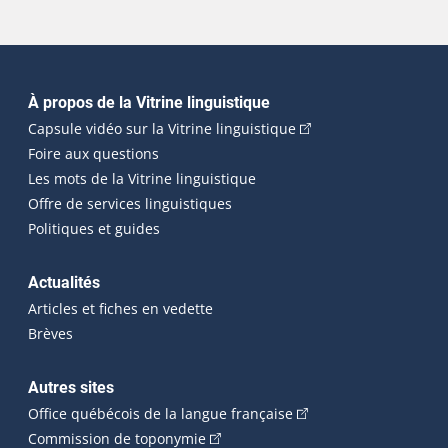
Navigation principale
À propos de la Vitrine linguistique
(Cet hyperlien externe
Capsule vidéo sur la Vitrine linguistique
Foire aux questions
Les mots de la Vitrine linguistique
Offre de services linguistiques
Politiques et guides
Actualités
Articles et fiches en vedette
Brèves
Autres sites
(Cet hyperlien externe 
Office québécois de la langue française
(Cet hyperlien externe s'ouvrira dan
Commission de toponymie