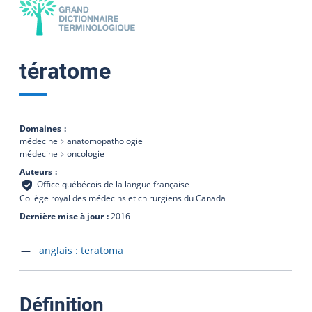
tératome
Domaines
médecine
anatomopathologie
médecine
oncologie
Auteurs
Office québécois de la langue française
Collège royal des médecins et chirurgiens du Canada
Dernière mise à jour
2016
Accéder à la fiche en
anglais :
teratoma
:
Définition