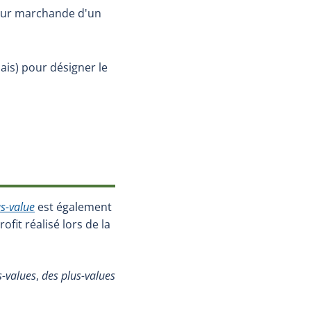
aleur marchande d'un
lais) pour désigner le
 dans une nouvelle fenêtre.)
us-value
est également
fit réalisé lors de la
s-values
,
des plus-values