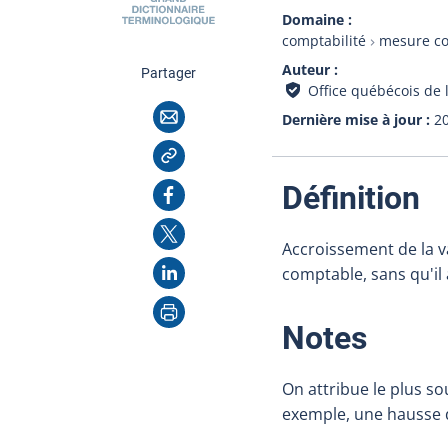
Domaine
comptabilité
mesure c
Auteur
cette page
Partager
Office québécois de 
Courriel
Dernière mise à jour
2
Copier l'adresse
:
Facebook
Définition
X
Accroissement de la v
LinkedIn
comptable, sans qu'il 
Imprimer
:
Notes
On attribue le plus so
exemple, une hausse d