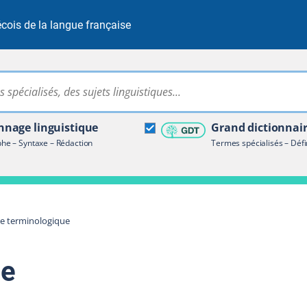
cois de la langue française
Rechercher dans tout le site
ire terminologique
nage linguistique
Grand dictionnai
e – Syntaxe – Rédaction
Termes spécialisés – Défi
re terminologique
ue