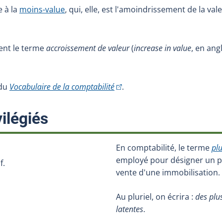
e à la
moins-value
, qui, elle, est l'amoindrissement de la v
ent le terme
accroissement de valeur
(
increase in value
, en ang
(Cet hyperlien externe s'ouvrira
 du
Vocabulaire de la comptabilité
.
:
ilégiés
En comptabilité, le terme
pl
employé pour désigner un pro
f.
vente d'une immobilisation.
Au pluriel, on écrira :
des plu
latentes
.