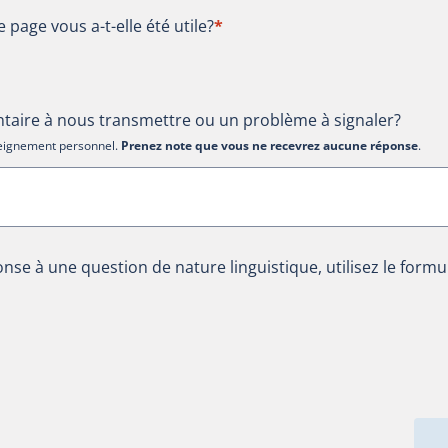
te page vous a-t-elle été utile?
e page vous a-t-elle été utile?
*
aire à nous transmettre ou un problème à signaler?
nseignement personnel.
Prenez note que vous ne recevrez aucune réponse
.
nse à une question de nature linguistique, utilisez le formu