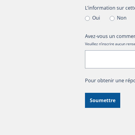
L’information sur cet
L’information sur cett
Oui
Non
Avez-vous un comment
Veuillez n’inscrire aucun re
Pour obtenir une répo
Soumettre