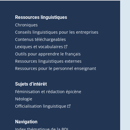
Ressources linguistiques
erlien externe s'ouvrira dans une nouvelle fenêtre.)
Chroniques
Conseils linguistiques pour les entreprises
Contenus téléchargeables
(Cet hyperlien externe s'ouvrira d
Lexiques et vocabulaires
Outils pour apprendre le français
Ressources linguistiques externes
Ressources pour le personnel enseignant
Sujets d’intérêt
Féminisation et rédaction épicène
Néologie
(Cet hyperlien externe s'ouvrira 
Officialisation linguistique
rlien externe s'ouvrira dans une nouvelle fenêtre.)
 s'ouvrira dans une nouvelle fenêtre.)
erne s'ouvrira dans une nouvelle fenêtre.)
Navigation
ira dans une nouvelle fenêtre.)
Index thématique de la BDL