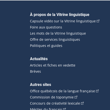
Navigation principale
À propos de la Vitrine linguistique
(Cet hyp
Capsule vidéo sur la Vitrine linguistique
Foire aux questions
Les mots de la Vitrine linguistique
Offre de services linguistiques
Politiques et guides
Actualités
Articles et fiches en vedette
Brèves
Autres sites
(Cet hype
Office québécois de la langue française
(Cet hyperlien externe
Commission de toponymie
(Cet hyperlien ext
Concours de créativité lexicale
(Cet hyperlien externe s'ouvr
Mérites du français