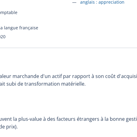
Accéder à la fiche en
anglais :
appreciation
omptable
la langue française
020
aleur marchande d'un actif par rapport à son coût d'acquisi
ait subi de transformation matérielle.
uvent la plus-value à des facteurs étrangers à la bonne gesti
e prix).