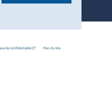
n externe s'ouvrira dans une nouvelle fenêtre.)
(Cet hyperlien externe s'ouvrira dans une nouvelle fenê
ique de confidentialité
Plan du site
e s'ouvrira dans une nouvelle fenêtre.)