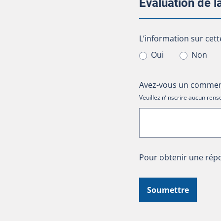
Évaluation de 
L’information sur cet
L’information sur cett
Oui
Non
Avez-vous un comment
Veuillez n’inscrire aucun re
Pour obtenir une répo
Soumettre