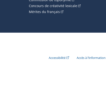
(Cet hyperlien ext
Concours de créativité lexicale
(Cet hyperlien externe s'ouvr
Mérites du français
(Cet hyperlien externe s'ouvr
Accessibilité
Accès à l’information