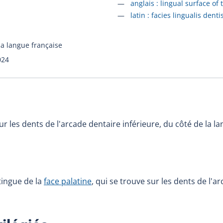
Accéder à la fiche en
anglais :
lingual surface of 
Accéder à la fiche en
latin :
facies lingualis denti
la langue française
024
ur les dents de l'arcade dentaire inférieure, du côté de la la
stingue de la
face palatine
, qui se trouve sur les dents de l'a