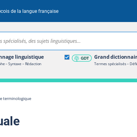
cois de la langue française
Rechercher dans tout le site
ire terminologique
nage linguistique
Grand dictionnai
e – Syntaxe – Rédaction
Termes spécialisés – Défi
re terminologique
uale