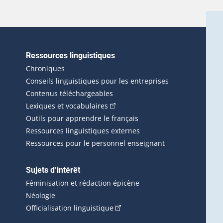
Ressources linguistiques
erlien externe s'ouvrira dans une nouvelle fenêtre.)
Chroniques
Conseils linguistiques pour les entreprises
Contenus téléchargeables
(Cet hyperlien externe s'ouvrira d
Lexiques et vocabulaires
Outils pour apprendre le français
Ressources linguistiques externes
Ressources pour le personnel enseignant
Sujets d’intérêt
Féminisation et rédaction épicène
Néologie
(Cet hyperlien externe s'ouvrira 
Officialisation linguistique
rlien externe s'ouvrira dans une nouvelle fenêtre.)
 s'ouvrira dans une nouvelle fenêtre.)