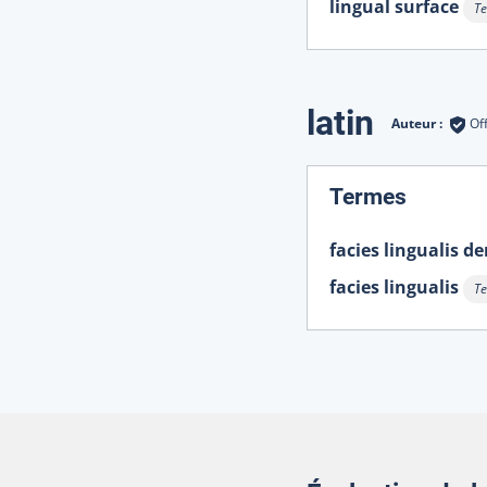
lingual surface
Te
Af
latin
Auteur :
Of
:
Termes
facies lingualis de
facies lingualis
Te
Af