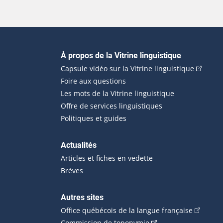
Navigation principale
À propos de la Vitrine linguistique
(Cet hyp
Capsule vidéo sur la Vitrine linguistique
Foire aux questions
Les mots de la Vitrine linguistique
Offre de services linguistiques
Politiques et guides
Actualités
Articles et fiches en vedette
Brèves
Autres sites
(Cet hype
Office québécois de la langue française
(Cet hyperlien externe
Commission de toponymie