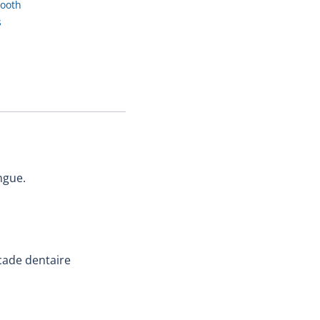
tooth
s
ngue.
rcade dentaire