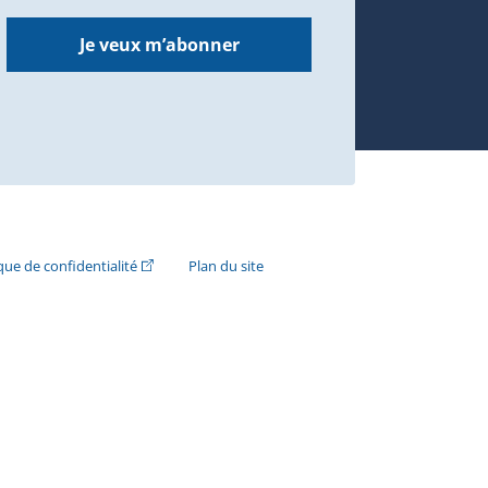
Je veux m’abonner
n externe s'ouvrira dans une nouvelle fenêtre.)
(Cet hyperlien externe s'ouvrira dans une nouvelle fenê
ique de confidentialité
Plan du site
e s'ouvrira dans une nouvelle fenêtre.)