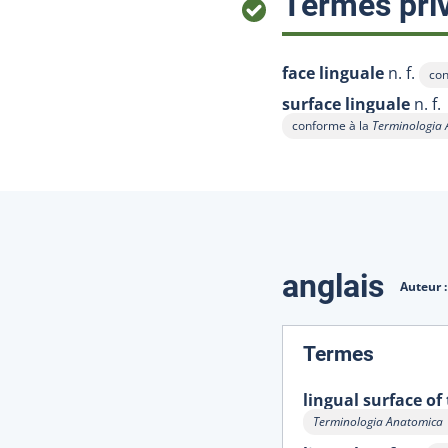
Termes priv
face linguale
n. f.
con
Aff
surface linguale
n. f.
conforme à la
Terminologia
Afficher l'infobulle
Traduction
anglais
Auteur 
:
Termes
lingual surface of
Terminologia Anatomica
Afficher l'infobulle