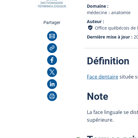
Domaine
médecine
anatomie
Auteur
cette page
Partager
Office québécois de 
Courriel
Dernière mise à jour
2
Copier l'adresse
:
Facebook
Définition
X
Face dentaire
située s
LinkedIn
Imprimer
:
Note
La face linguale se di
supérieure.