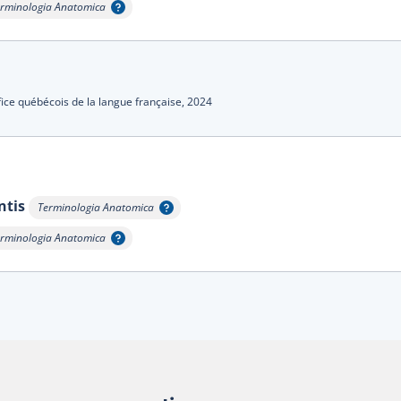
rminologia Anatomica
ficher l'infobulle
fice québécois de la langue française,
2024
ntis
Terminologia Anatomica
Afficher l'infobulle
rminologia Anatomica
ficher l'infobulle