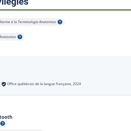
:
ilégiés
forme à la
Terminologia Anatomica
icher l'infobulle
 Anatomica
s
:
Office québécois de la langue française,
2024
 tooth