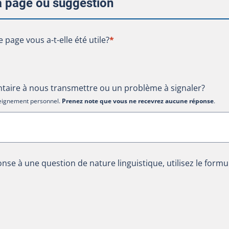
la page ou suggestion
te page vous a-t-elle été utile?
e page vous a-t-elle été utile?
*
aire à nous transmettre ou un problème à signaler?
nseignement personnel.
Prenez note que vous ne recevrez aucune réponse
.
nse à une question de nature linguistique, utilisez le formu