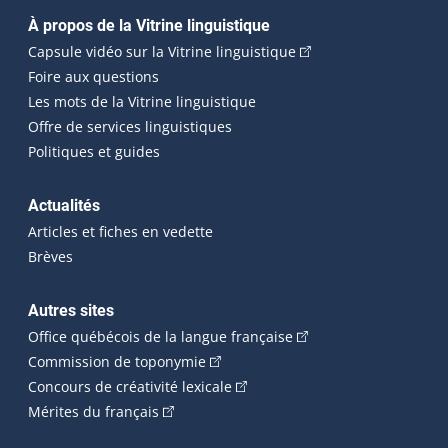
Navigation principale
À propos de la Vitrine linguistique
(Cet hyperlien externe
Capsule vidéo sur la Vitrine linguistique
Foire aux questions
Les mots de la Vitrine linguistique
Offre de services linguistiques
Politiques et guides
Actualités
Articles et fiches en vedette
Brèves
Autres sites
(Cet hyperlien externe 
Office québécois de la langue française
(Cet hyperlien externe s'ouvrira dan
Commission de toponymie
(Cet hyperlien externe s'ouvrira
Concours de créativité lexicale
(Cet hyperlien externe s'ouvrira dans une n
Mérites du français