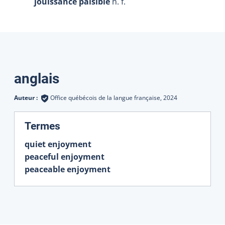
jouissance paisible
n. f.
Traductions
anglais
Auteur :
Office québécois de la langue française,
2024
:
Termes
quiet enjoyment
peaceful enjoyment
peaceable enjoyment