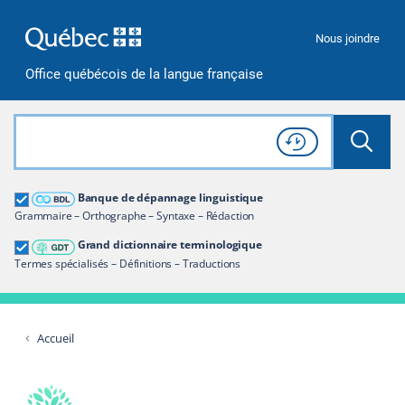
Passer à la recherche
Passer au contenu
Passer à la navigation
Nous joindre
Office québécois de la langue française
Rechercher dans tout le site
Lancer 
Consulter l'
Historique
de recherche
Grand dictionnaire terminologique
Banque de dépannage linguistique
Restreindre aux termes
Grammaire – Orthographe – Syntaxe – Rédaction
Grand dictionnaire terminologique
Termes spécialisés – Définitions – Traductions
Accueil