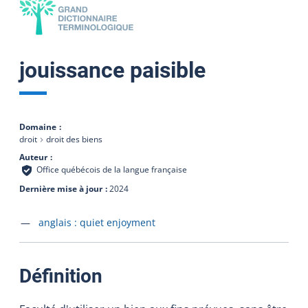
jouissance paisible
Domaine
droit
droit des biens
Auteur
Office québécois de la langue française
Dernière mise à jour
2024
Accéder à la fiche en
anglais :
quiet enjoyment
:
Définition