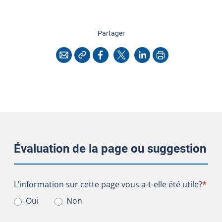
cette page
Partager
Copier l'adresse
Imprimer
Courriel
Facebook
X
LinkedIn
Évaluation de la page ou suggestion
L’information sur cette page vous a-t-elle été utile?
L’information sur cette page vous a-t-elle été utile?
*
Oui
Non