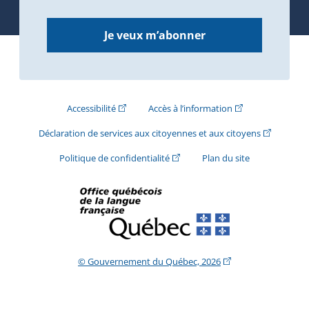
Je veux m’abonner
(Cet hyperlien externe s'ouvrira dans une nouve
(Cet hyperlien exte
Accessibilité
Accès à l’information
(Cet hyperli
Déclaration de services aux citoyennes et aux citoyens
(Cet hyperlien externe s'ouvrira d
Politique de confidentialité
Plan du site
(Cet hyperlien extern
© Gouvernement du Québec, 2026