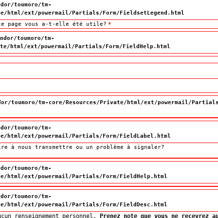
ndor/toumoro/tm-
te/html/ext/powermail/Partials/Form/FieldsetLegend.html
te page vous a-t-elle été utile?
te page vous a-t-elle été utile?
*
ndor/toumoro/tm-
te/html/ext/powermail/Partials/Form/FieldHelp.html
dor/toumoro/tm-core/Resources/Private/html/ext/powermail/Partial
ndor/toumoro/tm-
te/html/ext/powermail/Partials/Form/FieldLabel.html
ire à nous transmettre ou un problème à signaler?
ndor/toumoro/tm-
te/html/ext/powermail/Partials/Form/FieldHelp.html
ndor/toumoro/tm-
te/html/ext/powermail/Partials/Form/FieldDesc.html
ucun renseignement personnel.
Prenez note que vous ne recevrez a