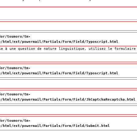
dor/toumoro/tm-
e/html/ext/powermail/Partials/Form/Field/Typoscript.html
se à une question de nature linguistique, utilisez le formulair
dor/toumoro/tm-
e/html/ext/powermail/Partials/Form/Field/Typoscript.html
dor/toumoro/tm-
e/html/ext/powermail/Partials/Form/Field/JhCaptchaRecaptcha.html
dor/toumoro/tm-
e/html/ext/powermail/Partials/Form/Field/Submit.html