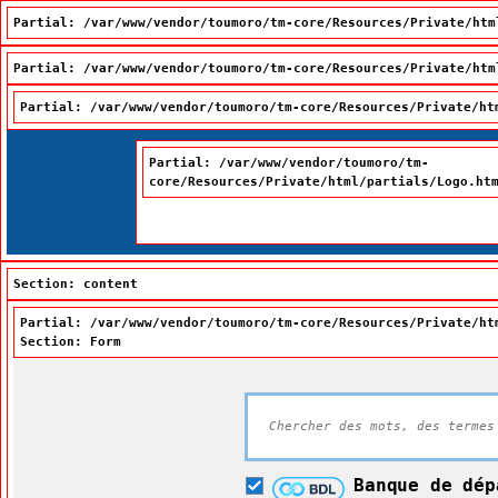
Partial: /var/www/vendor/toumoro/tm-core/Resources/Private/htm
Partial: /var/www/vendor/toumoro/tm-core/Resources/Private/htm
Partial: /var/www/vendor/toumoro/tm-core/Resources/Private/ht
Passer à la recherche
Passer au contenu
Passer à la navigation
Partial: /var/www/vendor/toumoro/tm-
core/Resources/Private/html/partials/Logo.ht
Section: content
Partial: /var/www/vendor/toumoro/tm-core/Resources/Private/ht
Section: Form
Grand diction
Banque de dép