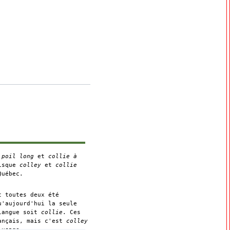
 poil long
et
collie à
uisque
colley
et
collie
Québec.
 toutes deux été
u'aujourd'hui la seule
 langue soit
collie
. Ces
rançais, mais c'est
colley
l'usage.