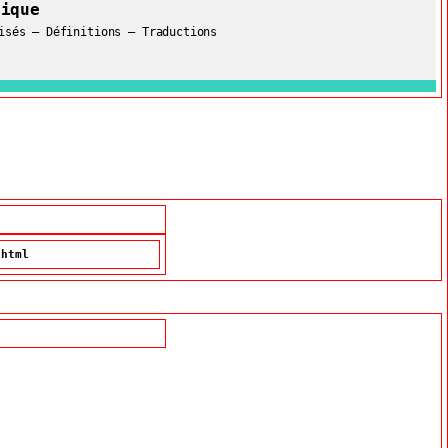
gique
isés – Définitions – Traductions
.html