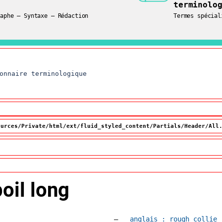
terminolo
mes
raphe – Syntaxe – Rédaction
Termes spécial
onnaire terminologique
ources/Private/html/ext/fluid_styled_content/Partials/Header/All
poil long
Accéder à la fiche en
anglais :
rough collie