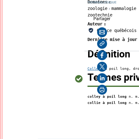
Domaines
zoologie
mammalogie
zootechnie
cette page
Partager
Auteur
Courriel
Office québécois 
Dernière mise à jour
Copier l'adre
:
Définition
Facebook
X
Colley
au poil long, dro
Termes priv
LinkedIn
Imprimer
colley à poil long
n. m
collie à poil long
n. m