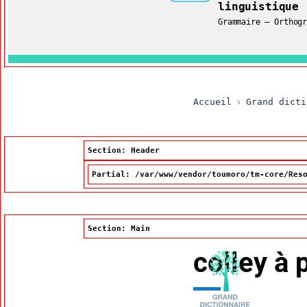
linguistique
Restreindre aux ter
Grammaire – Orthog
Accueil
Grand dicti
Section: Header
Partial: /var/www/vendor/toumoro/tm-core/Res
Section: Main
colley à 