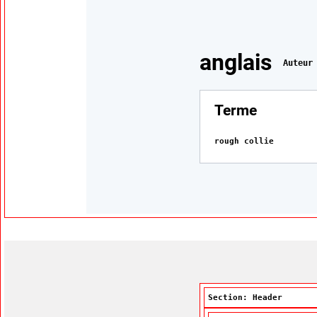
Traduction
anglais
Auteur
:
Terme
rough collie
Section: Header