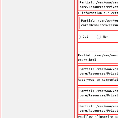
Partial: /var/www/ve
core/Resources/Priva
L’information sur cet
L’information sur cet
Partial: /var/www/ve
core/Resources/Priva
Oui
Non
Partial: /var/www/ven
court.html
Partial: /var/www/ve
core/Resources/Priva
Avez-vous un commenta
Partial: /var/www/ve
core/Resources/Priva
Partial: /var/www/ve
core/Resources/Priva
Veuillez n’inscrire a