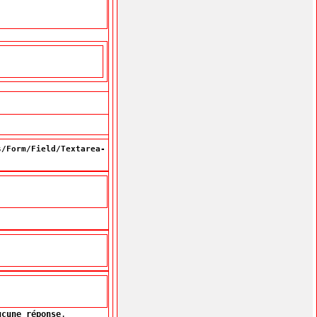
s/Form/Field/Textarea-
ucune réponse
.