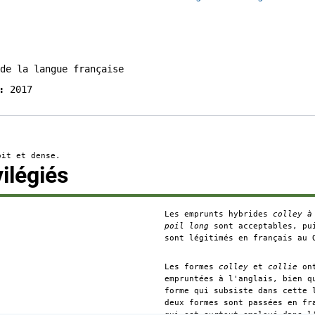
de la langue française
2017
sse
it et dense.
:
ilégiés
Les emprunts hybrides
colley à
.
poil long
sont acceptables, p
.
sont légitimés en français au 
Les formes
colley
et
collie
ont
empruntées à l'anglais, bien q
forme qui subsiste dans cette
deux formes sont passées en f
qui est surtout employé dans 