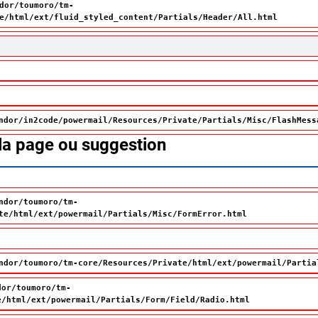
dor/toumoro/tm-
e/html/ext/fluid_styled_content/Partials/Header/All.html
ndor/in2code/powermail/Resources/Private/Partials/Misc/FlashMess
 la page ou suggestion
ndor/toumoro/tm-
te/html/ext/powermail/Partials/Misc/FormError.html
ndor/toumoro/tm-core/Resources/Private/html/ext/powermail/Partia
dor/toumoro/tm-
e/html/ext/powermail/Partials/Form/Field/Radio.html