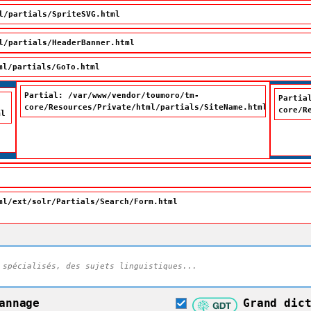
l/partials/SpriteSVG.html
l/partials/HeaderBanner.html
ml/partials/GoTo.html
Partial: /var/www/vendor/toumoro/tm-
Partia
core/Resources/Private/html/partials/SiteName.html
core/R
ml
Office québécois de la
langue française
ml/ext/solr/Partials/Search/Form.html
Rechercher dans tout l
naire terminologique
annage
Grand dic