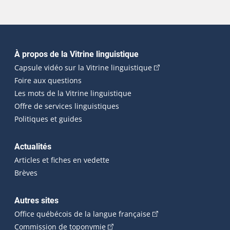
Navigation principale
À propos de la Vitrine linguistique
(Cet hyperlien externe
Capsule vidéo sur la Vitrine linguistique
Foire aux questions
Les mots de la Vitrine linguistique
Offre de services linguistiques
Politiques et guides
Actualités
Articles et fiches en vedette
Brèves
Autres sites
(Cet hyperlien externe 
Office québécois de la langue française
(Cet hyperlien externe s'ouvrira dan
Commission de toponymie