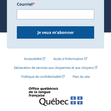
Courriel
*
Je veux m’abonner
(Cet hyperlien externe s'ouvrira dans une nouve
(Cet hyperlien exte
Accessibilité
Accès à l’information
(Cet hyperli
Déclaration de services aux citoyennes et aux citoyens
(Cet hyperlien externe s'ouvrira d
Politique de confidentialité
Plan du site