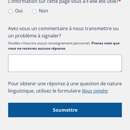
L’information sur cette page vous a-t-elle été utile?
L’information sur cette page vous a-t-elle été utile?
*
Oui
Non
Avez-vous un commentaire à nous transmettre ou
un problème à signaler?
Veuillez n’inscrire aucun renseignement personnel.
Prenez note que
vous ne recevrez aucune réponse
.
Pour obtenir une réponse à une question de nature
linguistique, utilisez le formulaire
Nous joindre
.
Soumettre