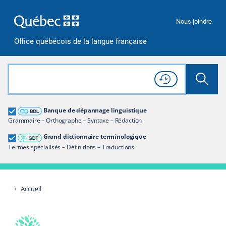
Passer à la recherche
Passer au contenu
Passer à la navigation
Nous joindre
Office québécois de la langue française
Rechercher dans tout le site
Lancer 
Consulter l'
Historique
de recherche
Grand dictionnaire terminologique
Banque de dépannage linguistique
Restreindre aux termes
Grammaire – Orthographe – Syntaxe – Rédaction
Grand dictionnaire terminologique
Termes spécialisés – Définitions – Traductions
Accueil