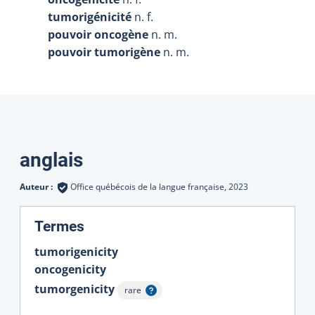
tumorigénicité
n. f.
pouvoir oncogène
n. m.
pouvoir tumorigène
n. m.
Traductions
anglais
Auteur :
Office québécois de la langue française,
2023
:
Termes
tumorigenicity
oncogenicity
tumorgenicity
rare
Afficher l'infobulle