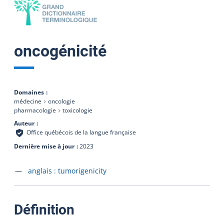
oncogénicité
Domaines
médecine
oncologie
pharmacologie
toxicologie
Auteur
Office québécois de la langue française
Dernière mise à jour
2023
Accéder à la fiche en
anglais :
tumorigenicity
:
Définition