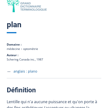
plan
Domaine
médecine
optométrie
Auteur
Schering Canada inc.,
1987
Accéder à la fiche en
anglais :
plano
:
Définition
Lentille qui n'a aucune puissance et qu'on porte à
des fins esthétiques (accentuer ou changer la