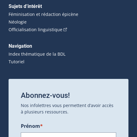
Sujets d’intérêt
Féminisation et rédaction épicène
Néologie
(Cet hyperlien externe s'ouvrira dan
Officialisation linguistique
Navigation
Index thématique de la BDL
Tutoriel
Abonnez-vous!
Nos infolettres vous permettent d’avoir accès
à plusieurs ressources.
Prénom
*