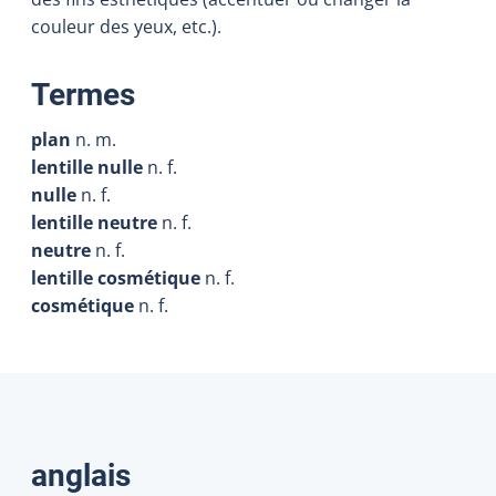
couleur des yeux, etc.).
:
Termes
plan
n. m.
lentille nulle
n. f.
nulle
n. f.
lentille neutre
n. f.
neutre
n. f.
lentille cosmétique
n. f.
cosmétique
n. f.
Traductions
anglais