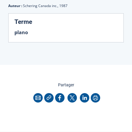
Auteur :
Schering Canada inc.,
1987
:
Terme
plano
cette page
Partager
Copier l'adresse
Imprimer
Courriel
Facebook
X
LinkedIn