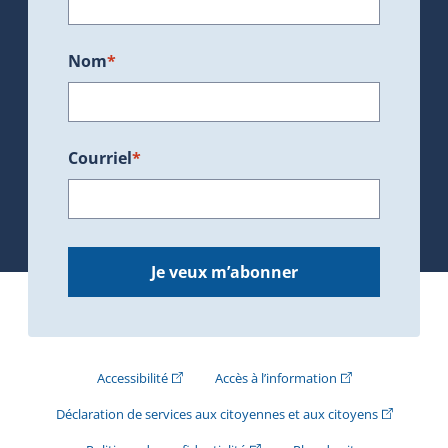
Nom
*
Courriel
*
Je veux m’abonner
(Cet hyperlien externe s'ouvrira dans une nouve
(Cet hyperlien exte
Accessibilité
Accès à l’information
(Cet hyperli
Déclaration de services aux citoyennes et aux citoyens