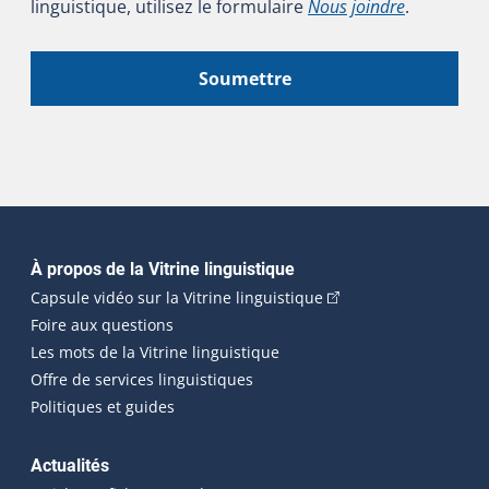
linguistique, utilisez le formulaire
Nous joindre
.
Soumettre
Navigation principale
À propos de la Vitrine linguistique
(Cet hyperlien externe
Capsule vidéo sur la Vitrine linguistique
Foire aux questions
Les mots de la Vitrine linguistique
Offre de services linguistiques
Politiques et guides
Actualités