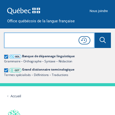
Passer à la recherche
Passer au contenu
Passer à la navigation
Nous joindre
Office québécois de la langue française
Rechercher dans tout le site
Lancer 
Consulter l'
Historique
de recherche
Grand dictionnaire terminologique
Banque de dépannage linguistique
Restreindre aux termes
Grammaire – Orthographe – Syntaxe – Rédaction
Grand dictionnaire terminologique
Termes spécialisés – Définitions – Traductions
Accueil