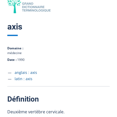
axis
Domaine
médecine
Date
1990
Accéder à la fiche en
anglais :
axis
Accéder à la fiche en
latin :
axis
:
Définition
Deuxième vertèbre cervicale.