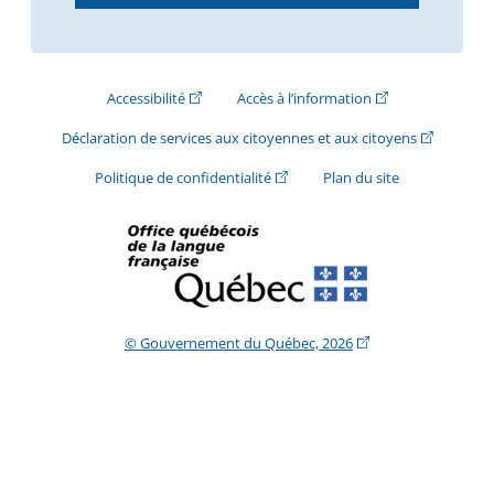
(Cet hyperlien externe s'ouvrira dans une nouve
(Cet hyperlien exte
Accessibilité
Accès à l’information
(Cet hyperli
Déclaration de services aux citoyennes et aux citoyens
(Cet hyperlien externe s'ouvrira d
Politique de confidentialité
Plan du site
(Cet hyperlien extern
© Gouvernement du Québec, 2026