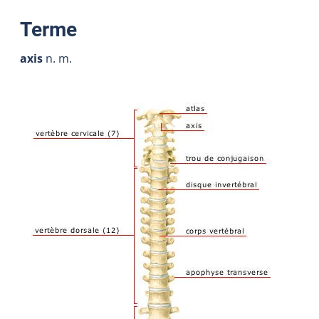
:
Terme
axis
n. m.