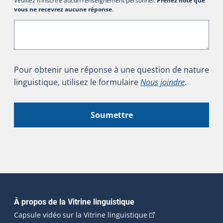
Veuillez n’inscrire aucun renseignement personnel.
Prenez note que
vous ne recevrez aucune réponse
.
Pour obtenir une réponse à une question de nature
linguistique, utilisez le formulaire
Nous joindre
.
Soumettre
Navigation principale
À propos de la Vitrine linguistique
(Cet hyperlien externe
Capsule vidéo sur la Vitrine linguistique