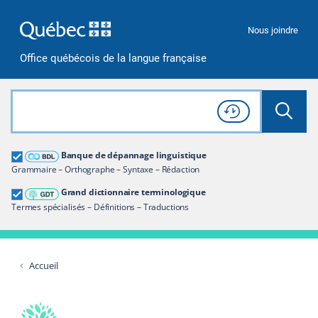
Passer à la recherche
Passer au contenu
Passer à la navigation
Nous joindre
Office québécois de la langue française
Rechercher dans tout le site
Lancer 
Consulter l'
Historique
de recherche
Grand dictionnaire terminologique
Banque de dépannage linguistique
Restreindre aux termes
Grammaire – Orthographe – Syntaxe – Rédaction
Grand dictionnaire terminologique
Termes spécialisés – Définitions – Traductions
Accueil