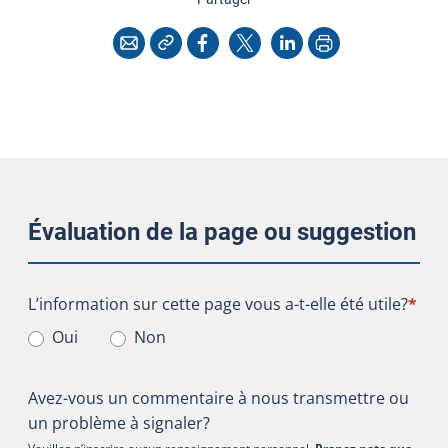
Copier l'adresse
Imprimer
Courriel
Facebook
X
LinkedIn
Évaluation de la page ou suggestion
L’information sur cette page vous a-t-elle été utile?
L’information sur cette page vous a-t-elle été utile?
*
Oui
Non
Avez-vous un commentaire à nous transmettre ou
un problème à signaler?