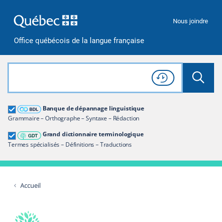
Passer à la recherche
Passer au contenu
Passer à la navigation
Nous joindre
Office québécois de la langue française
Rechercher dans tout le site
Lancer 
Consulter l'
Historique
de recherche
Grand dictionnaire terminologique
Banque de dépannage linguistique
Restreindre aux termes
Grammaire – Orthographe – Syntaxe – Rédaction
Grand dictionnaire terminologique
Termes spécialisés – Définitions – Traductions
Accueil