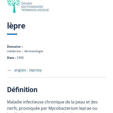
lèpre
Domaine
médecine
dermatologie
Date
1990
Accéder à la fiche en
anglais :
leprosy
:
Définition
Maladie infectieuse chronique de la peau et des
nerfs, provoquée par Mycobacterium leprae ou