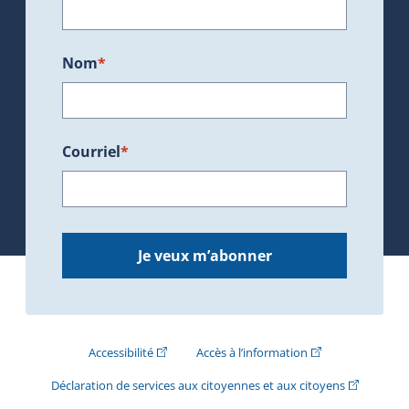
Nom
*
Courriel
*
Je veux m’abonner
(Cet hyperlien externe s'ouvrira dans une nouve
(Cet hyperlien exte
Accessibilité
Accès à l’information
(Cet hyperli
Déclaration de services aux citoyennes et aux citoyens