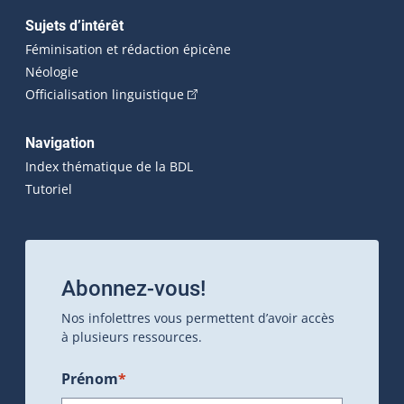
Sujets d’intérêt
Féminisation et rédaction épicène
Néologie
(Cet hyperlien externe s'ouvrira dan
Officialisation linguistique
Navigation
Index thématique de la BDL
Tutoriel
Abonnez-vous!
Nos infolettres vous permettent d’avoir accès
à plusieurs ressources.
Prénom
*