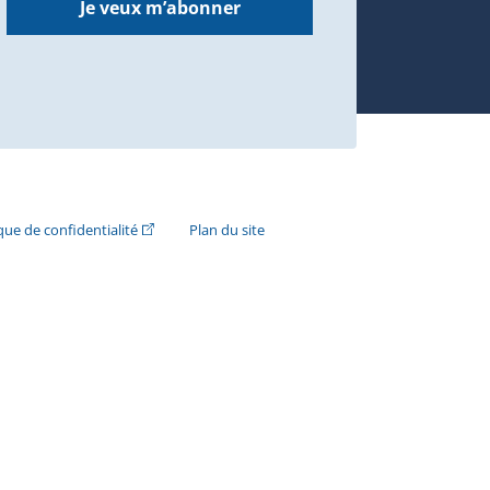
Je veux m’abonner
n externe s'ouvrira dans une nouvelle fenêtre.)
(Cet hyperlien externe s'ouvrira dans une nouvelle fenê
ique de confidentialité
Plan du site
e s'ouvrira dans une nouvelle fenêtre.)