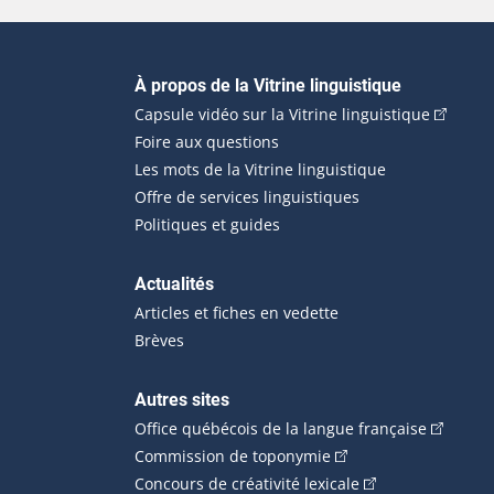
Navigation principale
À propos de la Vitrine linguistique
(Cet hyp
Capsule vidéo sur la Vitrine linguistique
Foire aux questions
Les mots de la Vitrine linguistique
Offre de services linguistiques
Politiques et guides
Actualités
Articles et fiches en vedette
Brèves
Autres sites
(Cet hype
Office québécois de la langue française
(Cet hyperlien externe
Commission de toponymie
(Cet hyperlien ext
Concours de créativité lexicale