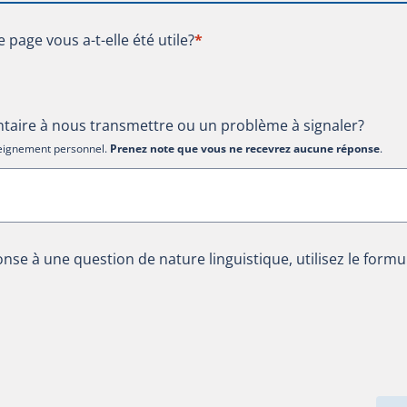
te page vous a-t-elle été utile?
e page vous a-t-elle été utile?
*
aire à nous transmettre ou un problème à signaler?
nseignement personnel.
Prenez note que vous ne recevrez aucune réponse
.
nse à une question de nature linguistique, utilisez le formu