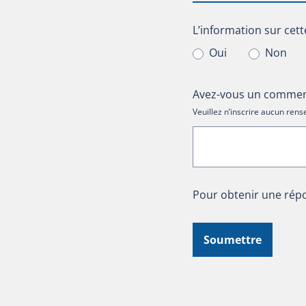
L’information sur cet
L’information sur cett
Oui
Non
Avez-vous un comment
Veuillez n’inscrire aucun re
Pour obtenir une répo
Soumettre