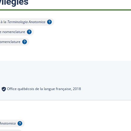
:
ilégiés
 à la
Terminologia Anatomica
'infobulle
e nomenclature
 l'infobulle
nomenclature
infobulle
s
:
Office québécois de la langue française,
2018
 Anatomica
obulle