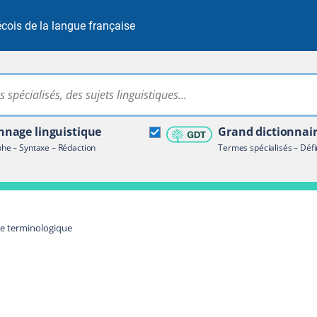
cois de la langue française
Rechercher dans tout le site
ire terminologique
nage linguistique
Grand dictionnai
e – Syntaxe – Rédaction
Termes spécialisés – Défi
re terminologique