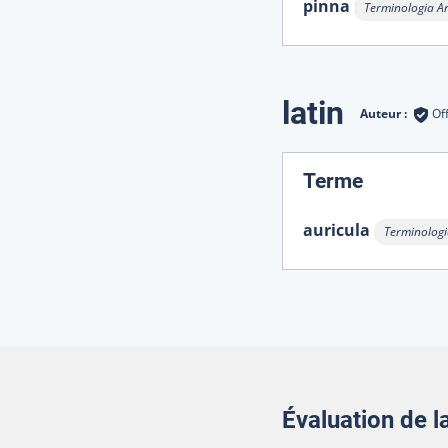
pinna
Terminologia A
Afficher l'info
latin
Auteur :
Of
:
Terme
auricula
Terminolog
Afficher l'
Évaluation de 