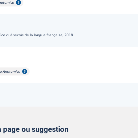
natomica
bulle
fice québécois de la langue française,
2018
ia Anatomica
infobulle
la page ou suggestion