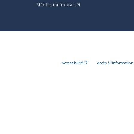
(Cet hyperlien externe s'ouvr
Mérites du français
(Cet hyperlien externe s'ouvr
Accessibilité
Accès à l’information