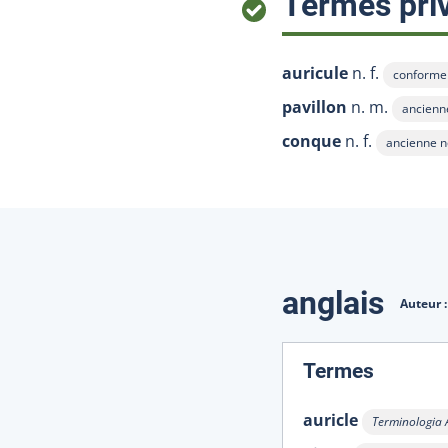
Termes priv
auricule
n. f.
conforme
Afficher l
pavillon
n. m.
ancienn
Afficher
conque
n. f.
ancienne 
Afficher l'
Traduction
anglais
Auteur 
:
Termes
auricle
Terminologia
Afficher l'inf