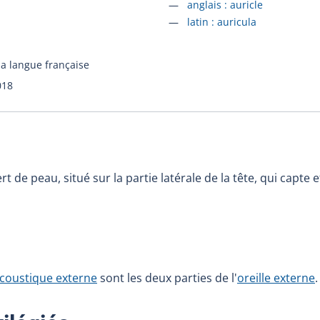
Accéder à la fiche en
anglais :
auricle
Accéder à la fiche en
latin :
auricula
la langue française
018
rt de peau, situé sur la partie latérale de la tête, qui capte
coustique externe
sont les deux parties de l'
oreille externe
.