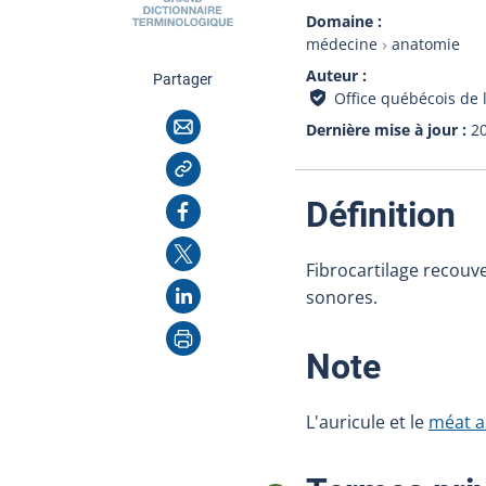
Domaine
médecine
anatomie
Auteur
cette page
Partager
Office québécois de 
Courriel
Dernière mise à jour
2
Copier l'adresse
:
Facebook
Définition
X
Fibrocartilage recouve
LinkedIn
sonores.
Imprimer
:
Note
L'auricule et le
méat a